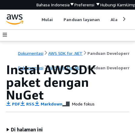
Bahasa Indonesia
Preferensi
Hubungi Kami
Ump
Mulai
Panduan layanan
Alat devel
Dokumentasi
AWS SDK for .NET
Panduan Developerr
Instal AWSSDK
Dokumentasi
AWS SDK for .NET
Panduan Developerr
paket dengan
NuGet
PDF
RSS
Markdown
Mode fokus
Di halaman ini