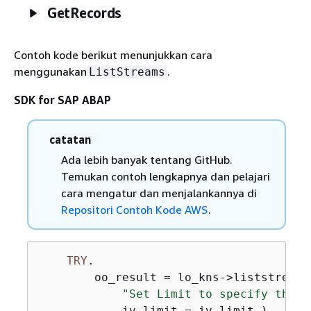
GetRecords
Contoh kode berikut menunjukkan cara
menggunakan
.
ListStreams
SDK for SAP ABAP
catatan
Ada lebih banyak tentang GitHub.
Temukan contoh lengkapnya dan pelajari
cara mengatur dan menjalankannya di
Repositori Contoh Kode AWS
.
TRY
.

        oo_result = lo_kns->liststreams
"Set Limit to specify that 
            iv_limit = iv_limit ).
