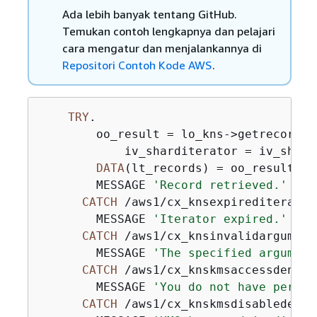
Ada lebih banyak tentang GitHub.
Temukan contoh lengkapnya dan pelajari
cara mengatur dan menjalankannya di
Repositori Contoh Kode AWS
.
TRY
.

        oo_result = lo_kns->getrecords(
            iv_sharditerator = iv_shard
DATA
(lt_records) = oo_result->g
        MESSAGE 
'Record retrieved.'
TYP
CATCH
 /aws1/cx_knsexpirediteratore
        MESSAGE 
'Iterator expired.'
TYP
CATCH
 /aws1/cx_knsinvalidargumente
        MESSAGE 
'The specified argument
CATCH
 /aws1/cx_knskmsaccessdeniede
        MESSAGE 
'You do not have permis
CATCH
 /aws1/cx_knskmsdisabledex.
