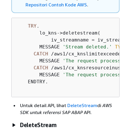
Repositori Contoh Kode AWS
.
TRY
.

        lo_kns->deletestream(

            iv_streamname = iv_stream_na
        MESSAGE 
'Stream deleted.'
TYPE
CATCH
 /aws1/cx_knslimitexceededex.
        MESSAGE 
'The request processing
CATCH
 /aws1/cx_knsresourceinuseex.
        MESSAGE 
'The request processing
    ENDTRY.

Untuk detail API, lihat
DeleteStream
di
AWS
SDK untuk referensi SAP ABAP
API.
DeleteStream