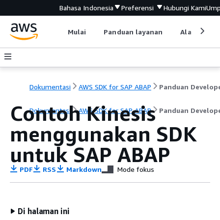
Bahasa Indonesia
Preferensi
Hubungi Kami
Ump
Mulai
Panduan layanan
Alat devel
Dokumentasi
AWS SDK for SAP ABAP
Panduan Develop
Contoh Kinesis
Dokumentasi
AWS SDK for SAP ABAP
Panduan Develop
menggunakan SDK
untuk SAP ABAP
PDF
RSS
Markdown
Mode fokus
Di halaman ini