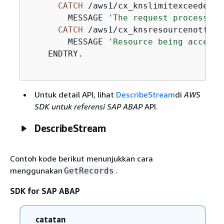
CATCH
 /aws1/cx_knslimitexceededex.
        MESSAGE 
'The request processing
CATCH
 /aws1/cx_knsresourcenotfound
        MESSAGE 
'Resource being accesse
    ENDTRY.

Untuk detail API, lihat
DescribeStream
di
AWS
SDK untuk referensi SAP ABAP
API.
DescribeStream
Contoh kode berikut menunjukkan cara
menggunakan
.
GetRecords
SDK for SAP ABAP
catatan