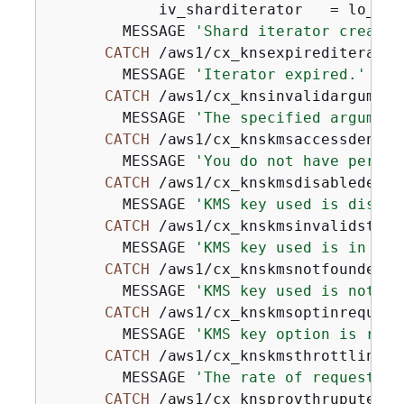
            iv_sharditerator   = lo_sha
        MESSAGE 
'Shard iterator created
CATCH
 /aws1/cx_knsexpirediteratore
        MESSAGE 
'Iterator expired.'
TYP
CATCH
 /aws1/cx_knsinvalidargumente
        MESSAGE 
'The specified argument
CATCH
 /aws1/cx_knskmsaccessdeniede
        MESSAGE 
'You do not have permis
CATCH
 /aws1/cx_knskmsdisabledex.

        MESSAGE 
'KMS key used is disabl
CATCH
 /aws1/cx_knskmsinvalidstatee
        MESSAGE 
'KMS key used is in an 
CATCH
 /aws1/cx_knskmsnotfoundex.

        MESSAGE 
'KMS key used is not fo
CATCH
 /aws1/cx_knskmsoptinrequired
        MESSAGE 
'KMS key option is requ
CATCH
 /aws1/cx_knskmsthrottlingex.
        MESSAGE 
'The rate of requests t
CATCH
 /aws1/cx_knsprovthruputexcde