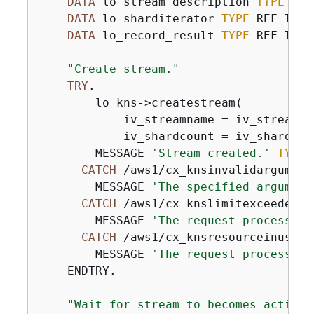
DATA
 lo_stream_description 
TYPE
 REF
DATA
 lo_sharditerator 
TYPE
 REF TO /
DATA
 lo_record_result 
TYPE
 REF TO /
"Create stream."
TRY
.

        lo_kns->createstream(

            iv_streamname = iv_stream_na
            iv_shardcount = iv_shard_cou
        MESSAGE 
'Stream created.'
TYPE
CATCH
 /aws1/cx_knsinvalidargumente
        MESSAGE 
'The specified argument
CATCH
 /aws1/cx_knslimitexceededex.
        MESSAGE 
'The request processing
CATCH
 /aws1/cx_knsresourceinuseex.
        MESSAGE 
'The request processing
    ENDTRY.

"Wait for stream to becomes active.