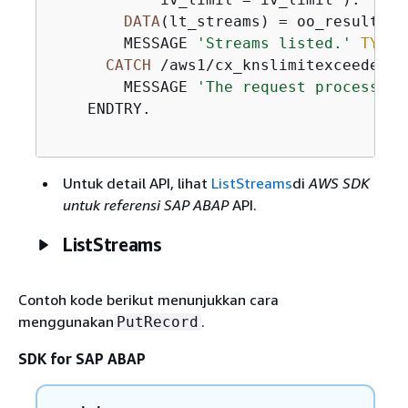
DATA
(lt_streams) = oo_result->g
        MESSAGE 
'Streams listed.'
TYPE
CATCH
 /aws1/cx_knslimitexceededex.
        MESSAGE 
'The request processing
    ENDTRY.

Untuk detail API, lihat
ListStreams
di
AWS SDK
untuk referensi SAP ABAP
API.
ListStreams
Contoh kode berikut menunjukkan cara
menggunakan
.
PutRecord
SDK for SAP ABAP