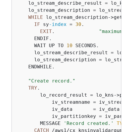
    lo_stream_describe_result = lo_kns-
    lo_stream_description = lo_stream_d
WHILE
 lo_stream_description->get_st
IF
 sy
-index
 = 
30
.

EXIT
.               
"maximum 5 
      ENDIF.

      WAIT UP TO 
10
 SECONDS.

      lo_stream_describe_result = lo_kn
      lo_stream_description = lo_stream
    ENDWHILE.

"Create record."
TRY
.

        lo_record_result = lo_kns->putre
            iv_streamname = iv_stream_na
            iv_data       = iv_data

            iv_partitionkey = iv_partiti
        MESSAGE 
'Record created.'
TYPE
CATCH
 /aws1/cx_knsinvalidargumente