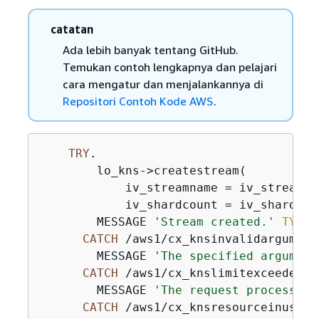
catatan
Ada lebih banyak tentang GitHub.
Temukan contoh lengkapnya dan pelajari
cara mengatur dan menjalankannya di
Repositori Contoh Kode AWS
.
TRY
.

        lo_kns->createstream(

            iv_streamname = iv_stream_na
            iv_shardcount = iv_shard_cou
        MESSAGE 
'Stream created.'
TYPE
CATCH
 /aws1/cx_knsinvalidargumente
        MESSAGE 
'The specified argument
CATCH
 /aws1/cx_knslimitexceededex.
        MESSAGE 
'The request processing
CATCH
 /aws1/cx_knsresourceinuseex.