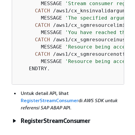
        MESSAGE 
'Stream consumer regist
CATCH
 /aws1/cx_knsinvalidargumente
        MESSAGE 
'The specified argument
CATCH
 /aws1/cx_sgmresourcelimitexc
        MESSAGE 
'You have reached the l
CATCH
 /aws1/cx_sgmresourceinuse.

        MESSAGE 
'Resource being accesse
CATCH
 /aws1/cx_sgmresourcenotfound
        MESSAGE 
'Resource being accesse
    ENDTRY.

Untuk detail API, lihat
RegisterStreamConsumer
di
AWS SDK untuk
referensi SAP ABAP
API.
RegisterStreamConsumer