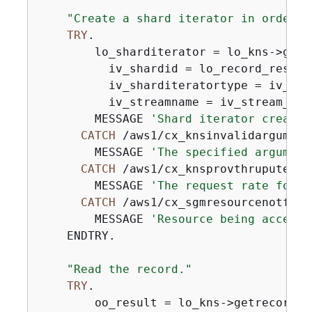
"Create a shard iterator in order t
TRY
.

        lo_sharditerator = lo_kns->gets
          iv_shardid = lo_record_result
          iv_sharditeratortype = iv_sha
          iv_streamname = iv_stream_name
        MESSAGE 
'Shard iterator created
CATCH
 /aws1/cx_knsinvalidargumente
        MESSAGE 
'The specified argument
CATCH
 /aws1/cx_knsprovthruputexcde
        MESSAGE 
'The request rate for t
CATCH
 /aws1/cx_sgmresourcenotfound
        MESSAGE 
'Resource being accesse
    ENDTRY.

"Read the record."
TRY
.

        oo_result = lo_kns->getrecords(