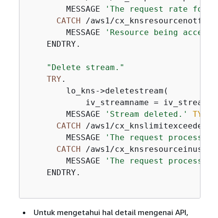
        MESSAGE 
'The request rate for t
CATCH
 /aws1/cx_knsresourcenotfound
        MESSAGE 
'Resource being accesse
    ENDTRY.

"Delete stream."
TRY
.

        lo_kns->deletestream(

            iv_streamname = iv_stream_na
        MESSAGE 
'Stream deleted.'
TYPE
CATCH
 /aws1/cx_knslimitexceededex.
        MESSAGE 
'The request processing
CATCH
 /aws1/cx_knsresourceinuseex.
        MESSAGE 
'The request processing
    ENDTRY.

Untuk mengetahui hal detail mengenai API,