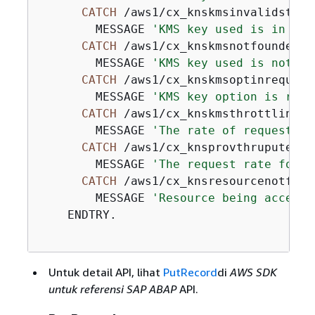
CATCH
 /aws1/cx_knskmsinvalidstatee
        MESSAGE 
'KMS key used is in an 
CATCH
 /aws1/cx_knskmsnotfoundex.

        MESSAGE 
'KMS key used is not fo
CATCH
 /aws1/cx_knskmsoptinrequired
        MESSAGE 
'KMS key option is requ
CATCH
 /aws1/cx_knskmsthrottlingex.
        MESSAGE 
'The rate of requests t
CATCH
 /aws1/cx_knsprovthruputexcde
        MESSAGE 
'The request rate for t
CATCH
 /aws1/cx_knsresourcenotfound
        MESSAGE 
'Resource being accesse
    ENDTRY.

Untuk detail API, lihat
PutRecord
di
AWS SDK
untuk referensi SAP ABAP
API.