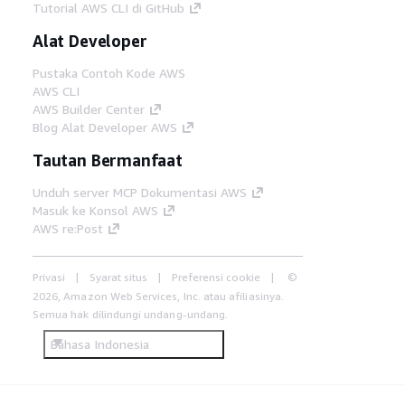
Tutorial AWS CLI di GitHub
Alat Developer
Pustaka Contoh Kode AWS
AWS CLI
AWS Builder Center
Blog Alat Developer AWS
Tautan Bermanfaat
Unduh server MCP Dokumentasi AWS
Masuk ke Konsol AWS
AWS re:Post
Privasi
Syarat situs
Preferensi cookie
©
2026, Amazon Web Services, Inc. atau afiliasinya.
Semua hak dilindungi undang-undang.
Bahasa Indonesia