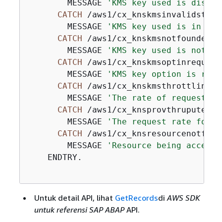
        MESSAGE 
'KMS key used is disabl
CATCH
 /aws1/cx_knskmsinvalidstatee
        MESSAGE 
'KMS key used is in an 
CATCH
 /aws1/cx_knskmsnotfoundex.

        MESSAGE 
'KMS key used is not fo
CATCH
 /aws1/cx_knskmsoptinrequired
        MESSAGE 
'KMS key option is requ
CATCH
 /aws1/cx_knskmsthrottlingex.
        MESSAGE 
'The rate of requests t
CATCH
 /aws1/cx_knsprovthruputexcde
        MESSAGE 
'The request rate for t
CATCH
 /aws1/cx_knsresourcenotfound
        MESSAGE 
'Resource being accesse
    ENDTRY.

Untuk detail API, lihat
GetRecords
di
AWS SDK
untuk referensi SAP ABAP
API.