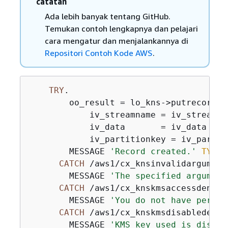
catatan
Ada lebih banyak tentang GitHub.
Temukan contoh lengkapnya dan pelajari
cara mengatur dan menjalankannya di
Repositori Contoh Kode AWS
.
TRY
.

        oo_result = lo_kns->putrecord( 
            iv_streamname = iv_stream_na
            iv_data       = iv_data

            iv_partitionkey = iv_partiti
        MESSAGE 
'Record created.'
TYPE
CATCH
 /aws1/cx_knsinvalidargumente
        MESSAGE 
'The specified argument
CATCH
 /aws1/cx_knskmsaccessdeniede
        MESSAGE 
'You do not have permis
CATCH
 /aws1/cx_knskmsdisabledex.

        MESSAGE 
'KMS key used is disabl