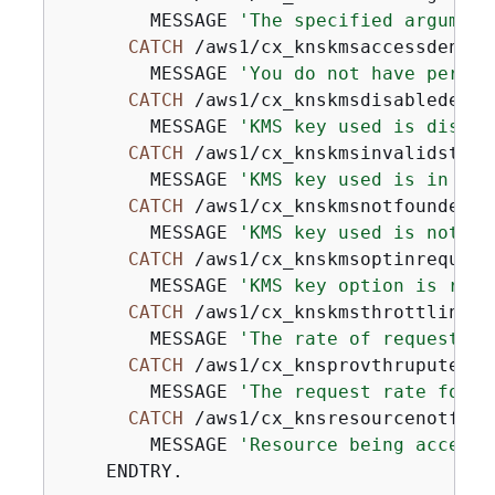
        MESSAGE 
'The specified argument
CATCH
 /aws1/cx_knskmsaccessdeniede
        MESSAGE 
'You do not have permis
CATCH
 /aws1/cx_knskmsdisabledex.

        MESSAGE 
'KMS key used is disabl
CATCH
 /aws1/cx_knskmsinvalidstatee
        MESSAGE 
'KMS key used is in an 
CATCH
 /aws1/cx_knskmsnotfoundex.

        MESSAGE 
'KMS key used is not fo
CATCH
 /aws1/cx_knskmsoptinrequired
        MESSAGE 
'KMS key option is requ
CATCH
 /aws1/cx_knskmsthrottlingex.
        MESSAGE 
'The rate of requests t
CATCH
 /aws1/cx_knsprovthruputexcde
        MESSAGE 
'The request rate for t
CATCH
 /aws1/cx_knsresourcenotfound
        MESSAGE 
'Resource being accesse
    ENDTRY.
