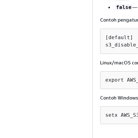
— 
false
Contoh pengatura
[default]

s3_disable
Linux/macOS cont
export AWS
Contoh Windows p
setx AWS_S