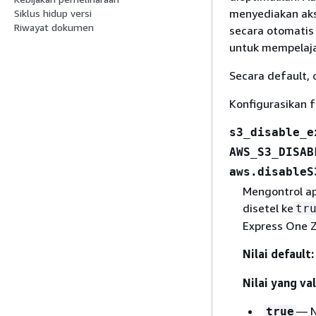
menyediakan aks
Siklus hidup versi
Riwayat dokumen
secara otomatis 
untuk mempelajar
Secara default, 
Konfigurasikan 
s3_disable_e
AWS_S3_DISAB
aws.disableS
Mengontrol ap
disetel ke
tr
Express One Zo
Nilai default:
Nilai yang val
— N
true