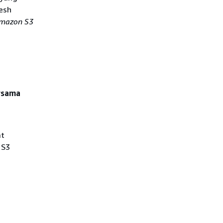
esh
mazon S3
rsama
at
 S3