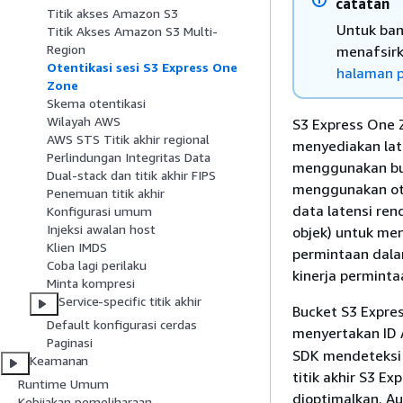
catatan
Titik akses Amazon S3
Untuk ban
Titik Akses Amazon S3 Multi-
Region
menafsirk
Otentikasi sesi S3 Express One
halaman p
Zone
Skema otentikasi
Wilayah AWS
S3 Express One 
AWS STS Titik akhir regional
menyediakan late
Perlindungan Integritas Data
menggunakan buc
Dual-stack dan titik akhir FIPS
menggunakan ote
Penemuan titik akhir
data latensi re
Konfigurasi umum
Injeksi awalan host
objek) untuk men
Klien IMDS
permintaan dala
Coba lagi perilaku
kinerja perminta
Minta kompresi
Service-specific titik akhir
Bucket S3 Expr
Default konfigurasi cerdas
menyertakan ID A
Paginasi
SDK mendeteksi 
Keamanan
titik akhir S3 E
Runtime Umum
dioptimalkan. A
Kebijakan pemeliharaan