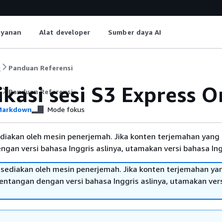
ayanan
Alat developer
Sumber daya AI
i
Panduan Referensi
ikasi sesi S3 Express 
i
Panduan Referensi
arkdown
Mode fokus
diakan oleh mesin penerjemah. Jika konten terjemahan yang 
gan versi bahasa Inggris aslinya, utamakan versi bahasa Ing
sediakan oleh mesin penerjemah. Jika konten terjemahan ya
tentangan dengan versi bahasa Inggris aslinya, utamakan ver