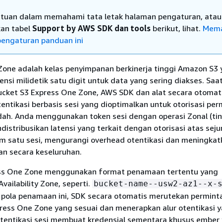
tuan dalam memahami tata letak halaman pengaturan, ata
an tabel
Support by AWS SDK dan tools
berikut, lihat.
Mem
engaturan panduan ini
Zone adalah kelas penyimpanan berkinerja tinggi Amazon S3
nsi milidetik satu digit untuk data yang sering diakses. Saa
ket S3 Express One Zone, AWS SDK dan alat secara otomat
ntikasi berbasis sesi yang dioptimalkan untuk otorisasi per
ndah. Anda menggunakan token sesi dengan operasi Zonal (ti
distribusikan latensi yang terkait dengan otorisasi atas sej
m satu sesi, mengurangi overhead otentikasi dan meningkat
an secara keseluruhan.
ess One Zone menggunakan format penamaan tertentu yang
vailability Zone, seperti.
bucket-name--usw2-az1--x-
pola penamaan ini, SDK secara otomatis merutekan permint
xpress One Zone yang sesuai dan menerapkan alur otentikasi 
utentikasi sesi membuat kredensial sementara khusus ember