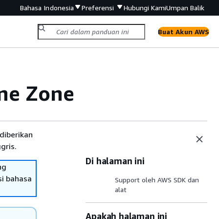
Bahasa Indonesia
Preferensi
Hubungi Kami
Umpan Balik
Buat Akun AWS
One Zone
diberikan
gris.
Di halaman ini
ng
si bahasa
Support oleh AWS SDK dan
alat
Apakah halaman ini