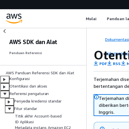
Mulai
Panduan l
Dokumentas
AWS SDK dan Alat
Otent
Dokumentas
Panduan Referensi
PDF
RSS
M
AWS Panduan Referensi SDK dan Alat
Konfigurasi
Terjemahan dise
bertentangan den
Otentikasi dan akses
Referensi pengaturan
Terjemahan di
Penyedia kredensi standar
diberikan ber
Fitur standar
Inggris.
Titik akhir Account-based
ID Aplikasi
Metadata instans Amazon EC2