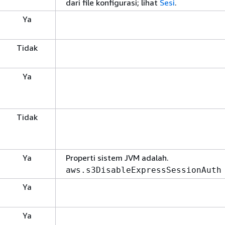
dari file konfigurasi; lihat
Sesi
.
Ya
Tidak
Ya
Tidak
Ya
Properti sistem JVM adalah.
aws.s3DisableExpressSessionAuth
Ya
Ya