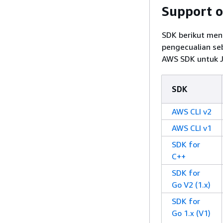
Support o
SDK berikut mend
pengecualian se
AWS SDK untuk J
SDK
AWS CLI v2
AWS CLI v1
SDK for
C++
SDK for
Go V2 (1.x)
SDK for
Go 1.x (V1)