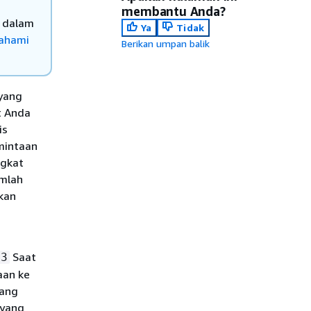
membantu Anda?
u dalam
Ya
Tidak
ahami
Berikan umpan balik
 yang
t Anda
is
mintaan
ngkat
umlah
kan
Saat
s3
aan ke
yang
 yang