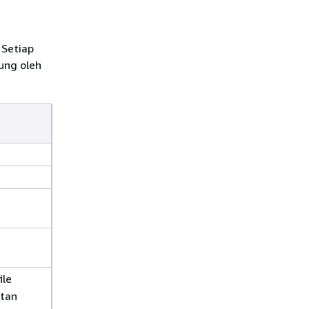
 Setiap
ung oleh
ile
tan