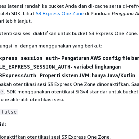
es latensi rendah ke bucket Anda dan di-cache serta di-refr
oleh SDK. Lihat
S3 Express One Zone
di Panduan
Pengguna A
i lebih lanjut.
otentikasi sesi diaktifkan untuk bucket S3 Express One Zone.
fungsi ini dengan menggunakan yang berikut:
- Pengaturan AWS
file be
xpress_session_auth
config
- variabel lingkungan
LE_EXPRESS_SESSION_AUTH
- Properti sistem JVM: hanya Java/Kotlin
3ExpressAuth
akah otentikasi sesi S3 Express One Zone dinonaktifkan. Sa
, SDK menggunakan otentikasi SiGv4 standar untuk bucket
ue
ne alih-alih otentikasi sesi.
false
id:
onaktifkan otentikasi sesi S3 Express One Zone.