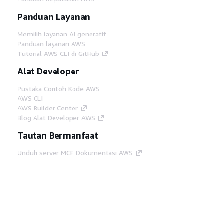
Panduan Layanan
Memilih layanan AI generatif
Panduan layanan AWS
Tutorial AWS CLI di GitHub
Alat Developer
Pustaka Contoh Kode AWS
AWS CLI
AWS Builder Center
Blog Alat Developer AWS
Tautan Bermanfaat
Unduh server MCP Dokumentasi AWS
Masuk ke Konsol AWS
AWS re:Post
Privasi
Syarat situs
Preferensi cookie
©
2026, Amazon Web Services, Inc. atau afiliasinya.