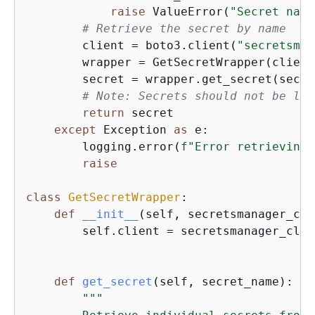
raise
 ValueError(
"Secret name
# Retrieve the secret by name
        client = boto3.client(
"secretsman
        wrapper = GetSecretWrapper(client)
        secret = wrapper.get_secret(secre
# Note: Secrets should not be log
return
 secret

except
 Exception 
as
 e:

        logging.error(
f"Error retrieving 
raise
class
GetSecretWrapper
:
def
__init__
(
self, secretsmanager_cli
        self.client = secretsmanager_clien
def
get_secret
(
self, secret_name
):
"""
