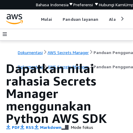
Bahasa Indonesia
Preferensi
Hubungi Kami
Ump
Mulai
Panduan layanan
Alat devel
Dokumentasi
AWS Secrets Manager
Panduan Pengguna
Dapatkan nilai
Dokumentasi
AWS Secrets Manager
Panduan Pengguna
rahasia Secrets
Manager
menggunakan
Python AWS SDK
PDF
RSS
Markdown
Mode fokus