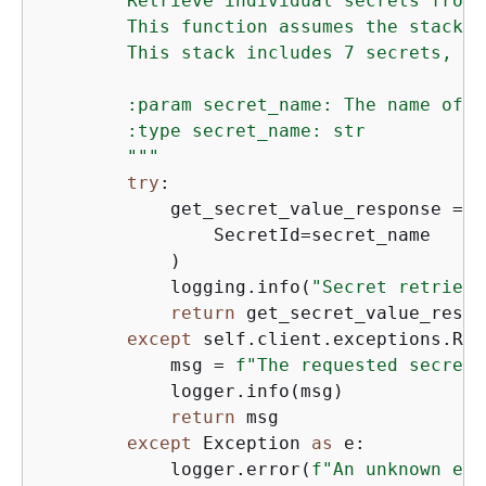
        Retrieve individual secrets from 
        This function assumes the stack m
        This stack includes 7 secrets, al
        :param secret_name: The name of t
        :type secret_name: str

        """
try
:

            get_secret_value_response = s
                SecretId=secret_name

            )

            logging.info(
"Secret retrieve
return
 get_secret_value_respo
except
 self.client.exceptions.Res
            msg = 
f"The requested secret 
            logger.info(msg)

return
 msg

except
 Exception 
as
 e:

            logger.error(
f"An unknown err