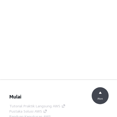
Mulai
Atas
Tutorial Praktik Langsung AWS
Pustaka Solusi AWS
Panduan Keputusan AWS