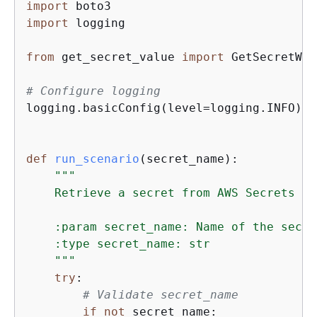
import
import
 logging

from
 get_secret_value 
import
 GetSecretWra
# Configure logging
logging.basicConfig(level=logging.INFO)

def
run_scenario
(
secret_name
):
"""

    Retrieve a secret from AWS Secrets Ma
    :param secret_name: Name of the secre
    :type secret_name: str

    """
try
:

# Validate secret_name
if
not
 secret_name:
