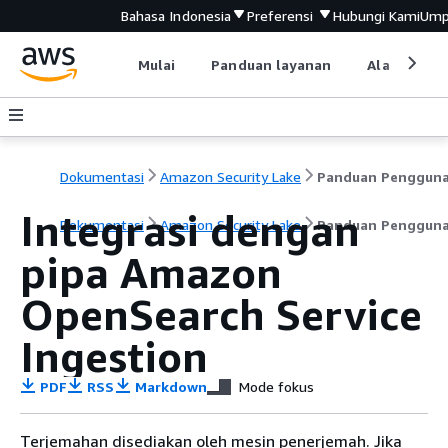
Bahasa Indonesia
Preferensi
Hubungi Kami
Ump
Mulai
Panduan layanan
Alat devel
Dokumentasi
Amazon Security Lake
Panduan Penggun
Integrasi dengan
Dokumentasi
Amazon Security Lake
Panduan Penggun
pipa Amazon
OpenSearch Service
Ingestion
PDF
RSS
Markdown
Mode fokus
Terjemahan disediakan oleh mesin penerjemah. Jika