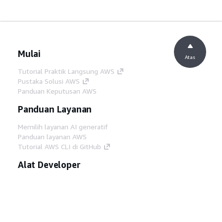
Mulai
Atas
Tutorial Praktik Langsung AWS
Pustaka Solusi AWS
Panduan Keputusan AWS
Panduan Layanan
Memilih layanan AI generatif
Panduan layanan AWS
Tutorial AWS CLI di GitHub
Alat Developer
Pustaka Contoh Kode AWS
AWS CLI
AWS Builder Center
Blog Alat Developer AWS