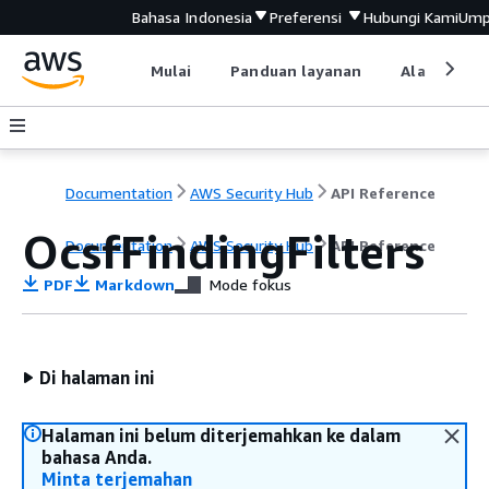
Bahasa Indonesia
Preferensi
Hubungi Kami
Ump
Mulai
Panduan layanan
Alat devel
Documentation
AWS Security Hub
API Reference
OcsfFindingFilters
Documentation
AWS Security Hub
API Reference
PDF
Markdown
Mode fokus
Di halaman ini
Halaman ini belum diterjemahkan ke dalam
bahasa Anda.
Minta terjemahan