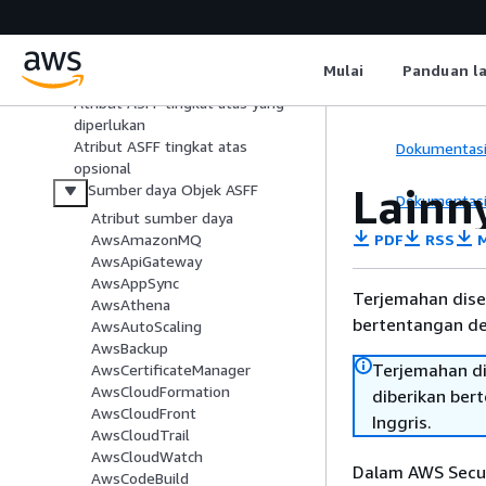
Mengirim temuan ke tindakan
khusus
Menemukan format: ASFF
Mulai
Panduan l
ASFF dan konsolidasi
Atribut ASFF tingkat atas yang
diperlukan
Atribut ASFF tingkat atas
Dokumentas
opsional
Lainn
Sumber daya Objek ASFF
Dokumentas
Atribut sumber daya
PDF
RSS
M
AwsAmazonMQ
AwsApiGateway
AwsAppSync
Terjemahan dise
AwsAthena
bertentangan den
AwsAutoScaling
AwsBackup
Terjemahan di
AwsCertificateManager
AwsCloudFormation
diberikan ber
AwsCloudFront
Inggris.
AwsCloudTrail
AwsCloudWatch
Dalam AWS Secur
AwsCodeBuild