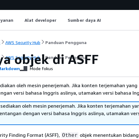
ayanan
Alat developer
Sumber daya AI
i
AWS Security Hub
Panduan Pengguna
ya objek di ASFF
i
AWS Security Hub
Panduan Pengguna
arkdown
Mode fokus
diakan oleh mesin penerjemah. Jika konten terjemahan yang 
gan versi bahasa Inggris aslinya, utamakan versi bahasa Ing
sediakan oleh mesin penerjemah. Jika konten terjemahan ya
tentangan dengan versi bahasa Inggris aslinya, utamakan ver
ity Finding Format (ASFF),
objek menentukan bidang 
Other