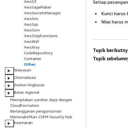
AwsS3
Setiap pasangan 
AwsSageMaker
AwsSecretsManager
Kunci harus 
AwsSns
Nilai harus 
AwsSqs
AwsSsm
AwsStepFunctions
AwsWaf
AwsXray
Topik berikutny
CodeRepository
Topik sebelumn
Container
Other
Wawasan
Otomatisasi
Dasbor ringkasan
Batas regional
Menciptakan sumber daya dengan
CloudFormation
Berlangganan pengumuman
Menonaktifkan CSPM Security Hub
Keamanan