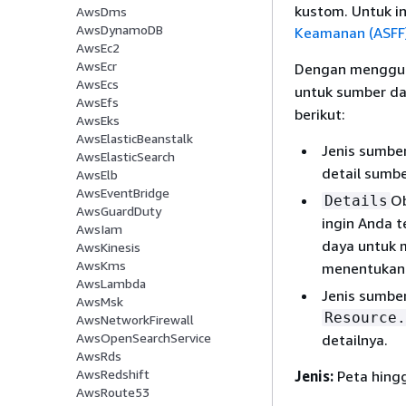
kustom. Untuk in
AwsDms
AwsDynamoDB
Keamanan (ASFF
AwsEc2
AwsEcr
Dengan menggu
AwsEcs
untuk sumber d
AwsEfs
berikut:
AwsEks
AwsElasticBeanstalk
Jenis sumber
AwsElasticSearch
detail sumb
AwsElb
AwsEventBridge
Ob
Details
AwsGuardDuty
ingin Anda t
AwsIam
daya untuk 
AwsKinesis
AwsKms
menentukan a
AwsLambda
Jenis sumber
AwsMsk
Resource.
AwsNetworkFirewall
AwsOpenSearchService
detailnya.
AwsRds
AwsRedshift
Jenis:
Peta hingg
AwsRoute53