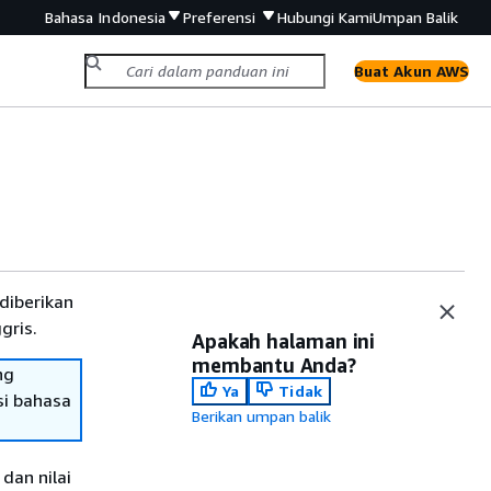
Bahasa Indonesia
Preferensi
Hubungi Kami
Umpan Balik
Buat Akun AWS
diberikan
gris.
Apakah halaman ini
membantu Anda?
ng
Ya
Tidak
si bahasa
Berikan umpan balik
dan nilai