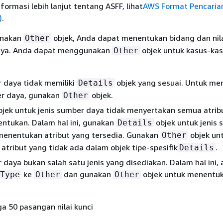
formasi lebih lanjut tentang ASFF, lihat
AWS Format Pencaria
)
.
nakan
objek, Anda dapat menentukan bidang dan nil
Other
aya. Anda dapat menggunakan
objek untuk kasus-ka
Other
 daya tidak memiliki
objek yang sesuai. Untuk me
Details
er daya, gunakan
objek.
Other
jek untuk jenis sumber daya tidak menyertakan semua atrib
entukan. Dalam hal ini, gunakan
objek untuk jenis
Details
menentukan atribut yang tersedia. Gunakan
objek un
Other
tribut yang tidak ada dalam objek tipe-spesifik
.
Details
 daya bukan salah satu jenis yang disediakan. Dalam hal ini, 
ke
dan gunakan
objek untuk menentu
Type
Other
Other
a 50 pasangan nilai kunci