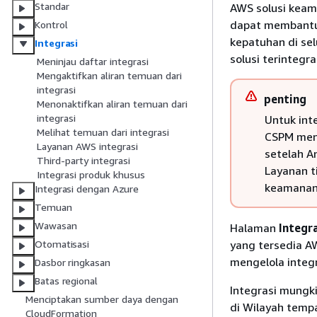
Standar
AWS solusi keam
dapat membantu
Kontrol
kepatuhan di se
Integrasi
solusi terintegr
Meninjau daftar integrasi
Mengaktifkan aliran temuan dari
integrasi
penting
Menonaktifkan aliran temuan dari
integrasi
Untuk int
Melihat temuan dari integrasi
CSPM mene
Layanan AWS integrasi
setelah A
Third-party integrasi
Layanan t
Integrasi produk khusus
keamanan 
Integrasi dengan Azure
Temuan
Wawasan
Halaman
Integr
yang tersedia AW
Otomatisasi
mengelola integr
Dasbor ringkasan
Batas regional
Integrasi mungki
Menciptakan sumber daya dengan
di Wilayah tempa
CloudFormation