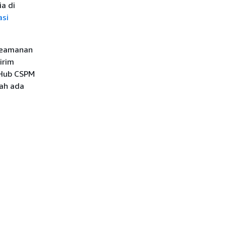
ia di
asi
 keamanan
irim
 Hub CSPM
ah ada