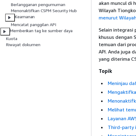
akan muncul di
Berlangganan pengumuman
Wilayah Tiongko
Menonaktifkan CSPM Security Hub
Keamanan
menurut Wilaya
Mencatat panggilan API
Selain integras
Memberikan tag ke sumber daya
khusus dengan 
Kuota
temuan dari pro
Riwayat dokumen
API. Anda juga 
yang diterima C
Topik
Meninjau daf
Mengaktifkan
Menonaktifka
Melihat temu
Layanan AWS
Third-party