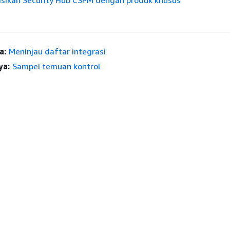
sikan Security Hub CSPM dengan produk khusus
a:
Meninjau daftar integrasi
ya:
Sampel temuan kontrol