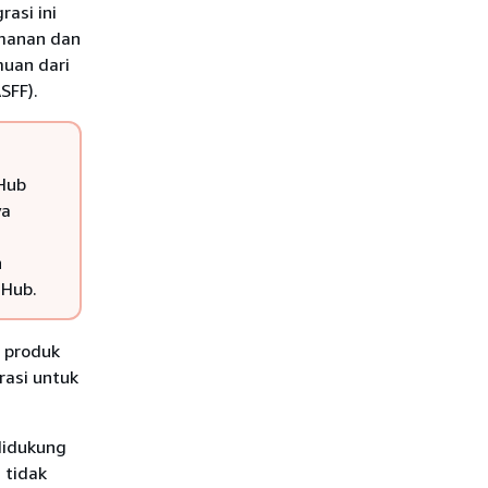
asi ini
manan dan
muan dari
SFF).
 Hub
ya
n
 Hub.
i produk
rasi untuk
 didukung
 tidak