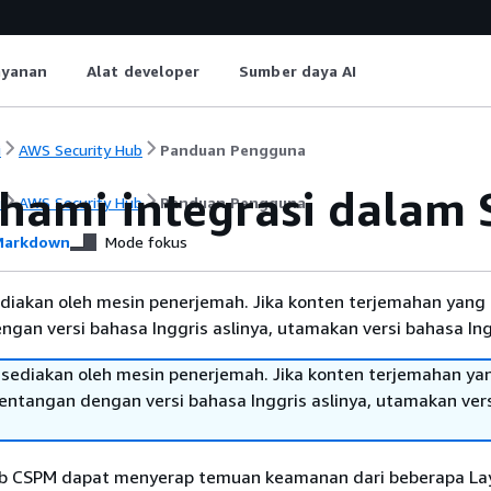
ayanan
Alat developer
Sumber daya AI
i
AWS Security Hub
Panduan Pengguna
ami integrasi dalam 
i
AWS Security Hub
Panduan Pengguna
arkdown
Mode fokus
diakan oleh mesin penerjemah. Jika konten terjemahan yang 
gan versi bahasa Inggris aslinya, utamakan versi bahasa Ing
sediakan oleh mesin penerjemah. Jika konten terjemahan ya
tentangan dengan versi bahasa Inggris aslinya, utamakan ver
ub CSPM dapat menyerap temuan keamanan dari beberapa La