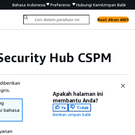
Bahasa Indonesia
Preferensi
Hubungi Kami
Umpan Balik
Buat Akun AWS
Security Hub CSPM
diberikan
gris.
Apakah halaman ini
membantu Anda?
ng
Ya
Tidak
si bahasa
Berikan umpan balik
yanan