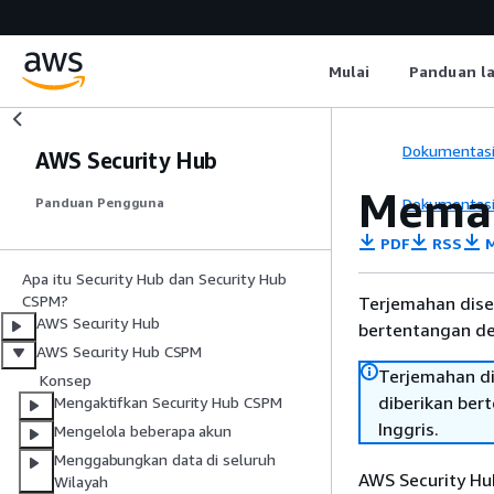
Mulai
Panduan l
Dokumentas
AWS Security Hub
Memah
Dokumentas
Panduan Pengguna
PDF
RSS
M
Apa itu Security Hub dan Security Hub
CSPM?
Terjemahan dise
AWS Security Hub
bertentangan den
AWS Security Hub CSPM
Terjemahan di
Konsep
diberikan ber
Mengaktifkan Security Hub CSPM
Inggris.
Mengelola beberapa akun
Menggabungkan data di seluruh
AWS Security H
Wilayah