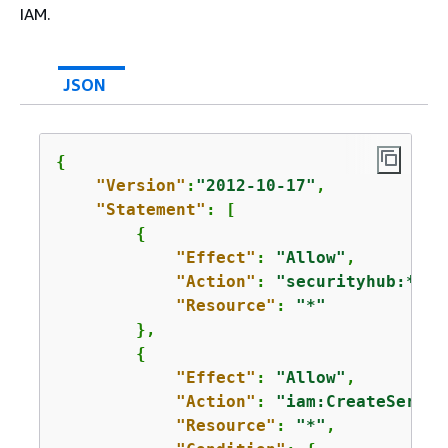
IAM.
JSON
{
"Version"
:
"2012-10-17"
,

"Statement"
: [

{
"Effect"
: 
"Allow"
,

"Action"
: 
"securityhub:*"
,

"Resource"
: 
"*"
        },

{
"Effect"
: 
"Allow"
,

"Action"
: 
"iam:CreateServic
"Resource"
: 
"*"
,
