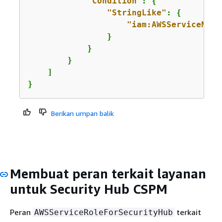
"Condition"
: 
{
"StringLike"
: 
{
"iam:AWSServiceName
                }

            }

        }

    ]

}
Berikan umpan balik
Membuat peran terkait layanan
untuk Security Hub CSPM
Peran
terkait
AWSServiceRoleForSecurityHub