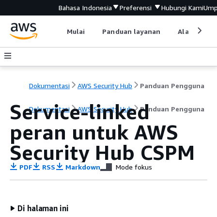
Bahasa Indonesia
Preferensi
Hubungi Kami
Ump
Mulai
Panduan layanan
Alat devel
Dokumentasi
AWS Security Hub
Panduan Pengguna
Service-linked
Dokumentasi
AWS Security Hub
Panduan Pengguna
peran untuk AWS
Security Hub CSPM
PDF
RSS
Markdown
Mode fokus
Di halaman ini