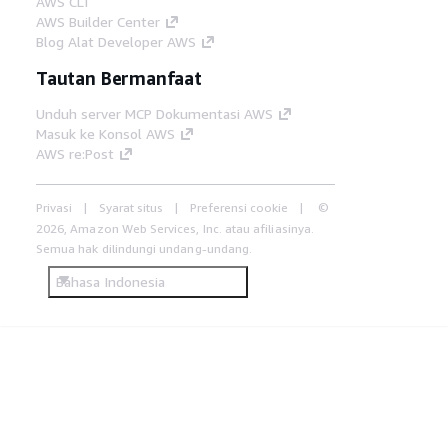
AWS CLI
AWS Builder Center
Blog Alat Developer AWS
Tautan Bermanfaat
Unduh server MCP Dokumentasi AWS
Masuk ke Konsol AWS
AWS re:Post
Privasi
Syarat situs
Preferensi cookie
©
2026, Amazon Web Services, Inc. atau afiliasinya.
Semua hak dilindungi undang-undang.
Bahasa Indonesia