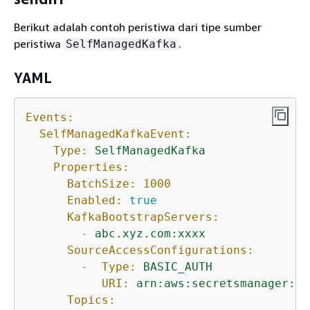
Berikut adalah contoh peristiwa dari tipe sumber
peristiwa
.
SelfManagedKafka
YAML
Events:
SelfManagedKafkaEvent:
Type:
SelfManagedKafka
Properties:
BatchSize:
1000
Enabled:
true
KafkaBootstrapServers:
-
abc.xyz.com:xxxx
SourceAccessConfigurations:
-
Type:
BASIC_AUTH
URI:
arn:aws:secretsmanager:us
Topics: