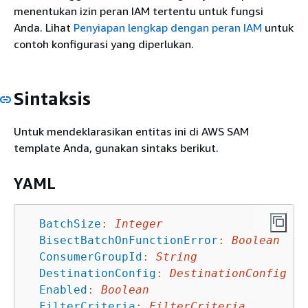
menentukan izin peran IAM tertentu untuk fungsi
Anda. Lihat
Penyiapan lengkap dengan peran IAM
untuk
contoh konfigurasi yang diperlukan.
Sintaksis
Untuk mendeklarasikan entitas ini di AWS SAM
template Anda, gunakan sintaks berikut.
YAML
BatchSize
:
Integer
BisectBatchOnFunctionError
:
Boolean
ConsumerGroupId
:
String
DestinationConfig
:
DestinationConfig
Enabled
:
Boolean
FilterCriteria
:
FilterCriteria