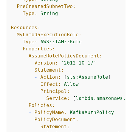
PreCreatedSubnetTwo:
Type:
String
Resources:
MyLambdaExecutionRole:
Type:
AWS::IAM::Role
Properties:
AssumeRolePolicyDocument:
Version:
'2012-10-17'
Statement:
-
Action:
 [
sts:AssumeRole
]

Effect:
Allow
Principal:
Service:
 [
lambda.amazonaws.co
Policies:
-
PolicyName:
KafkaAuthPolicy
PolicyDocument:
Statement: