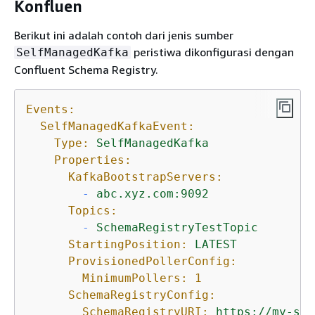
Konfluen
Berikut ini adalah contoh dari jenis sumber
peristiwa dikonfigurasi dengan
SelfManagedKafka
Confluent Schema Registry.
Events:
SelfManagedKafkaEvent:
Type:
SelfManagedKafka
Properties:
KafkaBootstrapServers:
-
abc.xyz.com:9092
Topics:
-
SchemaRegistryTestTopic
StartingPosition:
LATEST
ProvisionedPollerConfig:
MinimumPollers:
1
SchemaRegistryConfig:
SchemaRegistryURI:
https://my-sch