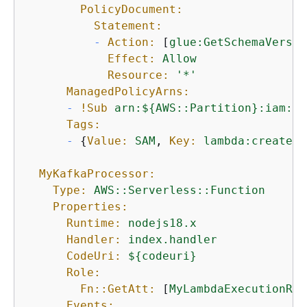
PolicyDocument:
Statement:
-
Action:
 [
glue:GetSchemaVersio
Effect:
Allow
Resource:
'*'
ManagedPolicyArns:
-
!Sub
arn:$
{
AWS::Partition}:iam::a
Tags:
-
{
Value:
SAM
, 
Key:
lambda:createdB
MyKafkaProcessor:
Type:
AWS::Serverless::Function
Properties:
Runtime:
nodejs18.x
Handler:
index.handler
CodeUri:
$
{
codeuri}
Role:
Fn::GetAtt:
 [
MyLambdaExecutionRol
Events: