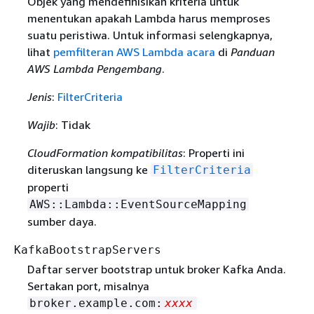
Objek yang mendefinisikan kriteria untuk
menentukan apakah Lambda harus memproses
suatu peristiwa. Untuk informasi selengkapnya,
lihat
pemfilteran AWS Lambda acara
di
Panduan
AWS Lambda Pengembang
.
Jenis
:
FilterCriteria
Wajib
: Tidak
CloudFormation kompatibilitas
: Properti ini
diteruskan langsung ke
FilterCriteria
properti
AWS::Lambda::EventSourceMapping
sumber daya.
KafkaBootstrapServers
Daftar server bootstrap untuk broker Kafka Anda.
Sertakan port, misalnya
broker.example.com:
xxxx