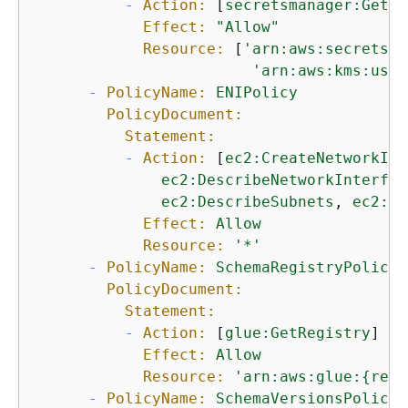
-
Action:
 [
secretsmanager:GetSe
Effect:
"Allow"
Resource:
 [
'arn:aws:secretsma
'arn:aws:kms:us-w
-
PolicyName:
ENIPolicy
PolicyDocument:
Statement:
-
Action:
 [
ec2:CreateNetworkInt
ec2:DescribeNetworkInterfac
ec2:DescribeSubnets
, 
ec2:De
Effect:
Allow
Resource:
'*'
-
PolicyName:
SchemaRegistryPolicy
PolicyDocument:
Statement:
-
Action:
 [
glue:GetRegistry
]

Effect:
Allow
Resource:
'arn:aws:glue:
{
regi
-
PolicyName:
SchemaVersionsPolicy