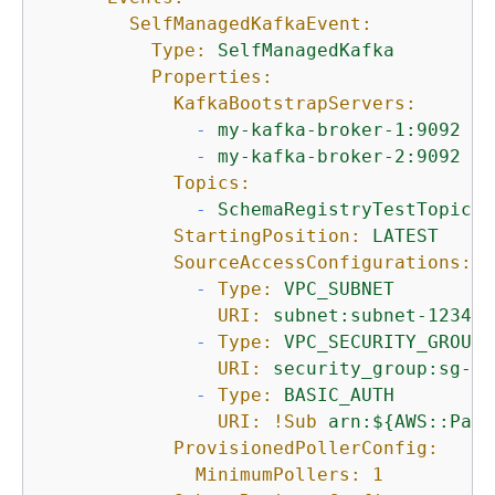
SelfManagedKafkaEvent:
Type:
SelfManagedKafka
Properties:
KafkaBootstrapServers:
-
my-kafka-broker-1:9092
-
my-kafka-broker-2:9092
Topics:
-
SchemaRegistryTestTopic
StartingPosition:
LATEST
SourceAccessConfigurations:
-
Type:
VPC_SUBNET
URI:
subnet:subnet-123456
-
Type:
VPC_SECURITY_GROUP
URI:
security_group:sg-12
-
Type:
BASIC_AUTH
URI:
!Sub
arn:$
{
AWS::Part
ProvisionedPollerConfig:
MinimumPollers:
1