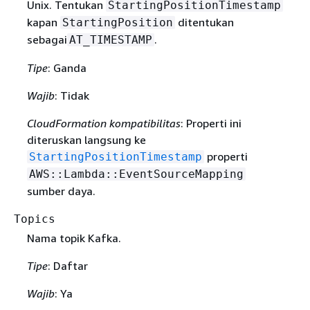
Unix. Tentukan
StartingPositionTimestamp
kapan
ditentukan
StartingPosition
sebagai
.
AT_TIMESTAMP
Tipe
: Ganda
Wajib
: Tidak
CloudFormation kompatibilitas
: Properti ini
diteruskan langsung ke
properti
StartingPositionTimestamp
AWS::Lambda::EventSourceMapping
sumber daya.
Topics
Nama topik Kafka.
Tipe
: Daftar
Wajib
: Ya