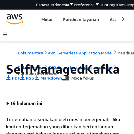
Bahasa Indonesia
Preferensi
Hubungi Kami
Ump
Mulai
Panduan layanan
Alat devel
Dokumentasi
AWS Serverless Application Model
SelfManagedKafka
Dokumentasi
AWS Serverless Application Model
Panduan Developer
PDF
RSS
Markdown
Mode fokus
Di halaman ini
Terjemahan disediakan oleh mesin penerjemah. Jika
konten terjemahan yang diberikan bertentangan
dengan versi bahasa Inggris aslinya, utamakan versi