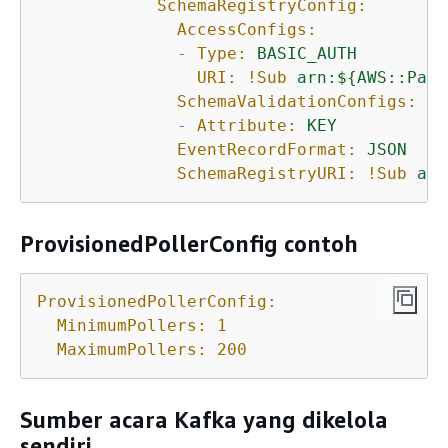
SchemaRegistryConfig:
AccessConfigs:
-
Type:
BASIC_AUTH
URI:
!Sub
arn:$
{
AWS::Part
SchemaValidationConfigs:
-
Attribute:
KEY
EventRecordFormat:
JSON
SchemaRegistryURI:
!Sub
arn
ProvisionedPollerConfig contoh
ProvisionedPollerConfig:
MinimumPollers:
1
MaximumPollers:
200
Sumber acara Kafka yang dikelola
sendiri