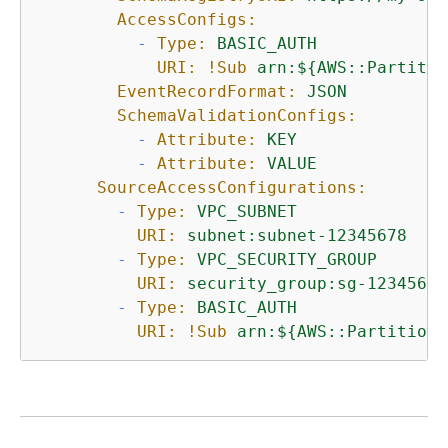
AccessConfigs:
-
Type:
BASIC_AUTH
URI:
!Sub
arn:$
{
AWS::Partitio
EventRecordFormat:
JSON
SchemaValidationConfigs:
-
Attribute:
KEY
-
Attribute:
VALUE
SourceAccessConfigurations:
-
Type:
VPC_SUBNET
URI:
subnet:subnet-12345678
-
Type:
VPC_SECURITY_GROUP
URI:
security_group:sg-12345678
-
Type:
BASIC_AUTH
URI:
!Sub
arn:$
{
AWS::Partition}