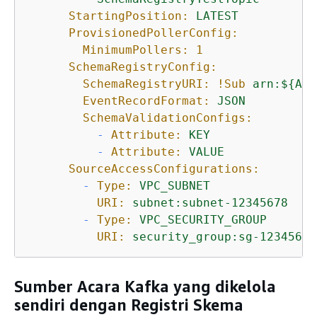
StartingPosition:
LATEST
ProvisionedPollerConfig:
MinimumPollers:
1
SchemaRegistryConfig:
SchemaRegistryURI:
!Sub
arn:$
{
AWS
EventRecordFormat:
JSON
SchemaValidationConfigs:
-
Attribute:
KEY
-
Attribute:
VALUE
SourceAccessConfigurations:
-
Type:
VPC_SUBNET
URI:
subnet:subnet-12345678
-
Type:
VPC_SECURITY_GROUP
URI:
security_group:sg-12345678
Sumber Acara Kafka yang dikelola
sendiri dengan Registri Skema