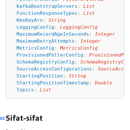
KafkaBootstrapServers
:
List
FunctionResponseTypes
:
List
KmsKeyArn
:
String
LoggingConfig
:
LoggingConfig
MaximumRecordAgeInSeconds
:
Integer
MaximumRetryAttempts
:
Integer
MetricsConfig
:
MetricsConfig
ProvisionedPollerConfig
:
ProvisionedPol
SchemaRegistryConfig
:
SchemaRegistryCon
SourceAccessConfigurations
:
SourceAcces
StartingPosition
:
String
StartingPositionTimestamp
:
Double
Topics
:
List
Sifat-sifat