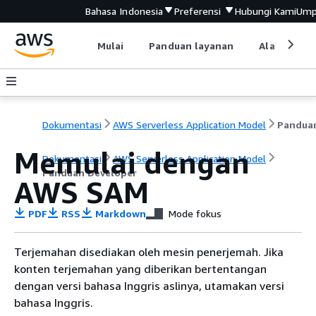
Bahasa Indonesia
Preferensi
Hubungi Kami
Ump
Mulai
Panduan layanan
Alat devel
Dokumentasi
AWS Serverless Application Model
Memulai dengan
Dokumentasi
AWS Serverless Application Model
Panduan Developer
AWS SAM
PDF
RSS
Markdown
Mode fokus
Terjemahan disediakan oleh mesin penerjemah. Jika
konten terjemahan yang diberikan bertentangan
dengan versi bahasa Inggris aslinya, utamakan versi
bahasa Inggris.