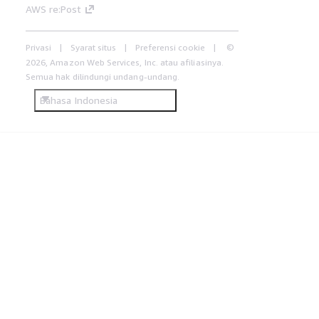
AWS re:Post
Privasi
Syarat situs
Preferensi cookie
©
2026, Amazon Web Services, Inc. atau afiliasinya.
Semua hak dilindungi undang-undang.
Bahasa Indonesia