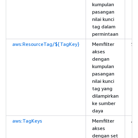
kumpulan
pasangan
nilai kunci
tag dalam
permintaan
aws:ResourceTag/${TagKey}
Memfilter
St
akses
dengan
kumpulan
pasangan
nilai kunci
tag yang
dilampirkan
ke sumber
daya
aws:TagKeys
Memfilter
Ar
akses
dengan set