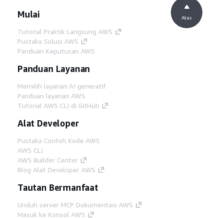
Mulai
Atas
Tutorial Praktik Langsung AWS
Pustaka Solusi AWS
Panduan Keputusan AWS
Panduan Layanan
Memilih layanan AI generatif
Panduan layanan AWS
Tutorial AWS CLI di GitHub
Alat Developer
Pustaka Contoh Kode AWS
AWS CLI
AWS Builder Center
Blog Alat Developer AWS
Tautan Bermanfaat
Unduh server MCP Dokumentasi AWS
Masuk ke Konsol AWS