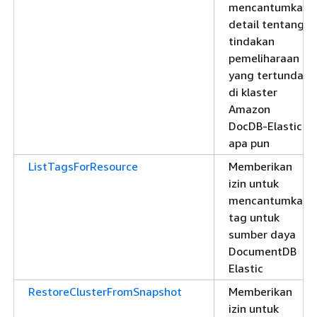
mencantumkan
detail tentang
tindakan
pemeliharaan
yang tertunda
di klaster
Amazon
DocDB-Elastic
apa pun
ListTagsForResource
Memberikan
izin untuk
mencantumkan
tag untuk
sumber daya
DocumentDB
Elastic
RestoreClusterFromSnapshot
Memberikan
izin untuk