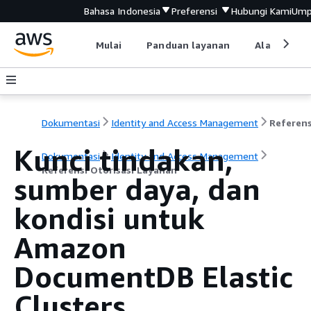
Bahasa Indonesia
Preferensi
Hubungi Kami
Ump
Mulai
Panduan layanan
Alat devel
Dokumentasi
Identity and Access Management
Kunci tindakan,
Dokumentasi
Identity and Access Management
Referensi Otorisasi Layanan
sumber daya, dan
kondisi untuk
Amazon
DocumentDB Elastic
Clusters