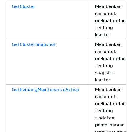
GetCluster
Memberikan
izin untuk
melihat detail
tentang
klaster
GetClusterSnapshot
Memberikan
izin untuk
melihat detail
tentang
snapshot
klaster
GetPendingMaintenanceAction
Memberikan
izin untuk
melihat detail
tentang
tindakan
pemeliharaan
yang tertunda