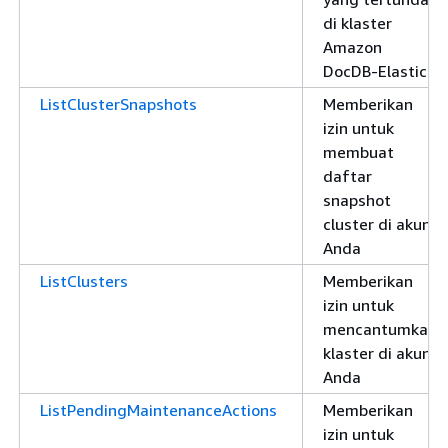
di klaster
Amazon
DocDB-Elastic
ListClusterSnapshots
Memberikan
izin untuk
membuat
daftar
snapshot
cluster di akun
Anda
ListClusters
Memberikan
izin untuk
mencantumkan
klaster di akun
Anda
ListPendingMaintenanceActions
Memberikan
izin untuk