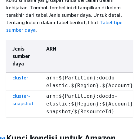
kondisi mana yang dapat Anda sertakan dalam
kebijakan. Tombol-tombol ini ditampilkan di kolom
terakhir dari tabel Jenis sumber daya. Untuk detail
tentang kolom dalam tabel berikut, lihat
Tabel tipe
sumber daya
.
Jenis
ARN
sumber
daya
cluster
arn:$
{
Partition}:docdb-
elastic:$
{
Region}:$
{
Account}:
cluster-
arn:$
{
Partition}:docdb-
snapshot
elastic:$
{
Region}:$
{
Account}:
snapshot/$
{
ResourceId}
Kunci kondisi untuk Amazon