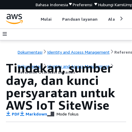
Bahasa Indonesia
Preferensi
Hubungi Kami
Ump
Mulai
Panduan layanan
Alat devel
Dokumentasi
Identity and Access Management
Tindakan, sumber
Dokumentasi
Identity and Access Management
Referensi Otorisasi Layanan
daya, dan kunci
persyaratan untuk
AWS IoT SiteWise
PDF
Markdown
Mode fokus