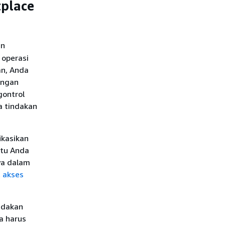
tplace
an
 operasi
n, Anda
engan
gontrol
a tindakan
ikasikan
ntu Anda
ya dalam
 akses
ndakan
da harus