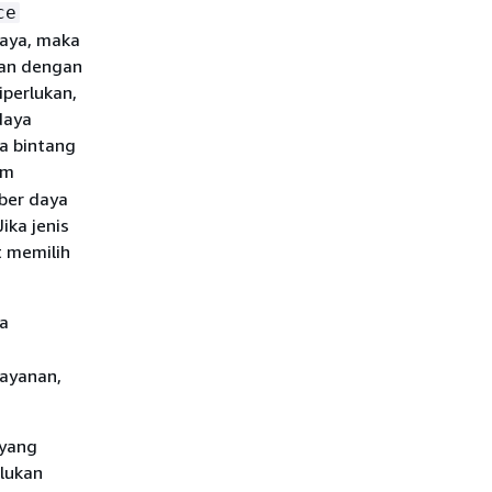
ce
daya, maka
aan dengan
iperlukan,
daya
a bintang
am
mber daya
ika jenis
t memilih
da
layanan,
 yang
rlukan