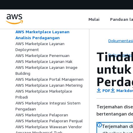
Kafka Connect
Amazon Managed Workflows for
Apache Airflow
Mulai
Panduan l
AWS Marketplace
AWS Marketplace Katalog
AWS Marketplace Layanan
Analisis Perdagangan
Dokumentas
AWS Marketplace Layanan
Deployment
Tinda
Dokumentas
AWS Marketplace Penemuan
AWS Marketplace Layanan Hak
untuk
AWS Marketplace Layanan Image
Building
Perda
AWS Marketplace Portal Manajemen
AWS Marketplace Layanan Metering
PDF
Markdo
AWS Marketplace Marketplace
Pribadi
AWS Marketplace Integrasi Sistem
Terjemahan dise
Pengadaan
bertentangan den
AWS Marketplace Pelaporan
AWS Marketplace Pelaporan Penjual
Terjemahan di
AWS Marketplace Wawasan Vendor
Amazon Mechanical Turk