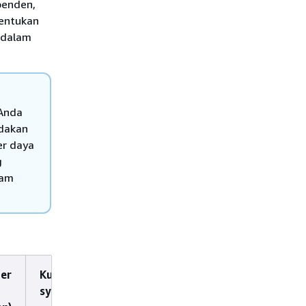
penden,
tentukan
 dalam
 Anda
ndakan
er daya
g
lam
ber
Kunci
Tindakan
syarat
bergantung