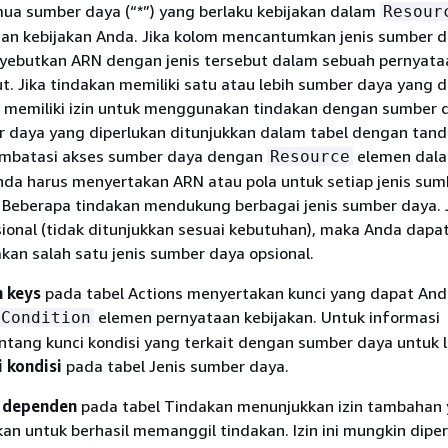
a sumber daya (“*”) yang berlaku kebijakan dalam
Resour
an kebijakan Anda. Jika kolom mencantumkan jenis sumber 
ebutkan ARN dengan jenis tersebut dalam sebuah pernyat
t. Jika tindakan memiliki satu atau lebih sumber daya yang d
 memiliki izin untuk menggunakan tindakan dengan sumber 
r daya yang diperlukan ditunjukkan dalam tabel dengan tand
membatasi akses sumber daya dengan
elemen dal
Resource
Anda harus menyertakan ARN atau pola untuk setiap jenis su
 Beberapa tindakan mendukung berbagai jenis sumber daya. J
ional (tidak ditunjukkan sesuai kebutuhan), maka Anda dapa
an salah satu jenis sumber daya opsional.
n keys
pada tabel Actions menyertakan kunci yang dapat An
elemen pernyataan kebijakan. Untuk informasi
Condition
ntang kunci kondisi yang terkait dengan sumber daya untuk 
i kondisi
pada tabel Jenis sumber daya.
 dependen
pada tabel Tindakan menunjukkan izin tambahan
an untuk berhasil memanggil tindakan. Izin ini mungkin dipe