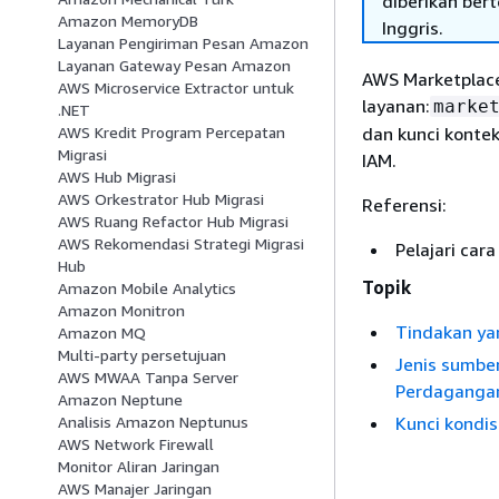
diberikan ber
Amazon MemoryDB
Inggris.
Layanan Pengiriman Pesan Amazon
Layanan Gateway Pesan Amazon
AWS Marketplace
AWS Microservice Extractor untuk
layanan:
marke
.NET
dan kunci kontek
AWS Kredit Program Percepatan
Migrasi
IAM.
AWS Hub Migrasi
AWS Orkestrator Hub Migrasi
Referensi:
AWS Ruang Refactor Hub Migrasi
AWS Rekomendasi Strategi Migrasi
Pelajari car
Hub
Topik
Amazon Mobile Analytics
Amazon Monitron
Tindakan ya
Amazon MQ
Multi-party persetujuan
Jenis sumbe
AWS MWAA Tanpa Server
Perdaganga
Amazon Neptune
Kunci kondi
Analisis Amazon Neptunus
AWS Network Firewall
Monitor Aliran Jaringan
AWS Manajer Jaringan