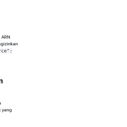
n ARN
gizinkan
rce":
n
m
l yang