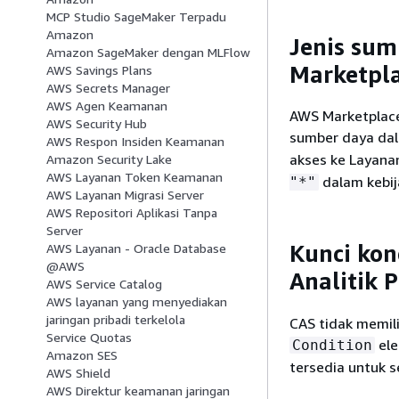
MCP Studio SageMaker Terpadu
Amazon
Jenis sum
Amazon SageMaker dengan MLFlow
Marketpla
AWS Savings Plans
AWS Secrets Manager
AWS Agen Keamanan
AWS Marketplac
AWS Security Hub
sumber daya da
AWS Respon Insiden Keamanan
akses ke Layana
Amazon Security Lake
AWS Layanan Token Keamanan
dalam kebij
"*"
AWS Layanan Migrasi Server
AWS Repositori Aplikasi Tanpa
Server
Kunci kon
AWS Layanan - Oracle Database
@AWS
Analitik 
AWS Service Catalog
AWS layanan yang menyediakan
jaringan pribadi terkelola
CAS tidak memil
Service Quotas
ele
Condition
Amazon SES
tersedia untuk s
AWS Shield
AWS Direktur keamanan jaringan