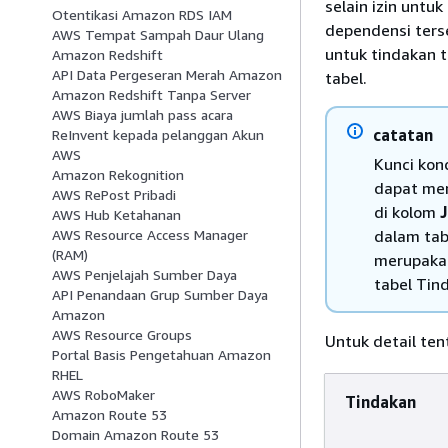
selain izin untu
Otentikasi Amazon RDS IAM
dependensi ters
AWS Tempat Sampah Daur Ulang
untuk tindakan 
Amazon Redshift
API Data Pergeseran Merah Amazon
tabel.
Amazon Redshift Tanpa Server
AWS Biaya jumlah pass acara
catatan
ReInvent kepada pelanggan Akun
AWS
Kunci kon
Amazon Rekognition
dapat men
AWS RePost Pribadi
di kolom
J
AWS Hub Ketahanan
dalam tab
AWS Resource Access Manager
(RAM)
merupakan
AWS Penjelajah Sumber Daya
tabel Tin
API Penandaan Grup Sumber Daya
Amazon
AWS Resource Groups
Untuk detail ten
Portal Basis Pengetahuan Amazon
RHEL
AWS RoboMaker
Tindakan
Amazon Route 53
Domain Amazon Route 53