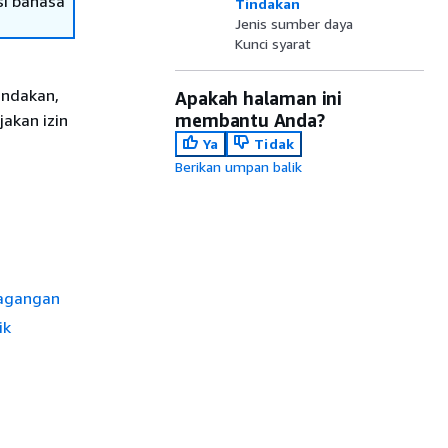
si bahasa
Tindakan
Jenis sumber daya
Kunci syarat
indakan,
Apakah halaman ini
membantu Anda?
jakan izin
Ya
Tidak
Berikan umpan balik
dagangan
ik