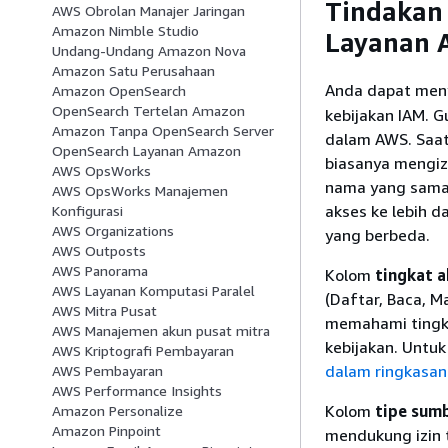
Tindakan 
AWS Obrolan Manajer Jaringan
Amazon Nimble Studio
Layanan 
Undang-Undang Amazon Nova
Amazon Satu Perusahaan
Anda dapat men
Amazon OpenSearch
OpenSearch Tertelan Amazon
kebijakan IAM. 
Amazon Tanpa OpenSearch Server
dalam AWS. Saat
OpenSearch Layanan Amazon
biasanya mengiz
AWS OpsWorks
nama yang sama.
AWS OpsWorks Manajemen
akses ke lebih d
Konfigurasi
AWS Organizations
yang berbeda.
AWS Outposts
AWS Panorama
Kolom
tingkat a
AWS Layanan Komputasi Paralel
(Daftar, Baca, M
AWS Mitra Pusat
memahami tingka
AWS Manajemen akun pusat mitra
kebijakan. Untuk
AWS Kriptografi Pembayaran
dalam ringkasan
AWS Pembayaran
AWS Performance Insights
Kolom
tipe sum
Amazon Personalize
Amazon Pinpoint
mendukung izin t