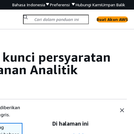
Bahasa Indonesia
Preferensi
Hubungi Kami
Umpan Balik
Buat Akun AWS
 kunci persyaratan
nan Analitik
diberikan
gris.
Di halaman ini
ng