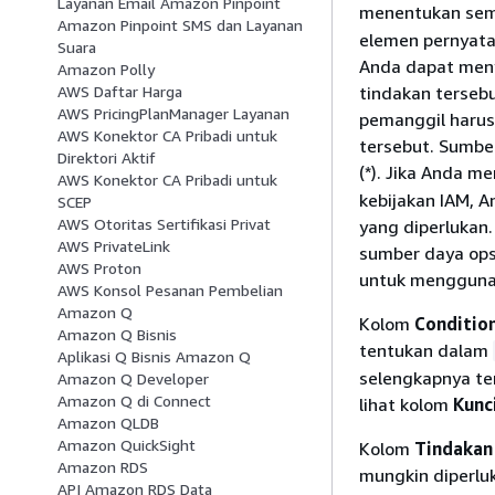
Layanan Email Amazon Pinpoint
menentukan semu
Amazon Pinpoint SMS dan Layanan
elemen pernyata
Suara
Anda dapat meny
Amazon Polly
tindakan tersebu
AWS Daftar Harga
AWS PricingPlanManager Layanan
pemanggil harus
AWS Konektor CA Pribadi untuk
tersebut. Sumbe
Direktori Aktif
(*). Jika Anda 
AWS Konektor CA Pribadi untuk
kebijakan IAM, 
SCEP
AWS Otoritas Sertifikasi Privat
yang diperlukan.
AWS PrivateLink
sumber daya ops
AWS Proton
untuk menggunak
AWS Konsol Pesanan Pembelian
Amazon Q
Kolom
Conditio
Amazon Q Bisnis
tentukan dalam
Aplikasi Q Bisnis Amazon Q
selengkapnya te
Amazon Q Developer
Amazon Q di Connect
lihat kolom
Kunc
Amazon QLDB
Amazon QuickSight
Kolom
Tindakan
Amazon RDS
mungkin diperluk
API Amazon RDS Data