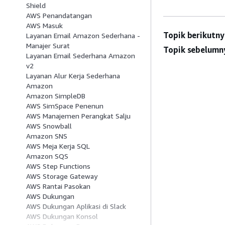
Shield
AWS Penandatangan
AWS Masuk
Topik berikutny
Layanan Email Amazon Sederhana -
Manajer Surat
Topik sebelumn
Layanan Email Sederhana Amazon
v2
Layanan Alur Kerja Sederhana
Amazon
Amazon SimpleDB
AWS SimSpace Penenun
AWS Manajemen Perangkat Salju
AWS Snowball
Amazon SNS
AWS Meja Kerja SQL
Amazon SQS
AWS Step Functions
AWS Storage Gateway
AWS Rantai Pasokan
AWS Dukungan
AWS Dukungan Aplikasi di Slack
AWS Dukungan Konsol