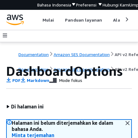
Bahasa Indonesia
Preferensi
Hubungi Kami
Ump
Mulai
Panduan layanan
Alat devel
Documentation
Amazon SES Documentation
DashboardOptions
Documentation
Amazon SES Documentation
API v2 Ref
PDF
Markdown
Mode fokus
Di halaman ini
Halaman ini belum diterjemahkan ke dalam
bahasa Anda.
Minta terjemahan