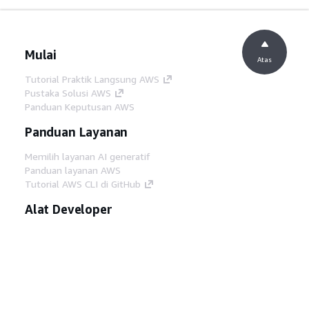
Mulai
Atas
Tutorial Praktik Langsung AWS
Pustaka Solusi AWS
Panduan Keputusan AWS
Panduan Layanan
Memilih layanan AI generatif
Panduan layanan AWS
Tutorial AWS CLI di GitHub
Alat Developer
Pustaka Contoh Kode AWS
AWS CLI
AWS Builder Center
Blog Alat Developer AWS
Tautan Bermanfaat