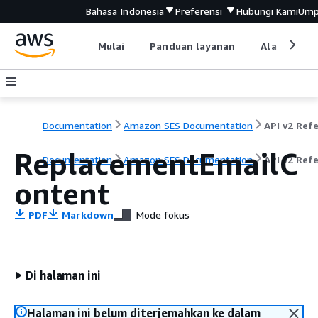
Bahasa Indonesia
Preferensi
Hubungi Kami
Ump
Mulai
Panduan layanan
Alat devel
Documentation
Amazon SES Documentation
ReplacementEmailC
Documentation
Amazon SES Documentation
API v2 Ref
ontent
PDF
Markdown
Mode fokus
Di halaman ini
Halaman ini belum diterjemahkan ke dalam