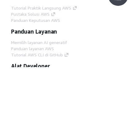
Tutorial Praktik Langsung AWS
Pustaka Solusi AWS
Panduan Keputusan AWS
Panduan Layanan
Memilih layanan AI generatif
Panduan layanan AWS
Tutorial AWS CLI di GitHub
Alat Developer
Pustaka Contoh Kode AWS
AWS CLI
AWS Builder Center
Blog Alat Developer AWS
Tautan Bermanfaat
Unduh server MCP Dokumentasi AWS
Masuk ke Konsol AWS
AWS re:Post