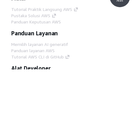
Atas
Tutorial Praktik Langsung AWS
Pustaka Solusi AWS
Panduan Keputusan AWS
Panduan Layanan
Memilih layanan AI generatif
Panduan layanan AWS
Tutorial AWS CLI di GitHub
Alat Developer
Pustaka Contoh Kode AWS
AWS CLI
AWS Builder Center
Blog Alat Developer AWS
Tautan Bermanfaat
Unduh server MCP Dokumentasi AWS
Masuk ke Konsol AWS
AWS re:Post