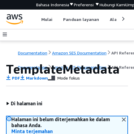
Bahasa Indonesia
Preferensi
Hubungi Kami
Ump
Mulai
Panduan layanan
Alat devel
Documentation
Amazon SES Documentation
API Refere
TemplateMetadata
Documentation
Amazon SES Documentation
API Refere
PDF
Markdown
Mode fokus
Di halaman ini
Halaman ini belum diterjemahkan ke dalam
bahasa Anda.
Minta terjemahan