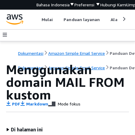
Bahasa Indonesia
Preferensi
Hubungi Kami
Ump
Mulai
Panduan layanan
Alat devel
Dokumentasi
Amazon Simple Email Service
Menggunakan
Dokumentasi
Amazon Simple Email Service
Panduan De
domain MAIL FROM
kustom
PDF
Markdown
Mode fokus
Di halaman ini