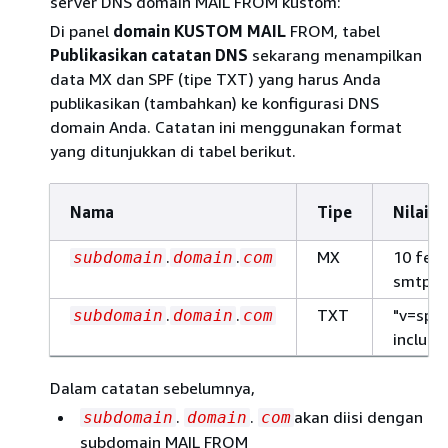
server DNS domain MAIL FROM kustom:
Di panel
domain KUSTOM MAIL
FROM, tabel
Publikasikan catatan DNS
sekarang menampilkan
data MX dan SPF (tipe TXT) yang harus Anda
publikasikan (tambahkan) ke konfigurasi DNS
domain Anda. Catatan ini menggunakan format
yang ditunjukkan di tabel berikut.
Nama
Tipe
Nilai
.
.
MX
10 fee
subdomain
domain
com
smtp.
r
.
.
TXT
"v=spf
subdomain
domain
com
include
Dalam catatan sebelumnya,
.
.
akan diisi dengan
subdomain
domain
com
subdomain MAIL FROM