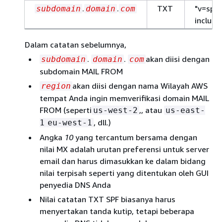
.
.
TXT
"v=spf
subdomain
domain
com
include
Dalam catatan sebelumnya,
.
.
akan diisi dengan
subdomain
domain
com
subdomain MAIL FROM
akan diisi dengan nama Wilayah AWS
region
tempat Anda ingin memverifikasi domain MAIL
FROM (seperti
,, atau
us-west-2
us-east-
, dll.)
1
eu-west-1
Angka
10
yang tercantum bersama dengan
nilai MX adalah urutan preferensi untuk server
email dan harus dimasukkan ke dalam bidang
nilai terpisah seperti yang ditentukan oleh GUI
penyedia DNS Anda
Nilai catatan TXT SPF biasanya harus
menyertakan tanda kutip, tetapi beberapa