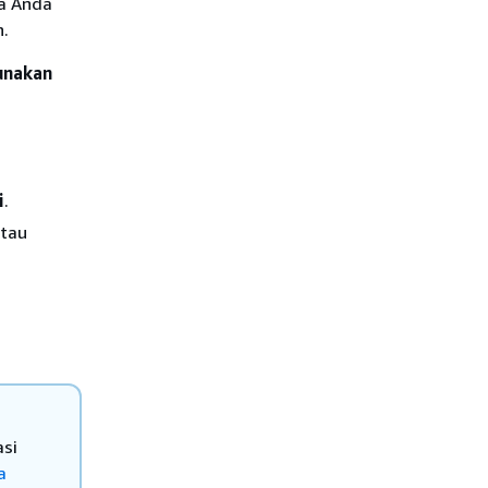
a Anda
n.
unakan
i
.
atau
.
asi
a