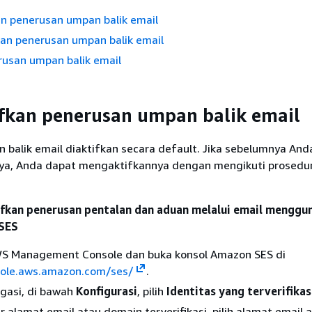
n penerusan umpan balik email
an penerusan umpan balik email
rusan umpan balik email
fkan penerusan umpan balik email
balik email diaktifkan secara default. Jika sebelumnya And
a, Anda dapat mengaktifkannya dengan mengikuti prosedur
fkan penerusan pentalan dan aduan melalui email menggu
SES
S Management Console dan buka konsol Amazon SES di
sole.aws.amazon.com/ses/
.
igasi, di bawah
Konfigurasi
, pilih
Identitas yang terverifikas
 alamat email atau domain terverifikasi, pilih alamat email 