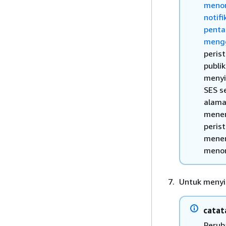
menon
notif
penta
mengg
peris
publik
menyi
SES s
alama
menen
peris
mener
menon
Untuk menyim
catat
Perub