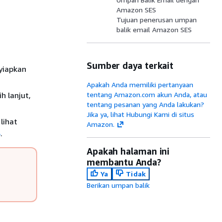
Amazon SES
Tujuan penerusan umpan
balik email Amazon SES
Sumber daya terkait
yiapkan
Apakah Anda memiliki pertanyaan
h lanjut,
tentang Amazon.com akun Anda, atau
tentang pesanan yang Anda lakukan?
Jika ya, lihat Hubungi Kami di situs
lihat
Amazon.
S
.
Apakah halaman ini
membantu Anda?
Ya
Tidak
Berikan umpan balik