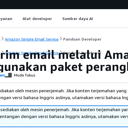
ayanan
Alat developer
Sumber daya AI
i
Amazon Simple Email Service
Panduan Developer
rim email melalui Am
i
Amazon Simple Email Service
Panduan Developer
unakan paket perang
wn
Mode fokus
diakan oleh mesin penerjemah. Jika konten terjemahan yang 
gan versi bahasa Inggris aslinya, utamakan versi bahasa Ing
sediakan oleh mesin penerjemah. Jika konten terjemahan ya
tentangan dengan versi bahasa Inggris aslinya, utamakan ver