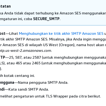
atatan
ika Anda tidak dapat terhubung ke Amazon SES menggunaka
engaturan ini, coba
SECURE_SMTP
.
ost
—Lihat
Menghubungkan ke titik akhir SMTP Amazon SES
u
itik akhir SMTP Amazon SES. Misalnya, jika Anda ingin meng
hir Amazon SES di wilayah US West (Oregon), nama host akan
mtp.us-west-2.amazonaws.com
.
MTP
—25, 587, atau 2587 (untuk menghubungkan menggunak
S), atau 465 atau 2465 (untuk menghubungkan menggunak
).
ih kotak centang ini.
engguna
—Nama pengguna SMTP Anda.
ndi
—Kata sandi SMTP Anda.
melihat pengaturan untuk TLS Wrapper pada citra berikut.