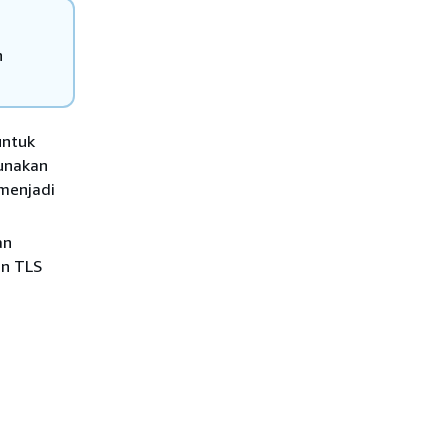
n
ntuk
gunakan
 menjadi
an
an TLS