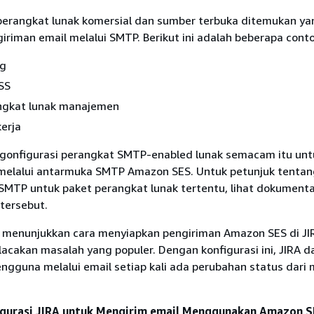
perangkat lunak komersial dan sumber terbuka ditemukan ya
riman email melalui SMTP. Berikut ini adalah beberapa cont
og
SS
ngkat lunak manajemen
kerja
onfigurasi perangkat SMTP-enabled lunak semacam itu unt
melalui antarmuka SMTP Amazon SES. Untuk petunjuk tentan
SMTP untuk paket perangkat lunak tertentu, lihat dokumenta
tersebut.
t menunjukkan cara menyiapkan pengiriman Amazon SES di JI
lacakan masalah yang populer. Dengan konfigurasi ini, JIRA d
ngguna melalui email setiap kali ada perubahan status dari
gurasi JIRA untuk Mengirim email Menggunakan Amazon S