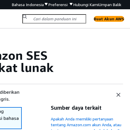
Bahasa Indonesia
Preferensi
Hubungi Kami
Umpan Balik
Buat Akun AWS
azon SES
kat lunak
diberikan
gris.
Sumber daya terkait
ng
si bahasa
Apakah Anda memiliki pertanyaan
tentang Amazon.com akun Anda, atau