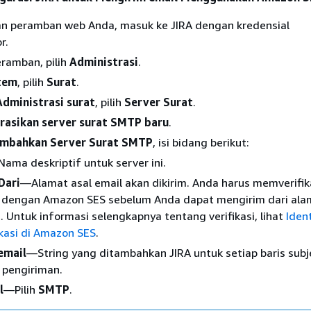
 peramban web Anda, masuk ke JIRA dengan kredensial
r.
eramban, pilih
Administrasi
.
tem
, pilih
Surat
.
Administrasi surat
, pilih
Server Surat
.
rasikan server surat SMTP baru
.
mbahkan Server Surat SMTP
, isi bidang berikut:
ama deskriptif untuk server ini.
Dari
—Alamat asal email akan dikirim. Anda harus memverifik
ni dengan Amazon SES sebelum Anda dapat mengirim dari ala
. Untuk informasi selengkapnya tentang verifikasi, lihat
Iden
ikasi di Amazon SES
.
email
—String yang ditambahkan JIRA untuk setiap baris subj
 pengiriman.
l
—Pilih
SMTP
.