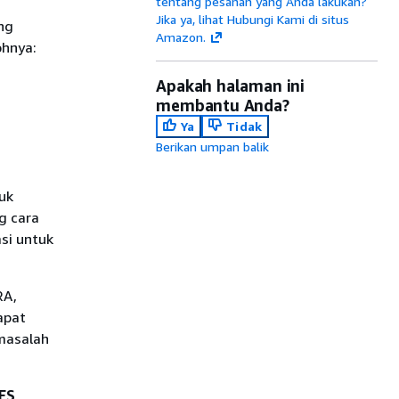
tentang pesanan yang Anda lakukan?
Jika ya, lihat Hubungi Kami di situs
ng
Amazon.
ohnya:
Apakah halaman ini
membantu Anda?
Ya
Tidak
Berikan umpan balik
uk
g cara
si untuk
RA,
apat
 masalah
ES