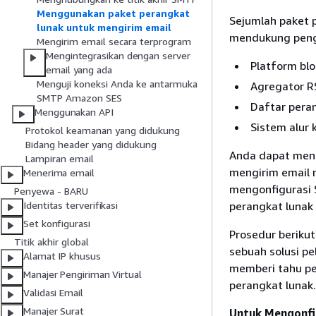
Menggunakan paket perangkat
Sejumlah paket 
lunak untuk mengirim email
mendukung pengi
Mengirim email secara terprogram
Mengintegrasikan dengan server
Platform bl
email yang ada
Menguji koneksi Anda ke antarmuka
Agregator R
SMTP Amazon SES
Daftar pera
Menggunakan API
Sistem alur 
Protokol keamanan yang didukung
Bidang header yang didukung
Anda dapat meng
Lampiran email
mengirim email 
Menerima email
mengonfigurasi 
Penyewa - BARU
perangkat lunak 
Identitas terverifikasi
Set konfigurasi
Prosedur beriku
Titik akhir global
sebuah solusi pe
Alamat IP khusus
memberi tahu pe
Manajer Pengiriman Virtual
perangkat lunak.
Validasi Email
Manajer Surat
Untuk Mengonfi