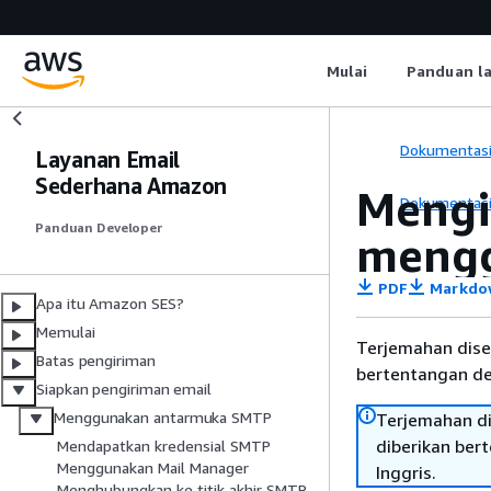
Mulai
Panduan l
Dokumentas
Layanan Email
Sederhana Amazon
Mengi
Dokumentas
Panduan Developer
mengg
PDF
Markdo
Apa itu Amazon SES?
Memulai
Terjemahan dise
Batas pengiriman
bertentangan den
Siapkan pengiriman email
Menggunakan antarmuka SMTP
Terjemahan di
diberikan ber
Mendapatkan kredensial SMTP
Menggunakan Mail Manager
Inggris.
Menghubungkan ke titik akhir SMTP