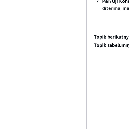
Pilih
Uji Kon
diterima, ma
Topik berikutny
Topik sebelumn