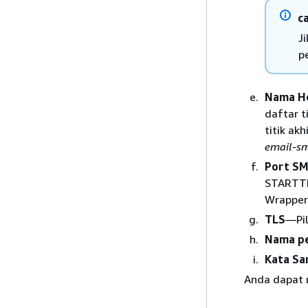
c
J
p
Nama H
daftar t
titik ak
email-s
Port S
STARTTL
Wrapper
TLS
—Pil
Nama p
Kata Sa
Anda dapat 