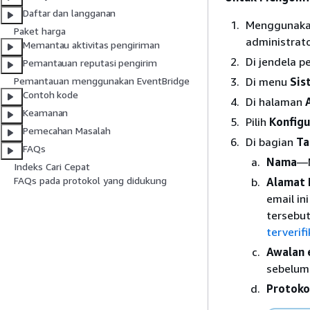
Daftar dan langganan
Menggunakan
Paket harga
administrato
Memantau aktivitas pengiriman
Di jendela p
Pemantauan reputasi pengirim
Di menu
Sis
Pemantauan menggunakan EventBridge
Contoh kode
Di halaman
Keamanan
Pilih
Konfigu
Pemecahan Masalah
Di bagian
Ta
FAQs
Nama
—N
Indeks Cari Cepat
FAQs pada protokol yang didukung
Alamat 
email i
tersebut
terverif
Awalan 
sebelum
Protoko