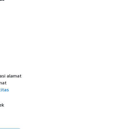
asi alamat
mat
titas
ek