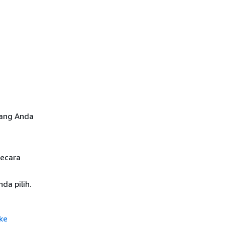
yang Anda
secara
da pilih.
ke