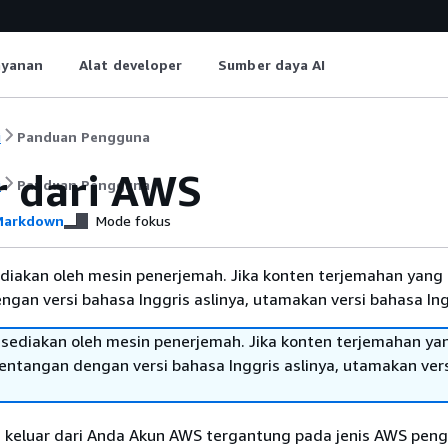
ayanan
Alat developer
Sumber daya AI
i
Panduan Pengguna
r dari AWS
i
Panduan Pengguna
arkdown
Mode fokus
diakan oleh mesin penerjemah. Jika konten terjemahan yang 
gan versi bahasa Inggris aslinya, utamakan versi bahasa Ing
sediakan oleh mesin penerjemah. Jika konten terjemahan ya
tentangan dengan versi bahasa Inggris aslinya, utamakan ver
keluar dari Anda Akun AWS tergantung pada jenis AWS pen