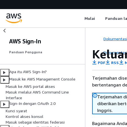
Mulai
Panduan l
Dokumentas
AWS Sign-In
Kelua
Dokumentas
Panduan Pengguna
PDF
RSS
M
Apa itu AWS Sign-In?
Terjemahan dise
Masuk ke AWS Management Console
bertentangan den
Masuk ke AWS portal akses
Masuk melalui AWS Command Line
Terjemahan di
Interface
diberikan ber
Sign-In dengan OAuth 2.0
Inggris.
Kunci syarat
Kontrol akses konsol
Masuk sebagai identitas federasi
Bagaimana Anda 