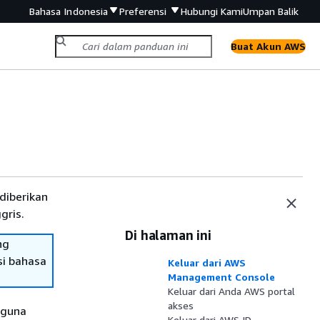
Bahasa Indonesia
Preferensi
Hubungi Kami
Umpan Balik
Buat Akun AWS
diberikan
gris.
Di halaman ini
ng
si bahasa
Keluar dari AWS
Management Console
Keluar dari Anda AWS portal
akses
gguna
Keluar dari AWS ID