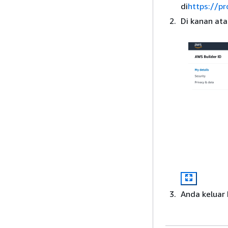
di
https://p
Di kanan ata
Anda keluar 