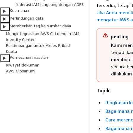
federasi IAM langsung dengan ADFS
tersedia, tetapi
Keamanan
Jika Anda memil
Perlindungan data
mengatur AWS a
Memberikan tag ke sumber daya
Mengintegrasikan AWS CLI dengan IAM
penting
Identity Center
Kami meny
Pertimbangan untuk Akses Pribadi
Kuota
terjadi k
Pemecahan masalah
membuat p
Riwayat dokumen
secara be
AWS Glosarium
dilakukan 
Topik
Ringkasan ko
Bagaimana m
Cara merenc
Bagaimana m