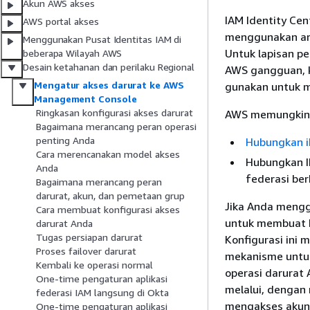
Akun AWS akses
IAM Identity Cen
AWS portal akses
menggunakan arsi
Menggunakan Pusat Identitas IAM di
Untuk lapisan pe
beberapa Wilayah AWS
Desain ketahanan dan perilaku Regional
AWS gangguan, 
Mengatur akses darurat ke AWS
gunakan untuk 
Management Console
Ringkasan konfigurasi akses darurat
AWS memungkink
Bagaimana merancang peran operasi
penting Anda
Hubungkan iD
Cara merencanakan model akses
Hubungkan I
Anda
federasi be
Bagaimana merancang peran
darurat, akun, dan pemetaan grup
Jika Anda mengg
Cara membuat konfigurasi akses
untuk membuat ko
darurat Anda
Tugas persiapan darurat
Konfigurasi ini
Proses failover darurat
mekanisme untuk
Kembali ke operasi normal
operasi darurat
One-time pengaturan aplikasi
melalui, dengan
federasi IAM langsung di Okta
mengakses akun m
One-time pengaturan aplikasi