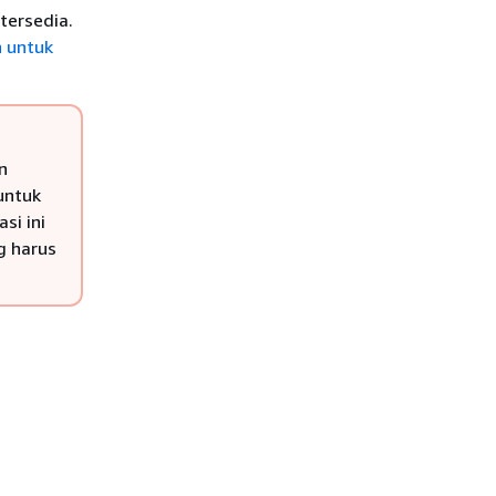
tersedia.
n untuk
n
untuk
si ini
g harus