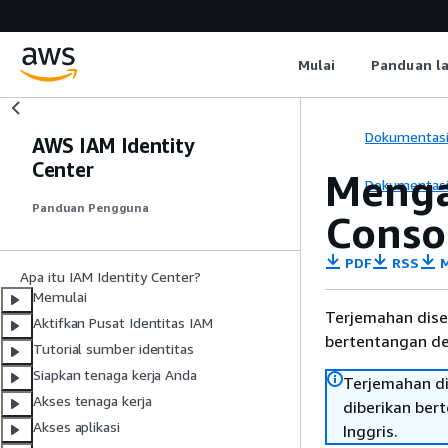
Mulai
Panduan l
Dokumentas
AWS IAM Identity
Center
Menga
Dokumentas
Panduan Pengguna
Conso
PDF
RSS
M
Apa itu IAM Identity Center?
Memulai
Terjemahan dise
Aktifkan Pusat Identitas IAM
bertentangan den
Tutorial sumber identitas
Siapkan tenaga kerja Anda
Terjemahan di
Akses tenaga kerja
diberikan ber
Akses aplikasi
Inggris.