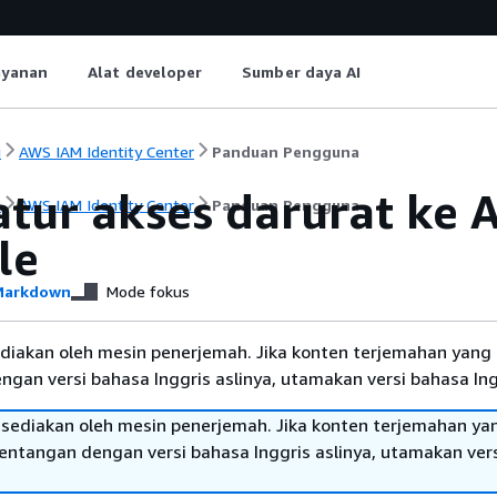
ayanan
Alat developer
Sumber daya AI
i
AWS IAM Identity Center
Panduan Pengguna
tur akses darurat ke
i
AWS IAM Identity Center
Panduan Pengguna
le
arkdown
Mode fokus
diakan oleh mesin penerjemah. Jika konten terjemahan yang 
gan versi bahasa Inggris aslinya, utamakan versi bahasa Ing
sediakan oleh mesin penerjemah. Jika konten terjemahan ya
tentangan dengan versi bahasa Inggris aslinya, utamakan ver