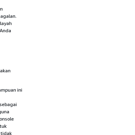
an
gagalan.
ilayah
 Anda
nakan
ampuan ini
 sebagai
guna
onsole
tuk
 tidak