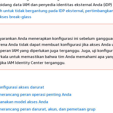
 bidang data IAM dan penyedia identitas eksternal Anda (iDP) 
ih untuk tidak bergantung pada IDP eksternal, pertimbangka
kses break-glass
arankan Anda menerapkan konfigurasi ini sebelum ganggua
arena Anda tidak dapat membuat konfigurasi jika akses Anda 
eran IAM yang diperlukan juga terganggu. Juga, uji konfigura
rkala untuk memastikan bahwa tim Anda memahami apa yan
jika IAM Identity Center terganggu.
nfigurasi akses darurat
erancang peran operasi penting Anda
anakan model akses Anda
erancang peran darurat, akun, dan pemetaan grup