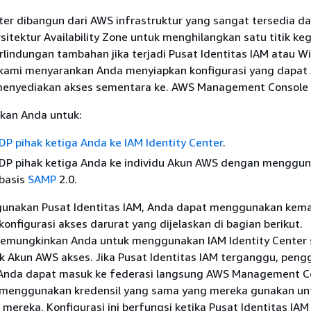
ter dibangun dari AWS infrastruktur yang sangat tersedia d
tektur Availability Zone untuk menghilangkan satu titik ke
rlindungan tambahan jika terjadi Pusat Identitas IAM atau W
kami menyarankan Anda menyiapkan konfigurasi yang dapat
menyediakan akses sementara ke. AWS Management Console
an Anda untuk:
P pihak ketiga Anda ke IAM Identity Center
.
DP pihak ketiga Anda ke individu Akun AWS dengan menggu
rbasis
SAMP
2.0.
unakan Pusat Identitas IAM, Anda dapat menggunakan kem
nfigurasi akses darurat yang dijelaskan di bagian berikut.
 memungkinkan Anda untuk menggunakan IAM Identity Center
 Akun AWS akses. Jika Pusat Identitas IAM terganggu, peng
 Anda dapat masuk ke federasi langsung AWS Management C
 menggunakan kredensil yang sama yang mereka gunakan un
ereka. Konfigurasi ini berfungsi ketika Pusat Identitas IAM