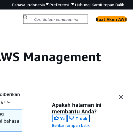
Bahasa Indonesia
Preferensi
Hubungi Kami
Umpan Balik
Buat Akun AWS
 AWS Management
diberikan
gris.
Apakah halaman ini
membantu Anda?
ng
Ya
Tidak
si bahasa
Berikan umpan balik