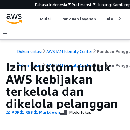
Bahasa Indonesia
Preferensi
Hubungi Kami
Ump
Mulai
Panduan layanan
Alat devel
Dokumentasi
AWS IAM Identity Center
Panduan Pengg
Izin kustom untuk
Dokumentasi
AWS IAM Identity Center
Panduan Pengg
AWS kebijakan
terkelola dan
dikelola pelanggan
PDF
RSS
Markdown
Mode fokus