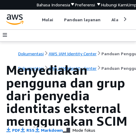
Bahasa Indonesia
Preferensi
Hubungi Kami
Ump
Mulai
Panduan layanan
Alat devel
Dokumentasi
AWS IAM Identity Center
Panduan Pengg
Menyediakan
Dokumentasi
AWS IAM Identity Center
Panduan Pengg
pengguna dan grup
dari penyedia
identitas eksternal
menggunakan SCIM
PDF
RSS
Markdown
Mode fokus