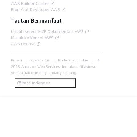
AWS Builder Center
Blog Alat Developer AWS
Tautan Bermanfaat
Unduh server MCP Dokumentasi AWS
Masuk ke Konsol AWS
AWS re:Post
Privasi
Syarat situs
Preferensi cookie
©
2026, Amazon Web Services, Inc. atau afiliasinya.
Semua hak dilindungi undang-undang.
Bahasa Indonesia