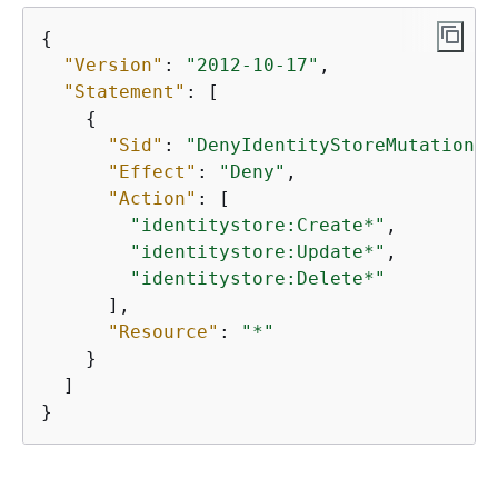
{
"Version"
: 
"2012-10-17"
,

"Statement"
: [

{
"Sid"
: 
"DenyIdentityStoreMutations"
"Effect"
: 
"Deny"
,

"Action"
: [

"identitystore:Create*"
,

"identitystore:Update*"
,

"identitystore:Delete*"
      ],

"Resource"
: 
"*"
    }

  ]

}