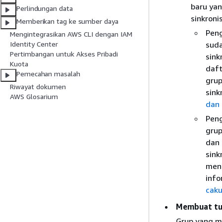
baru ya
Perlindungan data
sinkroni
Memberikan tag ke sumber daya
Peng
Mengintegrasikan AWS CLI dengan IAM
suda
Identity Center
Pertimbangan untuk Akses Pribadi
sink
Kuota
daft
Pemecahan masalah
grup
Riwayat dokumen
sink
AWS Glosarium
dan 
Peng
grup
dan 
sink
meng
info
caku
Membuat tug
Grup yang m