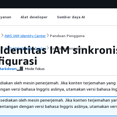
ayanan
Alat developer
Sumber daya AI
i
AWS IAM Identity Center
Panduan Pengguna
 Identitas IAM sinkron
i
AWS IAM Identity Center
Panduan Pengguna
igurasi
arkdown
Mode fokus
diakan oleh mesin penerjemah. Jika konten terjemahan yang 
gan versi bahasa Inggris aslinya, utamakan versi bahasa Ing
sediakan oleh mesin penerjemah. Jika konten terjemahan ya
tentangan dengan versi bahasa Inggris aslinya, utamakan ver