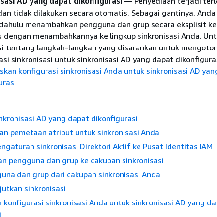
isasi AD yang dapat dikonfigurasi
— Penyediaan terjadi terl
dan tidak dilakukan secara otomatis. Sebagai gantinya, Anda
 dahulu menambahkan pengguna dan grup secara eksplisit ke
s dengan menambahkannya ke lingkup sinkronisasi Anda. Un
si tentang langkah-langkah yang disarankan untuk mengoto
asi sinkronisasi untuk sinkronisasi AD yang dapat dikonfigurasi
kan konfigurasi sinkronisasi Anda untuk sinkronisasi AD yan
urasi
inkronisasi AD yang dapat dikonfigurasi
an pemetaan atribut untuk sinkronisasi Anda
engaturan sinkronisasi Direktori Aktif ke Pusat Identitas IAM
 pengguna dan grup ke cakupan sinkronisasi
una dan grup dari cakupan sinkronisasi Anda
jutkan sinkronisasi
konfigurasi sinkronisasi Anda untuk sinkronisasi AD yang d
i