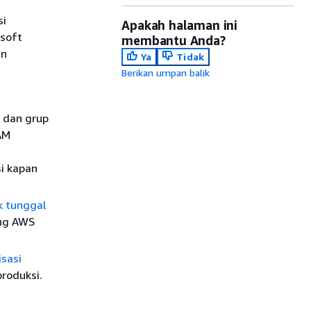
si
Apakah halaman ini
osoft
membantu Anda?
an
Ya
Tidak
Berikan umpan balik
a dan grup
AM
i kapan
k tunggal
ang AWS
sasi
roduksi.