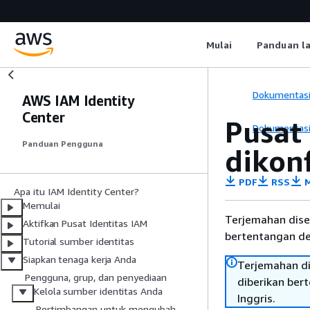
Mulai
Panduan l
Dokumentas
AWS IAM Identity
Center
Pusat
Dokumentas
Panduan Pengguna
dikonf
PDF
RSS
M
Apa itu IAM Identity Center?
Memulai
Terjemahan dise
Aktifkan Pusat Identitas IAM
bertentangan den
Tutorial sumber identitas
Siapkan tenaga kerja Anda
Terjemahan di
Pengguna, grup, dan penyediaan
diberikan ber
Kelola sumber identitas Anda
Inggris.
Pertimbangan untuk mengubah