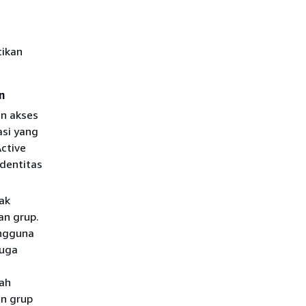
tikan
n
n akses
asi yang
ctive
Identitas
ak
an grup.
engguna
juga
ah
an grup