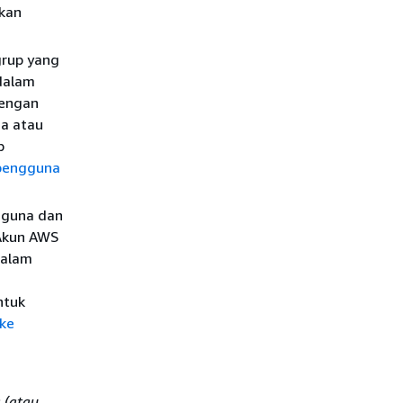
kan
grup yang
 dalam
dengan
a atau
p
pengguna
gguna dan
 Akun AWS
dalam
ntuk
ke
 (atau