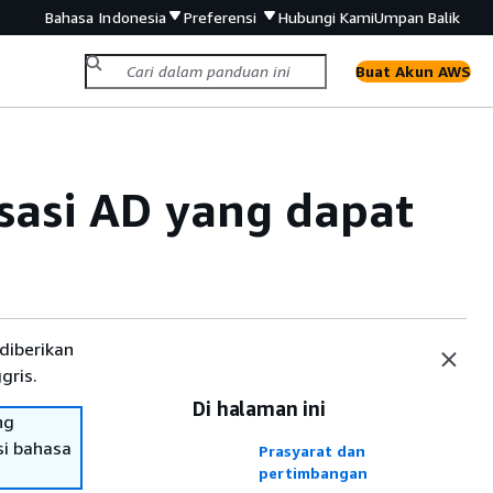
Bahasa Indonesia
Preferensi
Hubungi Kami
Umpan Balik
Buat Akun AWS
isasi AD yang dapat
diberikan
gris.
Di halaman ini
ng
si bahasa
Prasyarat dan
pertimbangan