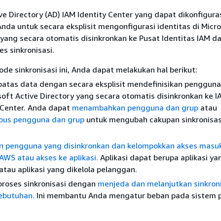
ive Directory (AD) IAM Identity Center yang dapat dikonfigura
da untuk secara eksplisit mengonfigurasi identitas di Micr
 yang secara otomatis disinkronkan ke Pusat Identitas IAM d
s sinkronisasi.
e sinkronisasi ini, Anda dapat melakukan hal berikut:
batas data dengan secara eksplisit mendefinisikan penggun
soft Active Directory yang secara otomatis disinkronkan ke I
 Center. Anda dapat
menambahkan pengguna dan grup
atau
us pengguna dan grup
untuk mengubah cakupan sinkronisas
n pengguna yang disinkronkan dan kelompokkan akses masu
AWS atau akses ke aplikasi.
Aplikasi dapat berupa aplikasi y
 atau aplikasi yang dikelola pelanggan.
proses sinkronisasi dengan
menjeda dan melanjutkan sinkroni
ebutuhan.
Ini membantu Anda mengatur beban pada sistem p