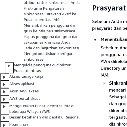
atribut untuk sinkronisasi Anda
Prasyara
First-time Pengaturan
sinkronisasi Direktori Aktif ke
Pusat Identitas IAM
Sebelum Anda me
Menambahkan pengguna dan
prasyarat dan p
grup ke cakupan sinkronisasi
Hapus pengguna dan grup dari
Menentukan 
cakupan sinkronisasi Anda
Sebelum And
Jeda dan lanjutkan sinkronisasi
Mengotomatiskan konfigurasi
pengguna dan
sinkronisasi
AWS dikelol
Mengelola pengguna di direktori
Directory un
Pusat Identitas
IAM.
Akses tenaga kerja
Sinkron
Akses aplikasi
mencari
Akun AWS akses
Sebagai
AWS portal akses
dan grup
Menggunakan Pusat Identitas IAM di
dikenal
beberapa Wilayah AWS
tergant
Desain ketahanan dan perilaku Regional
disinkro
Keamanan