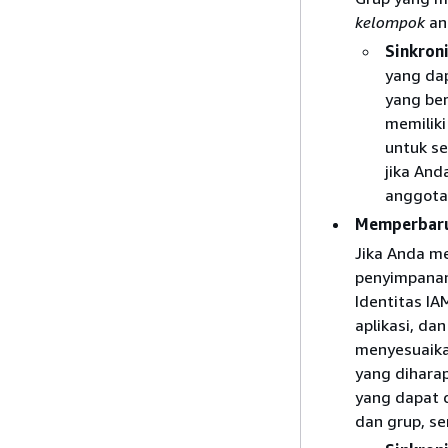
kelompok
an
Sinkron
yang dap
yang be
memiliki
untuk se
jika And
anggota 
Memperbarui
Jika Anda me
penyimpanan
Identitas I
aplikasi, da
menyesuaikan
yang diharap
yang dapat 
dan grup, se