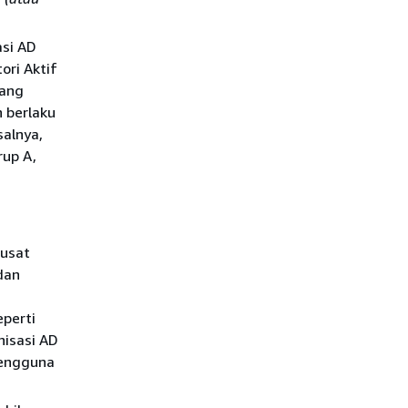
asi AD
ori Aktif
yang
n berlaku
alnya,
rup A,
Pusat
dan
eperti
nisasi AD
pengguna