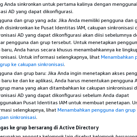
ng Anda sinkronkan untuk pertama kalinya dengan mengguna
sasi AD yang dapat dikonfigurasi.
guna dan grup yang ada: Jika Anda memiliki pengguna dan 
h disinkronkan ke Pusat Identitas IAM, cakupan sinkronisasi
ronisasi AD yang dapat dikonfigurasi akan diisi sebelumnya 
ar pengguna dan grup tersebut. Untuk menetapkan penggun
 baru, Anda harus secara khusus menambahkannya ke lingku
ronisasi. Untuk informasi selengkapnya, lihat
Menambahkan 
grup ke cakupan sinkronisasi
.
guna dan grup baru: Jika Anda ingin menetapkan akses pen
 baru ke dan ke aplikasi, Anda harus menentukan pengguna
grup mana yang akan ditambahkan ke cakupan sinkronisasi 
ronisasi AD yang dapat dikonfigurasi sebelum Anda dapat
gunakan Pusat Identitas IAM untuk membuat penetapan. U
rmasi selengkapnya, lihat
Menambahkan pengguna dan grup 
pan sinkronisasi
.
as ke grup bersarang di Active Directory
erupakan anggota kelompok lain disebut kelompok
bersarang