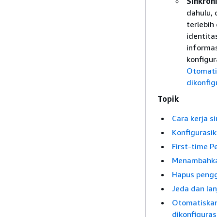
Sinkron
dahulu, 
terlebih
identita
informa
konfigur
Otomatis
dikonfig
Topik
Cara kerja s
Konfigurasik
First-time P
Menambahkan
Hapus pengg
Jeda dan lan
Otomatiskan 
dikonfiguras