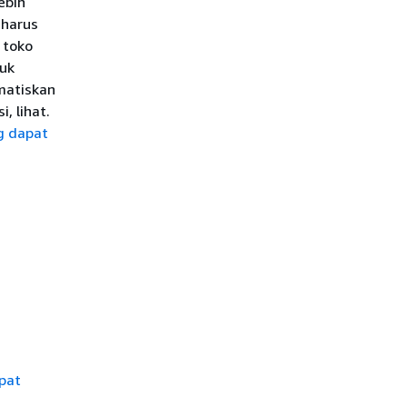
ebih
 harus
 toko
tuk
matiskan
, lihat.
g dapat
apat