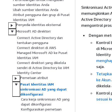
sumber identitas Anda
Sinkronisasi Act
Ubah sumber identitas Anda
memungkinkan An
Atribut pengguna dan grup di Pusat
Active Directory
Identitas IAM
Penyedia identitas eksternal
mengontrol prose
Microsoft AD direktori
Dengan metod
Connect Active Directory dan
Kontrol 
tentukan pengguna
Connect direktori di AWS
di Micro
Managed Microsoft AD ke Pusat
Identity
Identitas IAM
menghap
Connect direktori yang dikelola
saja.
sendiri di Active Directory ke IAM
Identity Center
Tetapka
Pemetaan atribut
ke Akun 
Pusat Identitas IAM
dikelola
sinkronisasi AD yang dapat
Kontrol 
dikonfigurasi
sesuai k
Cara kerja sinkronisasi AD yang
dapat dikonfigurasi
Konfigurasikan pemetaan