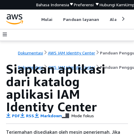
Bahasa Indonesia
Preferensi
Hubungi Kami
Ump
Mulai
Panduan layanan
Alat devel
Dokumentasi
AWS IAM Identity Center
Panduan Pengg
Siapkan aplikasi
Dokumentasi
AWS IAM Identity Center
Panduan Pengg
dari katalog
aplikasi IAM
Identity Center
PDF
RSS
Markdown
Mode fokus
Terjemahan disediakan oleh mesin penerjemah. Jika