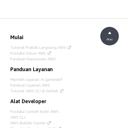
Mulai
Atas
Tutorial Praktik Langsung AWS
Pustaka Solusi AWS
Panduan Keputusan AWS
Panduan Layanan
Memilih layanan AI generatif
Panduan layanan AWS
Tutorial AWS CLI di GitHub
Alat Developer
Pustaka Contoh Kode AWS
AWS CLI
AWS Builder Center