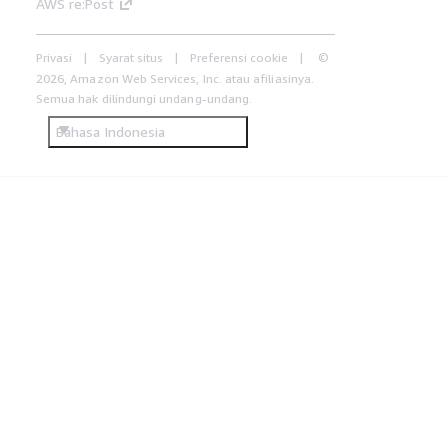
AWS re:Post
Privasi
Syarat situs
Preferensi cookie
©
2026, Amazon Web Services, Inc. atau afiliasinya.
Semua hak dilindungi undang-undang.
Bahasa Indonesia