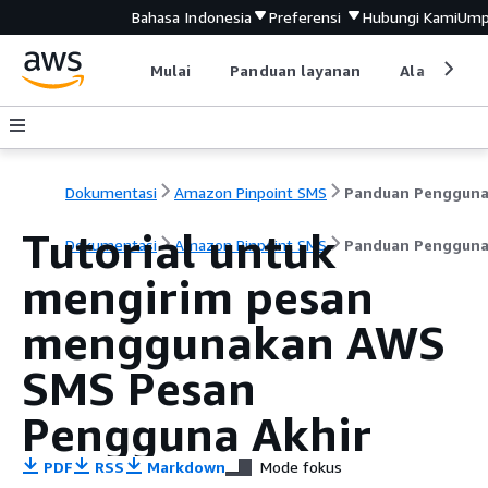
Bahasa Indonesia
Preferensi
Hubungi Kami
Ump
Mulai
Panduan layanan
Alat devel
Dokumentasi
Amazon Pinpoint SMS
Panduan Penggun
Tutorial untuk
Dokumentasi
Amazon Pinpoint SMS
Panduan Penggun
mengirim pesan
menggunakan AWS
SMS Pesan
Pengguna Akhir
PDF
RSS
Markdown
Mode fokus