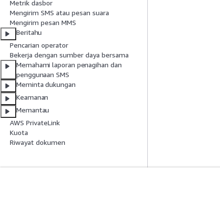
Metrik dasbor
Mengirim SMS atau pesan suara
Mengirim pesan MMS
Beritahu
Pencarian operator
Bekerja dengan sumber daya bersama
Memahami laporan penagihan dan
penggunaan SMS
Meminta dukungan
Keamanan
Memantau
AWS PrivateLink
Kuota
Riwayat dokumen
Mulai
Panduan Lay
Tutorial Praktik Langsung AWS
Memilih layanan A