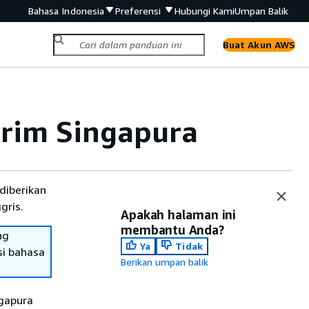
Bahasa Indonesia
Preferensi
Hubungi Kami
Umpan Balik
Buat Akun AWS
irim Singapura
diberikan
gris.
Apakah halaman ini
membantu Anda?
ng
Ya
Tidak
si bahasa
Berikan umpan balik
gapura