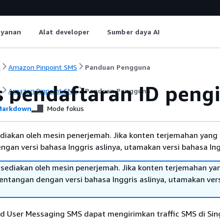
ayanan
Alat developer
Sumber daya AI
i
Amazon Pinpoint SMS
Panduan Pengguna
s pendaftaran ID peng
i
Amazon Pinpoint SMS
Panduan Pengguna
arkdown
Mode fokus
diakan oleh mesin penerjemah. Jika konten terjemahan yang 
gan versi bahasa Inggris aslinya, utamakan versi bahasa Ing
sediakan oleh mesin penerjemah. Jika konten terjemahan ya
tentangan dengan versi bahasa Inggris aslinya, utamakan ver
 User Messaging SMS dapat mengirimkan traffic SMS di Sin