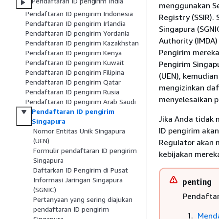
Pendaftaran ID pengirim India
menggunakan Sen
Pendaftaran ID pengirim Indonesia
Registry (SSIR).
Pendaftaran ID pengirim Irlandia
Singapura (SGNI
Pendaftaran ID pengirim Yordania
Authority (IMDA
Pendaftaran ID pengirim Kazakhstan
Pengirim mereka
Pendaftaran ID pengirim Kenya
Pendaftaran ID pengirim Kuwait
Pengirim Singap
Pendaftaran ID pengirim Filipina
(UEN), kemudian
Pendaftaran ID pengirim Qatar
mengizinkan daf
Pendaftaran ID pengirim Rusia
menyelesaikan p
Pendaftaran ID pengirim Arab Saudi
Pendaftaran ID pengirim
Jika Anda tidak
Singapura
ID pengirim aka
Nomor Entitas Unik Singapura
(UEN)
Regulator akan m
Formulir pendaftaran ID pengirim
kebijakan merek
Singapura
Daftarkan ID Pengirim di Pusat
Informasi Jaringan Singapura
penting
(SGNIC)
Pendaftar
Pertanyaan yang sering diajukan
pendaftaran ID pengirim
Menda
Singapura