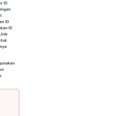
r ID
ringan
t
an ID
akan ID
Unik
ntuk
rnya
ggunakan
ur.
s