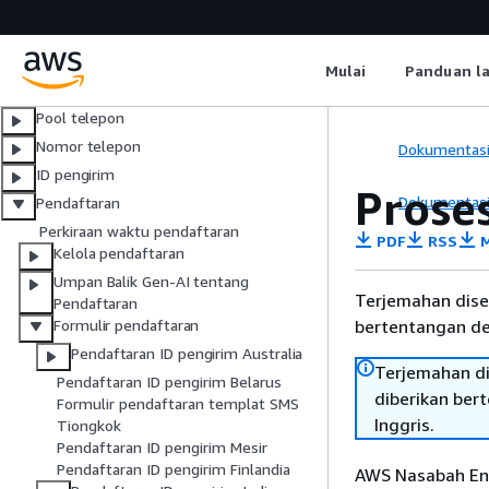
Praktik Terbaik
Batas dan batasan pesan
Memilih ID Originasi
Mulai
Panduan l
Pesan RCS
Pool telepon
Nomor telepon
Dokumentas
ID pengirim
Prose
Dokumentas
Pendaftaran
Perkiraan waktu pendaftaran
PDF
RSS
M
Kelola pendaftaran
Umpan Balik Gen-AI tentang
Terjemahan dise
Pendaftaran
bertentangan den
Formulir pendaftaran
Pendaftaran ID pengirim Australia
Terjemahan di
Pendaftaran ID pengirim Belarus
diberikan ber
Formulir pendaftaran templat SMS
Inggris.
Tiongkok
Pendaftaran ID pengirim Mesir
Pendaftaran ID pengirim Finlandia
AWS Nasabah End