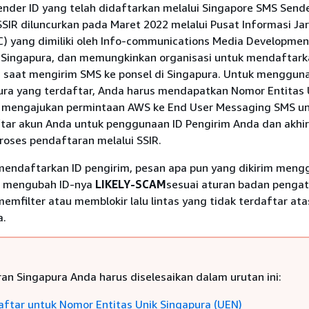
der ID yang telah didaftarkan melalui Singapore SMS Sende
 SSIR diluncurkan pada Maret 2022 melalui Pusat Informasi Ja
C) yang dimiliki oleh Info-communications Media Developmen
) Singapura, dan memungkinkan organisasi untuk mendaftark
 saat mengirim SMS ke ponsel di Singapura. Untuk menggun
ura yang terdaftar, Anda harus mendapatkan Nomor Entitas 
 mengajukan permintaan AWS ke End User Messaging SMS u
tar akun Anda untuk penggunaan ID Pengirim Anda dan akhi
roses pendaftaran melalui SSIR.
 mendaftarkan ID pengirim, pesan apa pun yang dikirim men
n mengubah ID-nya
LIKELY-SCAM
sesuai aturan badan pengat
emfilter atau memblokir lalu lintas yang tidak terdaftar ata
a.
an Singapura Anda harus diselesaikan dalam urutan ini:
ftar untuk Nomor Entitas Unik Singapura (UEN)