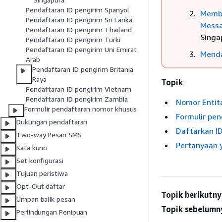
Pendaftaran ID pengirim Spanyol
Membu
Pendaftaran ID pengirim Sri Lanka
Mess
Pendaftaran ID pengirim Thailand
Singa
Pendaftaran ID pengirim Turki
Pendaftaran ID pengirim Uni Emirat
Menda
Arab
Pendaftaran ID pengirim Britania
Raya
Topik
Pendaftaran ID pengirim Vietnam
Pendaftaran ID pengirim Zambia
Nomor Entit
Formulir pendaftaran nomor khusus
Formulir pen
Dukungan pendaftaran
Daftarkan ID
Two-way Pesan SMS
Pertanyaan 
Kata kunci
Set konfigurasi
Tujuan peristiwa
Opt-Out daftar
Topik berikutny
Umpan balik pesan
Topik sebelumn
Perlindungan Penipuan