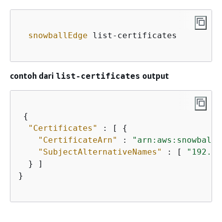
snowballEdge
 list-certificates

contoh dari
output
list-certificates
{
"Certificates"
 : [ 
{
"CertificateArn"
 : 
"arn:aws:snowball-
"SubjectAlternativeNames"
 : [ 
"192.0.
  } ]

}
