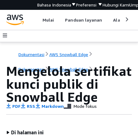
Bahasa Indonesia
Preferensi
Hubungi Kami
Ump
Mulai
Panduan layanan
Alat devel
Dokumentasi
AWS Snowball Edge
Mengelola sertifikat
Dokumentasi
AWS Snowball Edge
kunci publik di
Snowball Edge
PDF
RSS
Markdown
Mode fokus
Di halaman ini