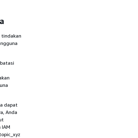
a
 tindakan
pengguna
batasi
jakan
guna
da dapat
a, Anda
ut
n IAM
topic_xyz