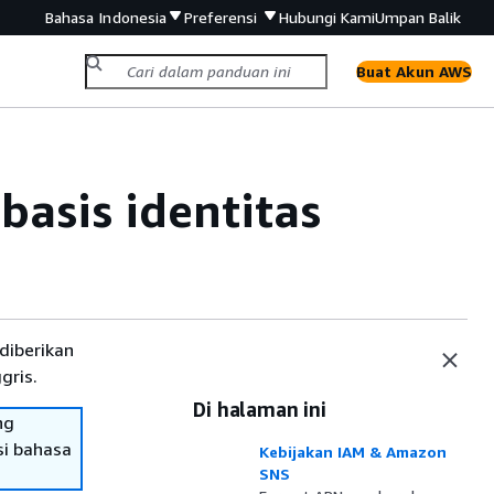
Bahasa Indonesia
Preferensi
Hubungi Kami
Umpan Balik
Buat Akun AWS
asis identitas
diberikan
gris.
Di halaman ini
ng
si bahasa
Kebijakan IAM & Amazon
SNS