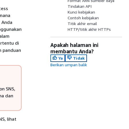
Format ARN sumber daya
Tindakan API
cess
Kunci kebijakan
 mana
Contoh kebijakan
. Anda
Titik akhir email
enggunakan
HTTP/titik akhir HTTPs
dalam
rtentu di
Apakah halaman ini
m panduan
membantu Anda?
Ya
Tidak
Berikan umpan balik
on SNS,
na dan
S, lihat