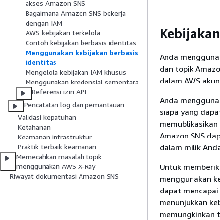
akses Amazon SNS
Bagaimana Amazon SNS bekerja
dengan IAM
Kebijaka
AWS kebijakan terkelola
Contoh kebijakan berbasis identitas
Menggunakan kebijakan berbasis
Anda menggunak
identitas
dan topik Amazo
Mengelola kebijakan IAM khusus
dalam AWS akun 
Menggunakan kredensial sementara
Referensi izin API
Anda menggunak
Pencatatan log dan pemantauan
siapa yang dapat
Validasi kepatuhan
memublikasikan p
Ketahanan
Amazon SNS dapa
Keamanan infrastruktur
dalam milik And
Praktik terbaik keamanan
Memecahkan masalah topik
Untuk memberika
menggunakan AWS X-Ray
Riwayat dokumentasi Amazon SNS
menggunakan keb
dapat mencapai 
menunjukkan keb
memungkinkan 