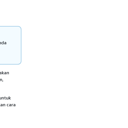
nda
jakan
n,
untuk
kan cara