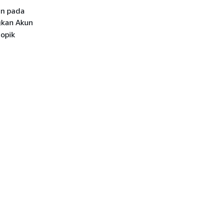
an pada
gkan Akun
opik