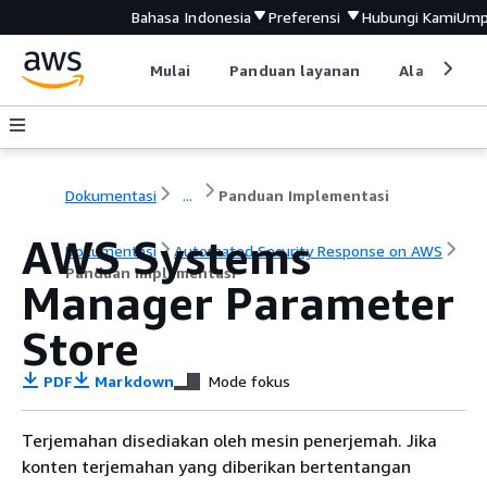
Bahasa Indonesia
Preferensi
Hubungi Kami
Ump
Mulai
Panduan layanan
Alat devel
Dokumentasi
...
Panduan Implementasi
AWS Systems
Dokumentasi
Automated Security Response on AWS
Panduan Implementasi
Manager Parameter
Store
PDF
Markdown
Mode fokus
Terjemahan disediakan oleh mesin penerjemah. Jika
konten terjemahan yang diberikan bertentangan