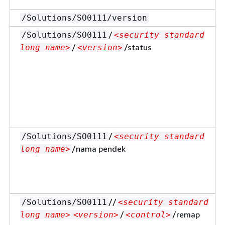
/Solutions/SO0111/version
/
/Solutions/SO0111
<security standard
/
/status
long name>
<version>
/
/Solutions/SO0111
<security standard
/nama pendek
long name>
//
/Solutions/SO0111
<security standard
/
/remap
long name>
<version>
<control>