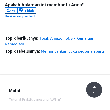
Apakah halaman ini membantu Anda?
Ya
Tidak
Berikan umpan balik
/ASR/Filters/OUFilters
Topik berikutnya:
Topik Amazon SNS - Kemajuan
/ASR/Filters/TagFilterMode
Remediasi
Topik sebelumnya:
Menambahkan buku pedoman baru
/ASR/Filters/TagFilters
Mulai
Atas
Tutorial Praktik Langsung AWS
Pustaka Solusi AWS
Panduan Keputusan AWS