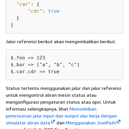
"car"
: 
{
"cdr"
: 
true
  }

}
Jalur referensi berikut akan mengembalikan berikut.
$.foo => 123

$.bar => ["a", "b", "c"]

Status tertentu menggunakan jalur dan jalur referensi
untuk mengontrol aliran mesin status atau
mengonfigurasi pengaturan status atau opsi. Untuk
informasi selengkapnya, lihat
Memodelkan
pemrosesan jalur input dan output alur kerja dengan
simulator aliran data
dan
Menggunakan JsonPath