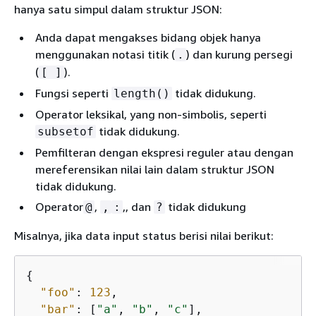
hanya satu simpul dalam struktur JSON:
Anda dapat mengakses bidang objek hanya
menggunakan notasi titik (
) dan kurung persegi
.
(
).
[ ]
Fungsi seperti
tidak didukung.
length()
Operator leksikal, yang non-simbolis, seperti
tidak didukung.
subsetof
Pemfilteran dengan ekspresi reguler atau dengan
mereferensikan nilai lain dalam struktur JSON
tidak didukung.
Operator
,
,, dan
tidak didukung
@
,
:
?
Misalnya, jika data input status berisi nilai berikut:
{
"foo"
: 
123
,

"bar"
: [
"a"
, 
"b"
, 
"c"
],
