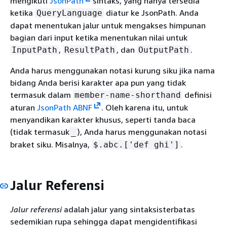
mengikuti
JsonPath
sintaks, yang hanya tersedia
ketika
diatur ke JsonPath. Anda
QueryLanguage
dapat menentukan jalur untuk mengakses himpunan
bagian dari input ketika menentukan nilai untuk
,
, dan
.
InputPath
ResultPath
OutputPath
Anda harus menggunakan notasi kurung siku jika nama
bidang Anda berisi karakter apa pun yang tidak
termasuk dalam
definisi
member-name-shorthand
aturan
JsonPath ABNF
. Oleh karena itu, untuk
menyandikan karakter khusus, seperti tanda baca
(tidak termasuk
), Anda harus menggunakan notasi
_
braket siku. Misalnya,
.
$.abc.['def ghi']
Jalur Referensi
Jalur referensi
adalah jalur yang sintaksisterbatas
sedemikian rupa sehingga dapat mengidentifikasi