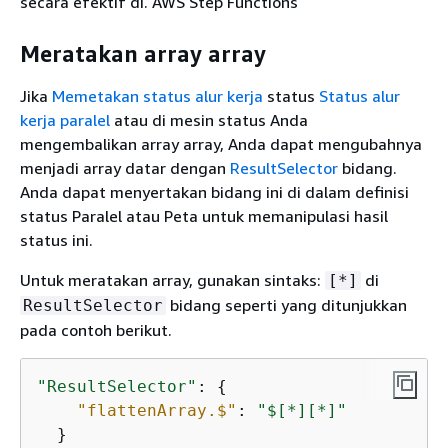
secara efektif di. AWS Step Functions
Meratakan array array
Jika
Memetakan status alur kerja
status
Status alur
kerja paralel
atau di mesin status Anda
mengembalikan array array, Anda dapat mengubahnya
menjadi array datar dengan
ResultSelector
bidang.
Anda dapat menyertakan bidang ini di dalam definisi
status Paralel atau Peta untuk memanipulasi hasil
status ini.
Untuk meratakan array, gunakan sintaks:
di
[*]
bidang seperti yang ditunjukkan
ResultSelector
pada contoh berikut.
"ResultSelector"
: 
{
"flattenArray.$"
: 
"$[*][*]"
  }