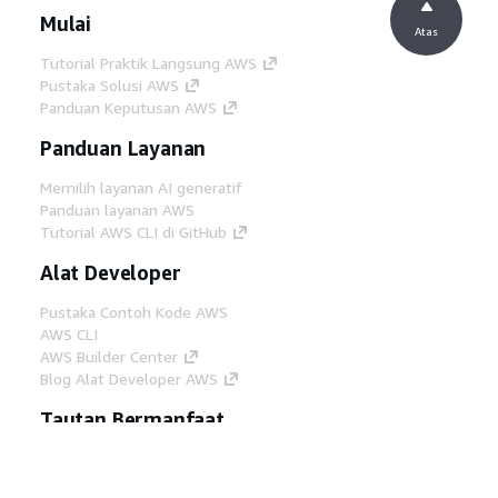
Mulai
Atas
Tutorial Praktik Langsung AWS
Pustaka Solusi AWS
Panduan Keputusan AWS
Panduan Layanan
Memilih layanan AI generatif
Panduan layanan AWS
Tutorial AWS CLI di GitHub
Alat Developer
Pustaka Contoh Kode AWS
AWS CLI
AWS Builder Center
Blog Alat Developer AWS
Tautan Bermanfaat
Unduh server MCP Dokumentasi AWS
Masuk ke Konsol AWS