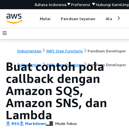
Bahasa Indonesia
Preferensi
Hubungi Kami
Ump
Mulai
Panduan layanan
Alat devel
Dokumentasi
AWS Step Functions
Panduan Developer
Buat contoh pola
Dokumentasi
AWS Step Functions
Panduan Developer
callback dengan
Amazon SQS,
Amazon SNS, dan
Lambda
RSS
Markdown
Mode fokus