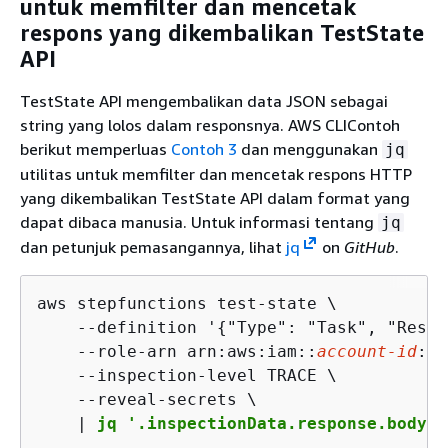
untuk memfilter dan mencetak
respons yang dikembalikan TestState
API
TestState API mengembalikan data JSON sebagai
string yang lolos dalam responsnya. AWS CLIContoh
berikut memperluas
Contoh 3
dan menggunakan
jq
utilitas untuk memfilter dan mencetak respons HTTP
yang dikembalikan TestState API dalam format yang
dapat dibaca manusia. Untuk informasi tentang
jq
dan petunjuk pemasangannya, lihat
jq
on
GitHub
.
aws stepfunctions test-state \

    --definition '
{
"Type": "Task", "Resou
    --role-arn arn:aws:iam::
account-id
:ro
    --inspection-level TRACE \

    --reveal-secrets \

    |
 jq '.inspectionData.response.body |