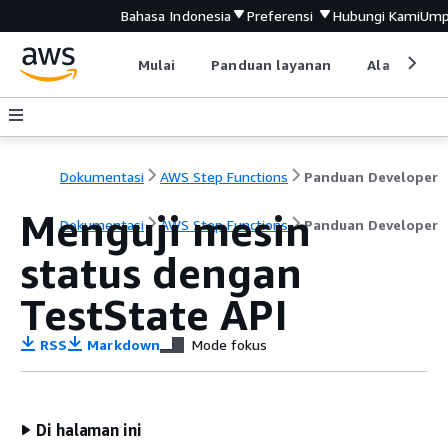
Bahasa Indonesia
Preferensi
Hubungi Kami
Ump
Mulai
Panduan layanan
Alat devel
Dokumentasi
AWS Step Functions
Panduan Developer
Menguji mesin
Dokumentasi
AWS Step Functions
Panduan Developer
status dengan
TestState API
RSS
Markdown
Mode fokus
Di halaman ini