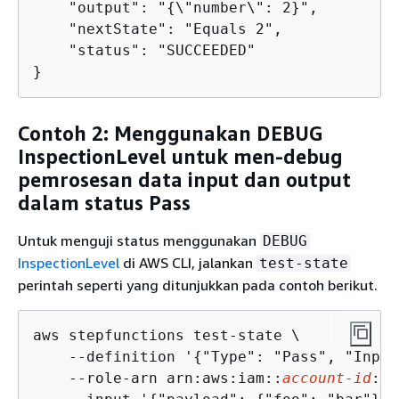
    "output": "
{
\"number\": 2}",

    "nextState": "Equals 2",

    "status": "SUCCEEDED"

}
Contoh 2: Menggunakan DEBUG
InspectionLevel untuk men-debug
pemrosesan data input dan output
dalam status Pass
Untuk menguji status menggunakan
DEBUG
InspectionLevel
di AWS CLI, jalankan
test-state
perintah seperti yang ditunjukkan pada contoh berikut.
aws stepfunctions test-state \

    --definition '
{
"Type": "Pass", "Input
    --role-arn arn:aws:iam::
account-id
:ro