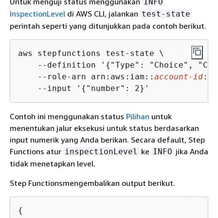
Untuk menguji status menggunakan
INFO
InspectionLevel
di AWS CLI, jalankan
test-state
perintah seperti yang ditunjukkan pada contoh berikut.
aws stepfunctions test-state \

    --definition '
{
"Type": "Choice", "Cho
    --role-arn arn:aws:iam::
account-id
:ro
    --input '
{
"number": 2}'
Contoh ini menggunakan status
Pilihan
untuk
menentukan jalur eksekusi untuk status berdasarkan
input numerik yang Anda berikan. Secara default, Step
Functions atur
ke
jika Anda
inspectionLevel
INFO
tidak menetapkan level.
Step Functionsmengembalikan output berikut.
{