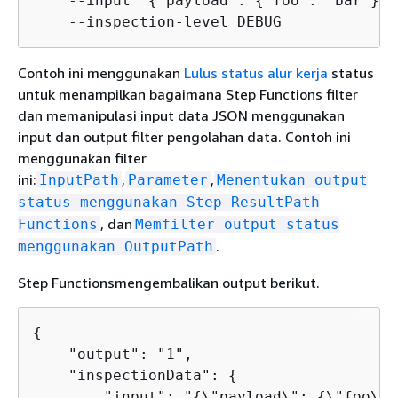
    --input '
{
"payload": 
{
"foo": "bar"}}'
    --inspection-level DEBUG
Contoh ini menggunakan
Lulus status alur kerja
status
untuk menampilkan bagaimana Step Functions filter
dan memanipulasi input data JSON menggunakan
input dan output filter pengolahan data. Contoh ini
menggunakan filter
ini:
,
,
InputPath
Parameter
Menentukan output
status menggunakan Step ResultPath
, dan
Functions
Memfilter output status
.
menggunakan OutputPath
Step Functionsmengembalikan output berikut.
{
    "output": "1",

    "inspectionData": 
{
        "input": "
{
\"payload\": 
{
\"foo\":