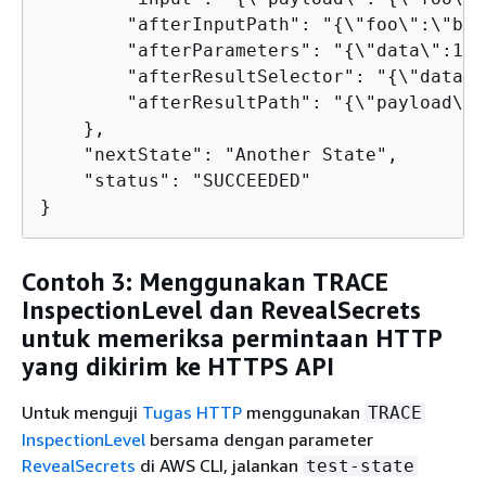
        "afterInputPath": "
{
\"foo\":\"bar
        "afterParameters": "
{
\"data\":1}",
        "afterResultSelector": "
{
\"data\"
        "afterResultPath": "
{
\"payload\":
    },

    "nextState": "Another State",

    "status": "SUCCEEDED"

}
Contoh 3: Menggunakan TRACE
InspectionLevel dan RevealSecrets
untuk memeriksa permintaan HTTP
yang dikirim ke HTTPS API
Untuk menguji
Tugas HTTP
menggunakan
TRACE
InspectionLevel
bersama dengan parameter
RevealSecrets
di AWS CLI, jalankan
test-state