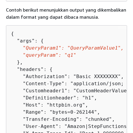
Contoh berikut menunjukkan output yang dikembalikan
dalam format yang dapat dibaca manusia.
{
  "args": 
{
"QueryParam1": "QueryParamValue1",

    "queryParam": "q1"
  },

  "headers": 
{
    "Authorization": "Basic XXXXXXXX",

    "Content-Type": "application/json; ch
    "Customheader1": "CustomHeaderValue1",
    "Definitionheader": "h1",

    "Host": "httpbin.org",

    "Range": "bytes=0-262144",

    "Transfer-Encoding": "chunked",

    "User-Agent": "Amazon|StepFunctions|H