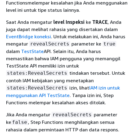
Functionsmelempar kesalahan jika Anda menggunakan
level ini untuk tipe status lainnya.
Saat Anda mengatur
level Inspeksi
ke
TRACE
, Anda
juga dapat melihat rahasia yang disertakan dalam
EventBridge koneksi
. Untuk melakukan ini, Anda harus
mengatur
parameter ke
revealSecrets
true
dalam
TestState
API. Selain itu, Anda harus
memastikan bahwa IAM pengguna yang memanggil
TestState API memiliki izin untuk
tindakan tersebut. Untuk
states:RevealSecrets
contoh IAM kebijakan yang menetapkan
izin, lihat
IAM izin untuk
states:RevealSecrets
menggunakan API TestState
. Tanpa izin ini, Step
Functions melempar kesalahan akses ditolak.
Jika Anda mengatur
parameter
revealSecrets
ke
, Step Functions menghilangkan semua
false
rahasia dalam permintaan HTTP dan data respons.