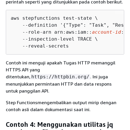
perintah seperti yang ditunjukkan pada contoh berikut.
aws stepfunctions test-state \

    --definition '
{
"Type": "Task", "Resou
    --role-arn arn:aws:iam::
account-id
:ro
    --inspection-level TRACE \

    --reveal-secrets
Contoh ini menguji apakah Tugas HTTP memanggil
HTTPS API yang
ditentukan,
. Ini juga
https://httpbin.org/
menunjukkan permintaan HTTP dan data respons
untuk panggilan API.
Step Functionsmengembalikan output mirip dengan
contoh asli dalam dokumentasi saat ini.
Contoh 4: Menggunakan utilitas jq