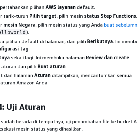
 pertahankan pilihan
AWS layanan
default.
r tarik-turun
Pilih target
, pilih mesin
status Step Functions
ar
mesin Negara
, pilih mesin status yang Anda
buat sebelum
).
elloworld
 pilihan default di halaman, dan pilih
Berikutnya
. Ini memb
figurasi tag
.
tnya
sekali lagi. Ini membuka halaman
Review dan create
.
l aturan dan pilih
Buat aturan
.
at dan halaman
Aturan
ditampilkan, mencantumkan semua
 aturan Amazon Anda.
: Uji Aturan
sudah berada di tempatnya, uji penambahan file ke bucket 
eksekusi mesin status yang dihasilkan.