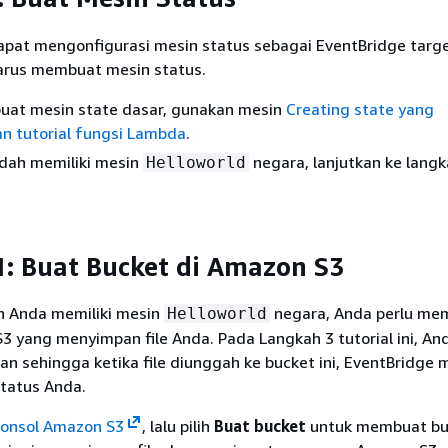
pat mengonfigurasi mesin status sebagai EventBridge targ
arus membuat mesin status.
at mesin state dasar, gunakan mesin
Creating state yang
 tutorial fungsi Lambda
.
udah memiliki mesin
negara, lanjutkan ke lang
Helloworld
: Buat Bucket di Amazon S3
h Anda memiliki mesin
negara, Anda perlu me
Helloworld
 yang menyimpan file Anda. Pada Langkah 3 tutorial ini, An
n sehingga ketika file diunggah ke bucket ini, EventBridge
status Anda.
konsol Amazon S3
, lalu pilih
Buat bucket
untuk membuat bu