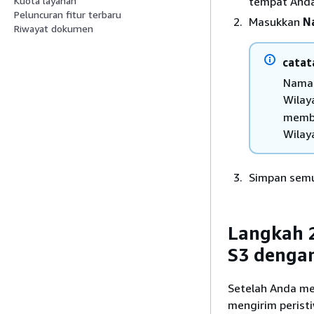
tempat Anda
Kuota layanan
Peluncuran fitur terbaru
Masukkan
N
Riwayat dokumen
catat
Nama 
Wilay
membu
Wilay
Simpan semua
Langkah 
S3 denga
Setelah Anda me
mengirim peristi