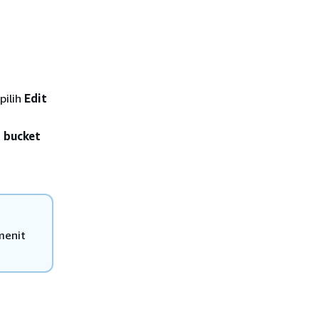
 pilih
Edit
i bucket
menit