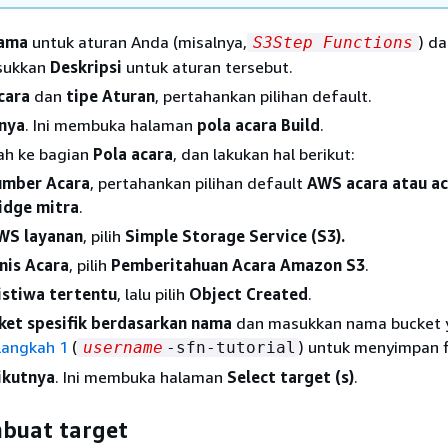
ama
untuk aturan Anda (misalnya,
) d
S3Step Functions
sukkan
Deskripsi
untuk aturan tersebut.
cara
dan
tipe Aturan
, pertahankan pilihan default.
nya
. Ini membuka halaman
pola acara Build
.
ah ke bagian
Pola acara
, dan lakukan hal berikut:
umber Acara
, pertahankan pilihan default
AWS acara atau a
idge mitra
.
WS layanan
, pilih
Simple Storage Service (S3).
enis Acara
, pilih
Pemberitahuan Acara Amazon S3
.
istiwa tertentu
, lalu pilih
Object Created
.
ket spesifik berdasarkan nama
dan masukkan nama bucket 
Langkah 1
(
) untuk menyimpan f
username
-sfn-tutorial
ikutnya
. Ini membuka halaman
Select target (s)
.
buat target