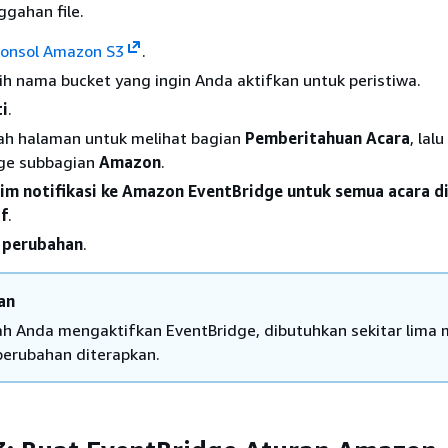
ggahan file.
konsol Amazon S3
.
lih nama bucket yang ingin Anda aktifkan untuk peristiwa.
i
.
wah halaman untuk melihat bagian
Pemberitahuan Acara
, lalu
dge subbagian
Amazon
.
rim notifikasi ke Amazon EventBridge untuk semua acara d
f
.
 perubahan
.
an
ah Anda mengaktifkan EventBridge, dibutuhkan sekitar lima 
perubahan diterapkan.