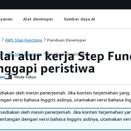
ayanan
Alat developer
Sumber daya AI
i
AWS Step Functions
Panduan Developer
ai alur kerja Step Fun
i
AWS Step Functions
Panduan Developer
ggapi peristiwa
wn
Mode fokus
diakan oleh mesin penerjemah. Jika konten terjemahan yang 
gan versi bahasa Inggris aslinya, utamakan versi bahasa Ing
sediakan oleh mesin penerjemah. Jika konten terjemahan ya
tentangan dengan versi bahasa Inggris aslinya, utamakan ver