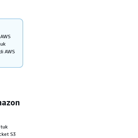
a AWS
uk
di AWS
mazon
ntuk
cket S3