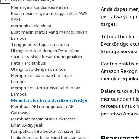
Menangani kondisi kesalahan
Anda dapat menj
Buat mesin negara menggunakan AWS
peristiwa yang 
SAM
target.
Memeriksa eksekusi
Buat mesin status yang menggunakan
Tutorial beriku
Lambda
EventBridge atu
Tunggu persetujuan manusia
Ulangi tindakan dengan Peta Inline
Storage Service
Salin CSV skala besar menggunakan
Peta Terdistribusi
Contoh praktis d
Ulangi loop dengan Lambda
Amazon Rekognit
Memproses data batch dengan
mengkategorikan
Lambda
Memproses item individual dengan
Dalam tutorial i
Lambda
mengunggah file
Memulai alur kerja dari EventBridge
tersebut untuk m
Membuat API menggunakan API
Gateway
peristiwa Amazon
Membuat mesin status Aktivitas
Lihat X-Ray jejak
Kumpulkan info bucket Amazon S3
Prasyarat
Lanjutkan alur kerja yang berjalan lama