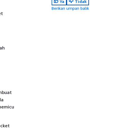
Ya
Tidak
Berikan umpan balik
et
kah
mbuat
da
 memicu
cket