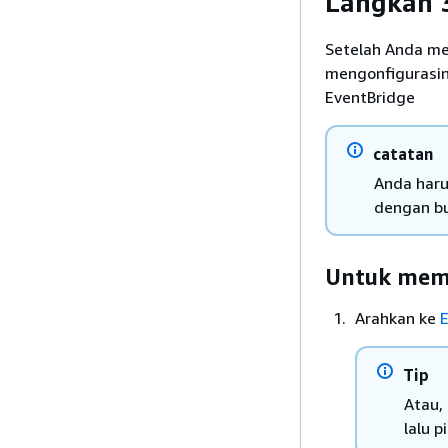
Langkah 3
Setelah Anda me
mengonfigurasin
EventBridge
catatan
Anda haru
dengan b
Untuk mem
Arahkan ke
Tip
Atau, 
lalu p