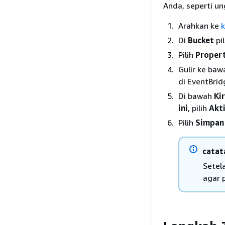
Anda, seperti un
Arahkan ke
Di
Bucket
pi
Pilih
Propert
Gulir ke ba
di EventBri
Di bawah
Ki
ini
, pilih
Akti
Pilih
Simpan
catat
Setel
agar 