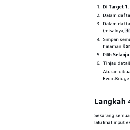
Di
Target 1
,
Dalam dafta
Dalam daft
(misalnya,
H
Simpan semua
halaman
Kon
Pilih
Selanju
Tinjau detai
Aturan dibu
EventBridge
Langkah 4
Sekarang semua 
lalu lihat input 