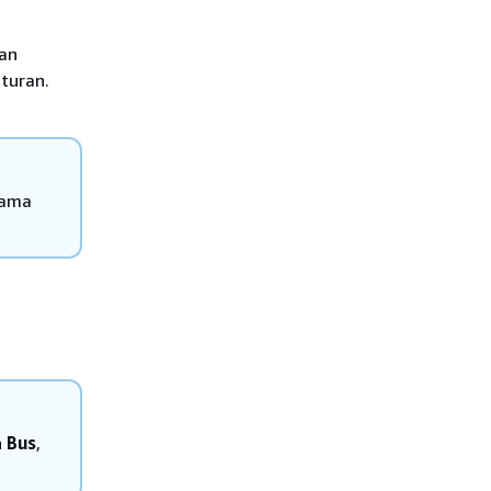
dan
turan.
sama
h
Bus
,