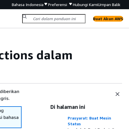
Bahasa Indonesia
Preferensi
Hubungi Kami
Umpan Balik
Buat Akun AWS
ctions dalam
diberikan
gris.
Di halaman ini
ng
si bahasa
Prasyarat: Buat Mesin
Status