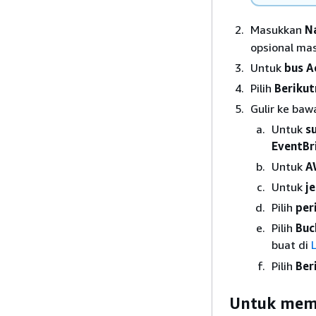
Masukkan
N
opsional ma
Untuk
bus A
Pilih
Berikut
Gulir ke baw
Untuk
s
EventBr
Untuk
A
Untuk
j
Pilih
per
Pilih
Buc
buat di
Pilih
Ber
Untuk mem