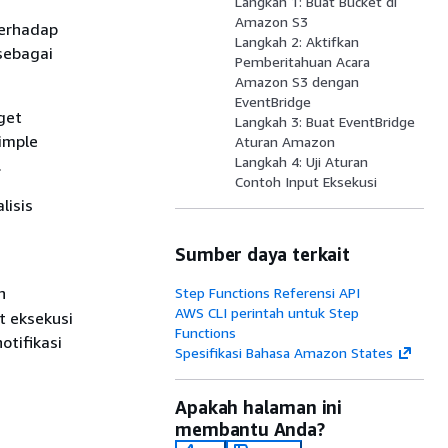
Langkah 1: Buat Bucket di
Amazon S3
terhadap
Langkah 2: Aktifkan
sebagai
Pemberitahuan Acara
Amazon S3 dengan
EventBridge
get
Langkah 3: Buat EventBridge
imple
Aturan Amazon
Langkah 4: Uji Aturan
.
Contoh Input Eksekusi
lisis
Sumber daya terkait
n
Step Functions Referensi API
AWS CLI perintah untuk Step
t eksekusi
Functions
otifikasi
Spesifikasi Bahasa Amazon States
Apakah halaman ini
membantu Anda?