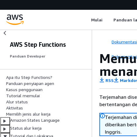
Mulai
Panduan l
Dokumentas
AWS Step Functions
Memul
Dokumentas
Panduan Developer
menan
Apa itu Step Functions?
RSS
Markdo
Panduan penyiapan agen
Kasus penggunaan
Tutorial memulai
Terjemahan dise
Alur status
bertentangan den
Aktivitas
Memilih jenis alur kerja
Terjemahan di
Amazon States Language
diberikan ber
Status alur kerja
Inggris.
Tutorial dan Lokakarya