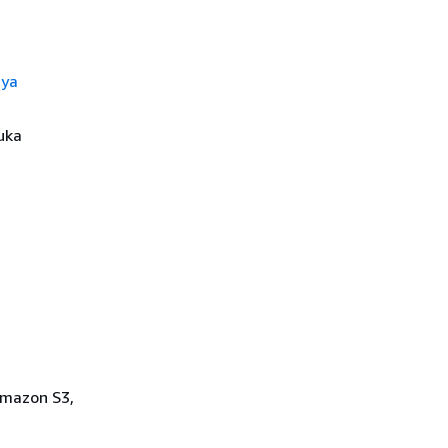
.
nya
uka
Amazon S3,