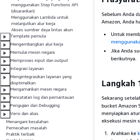
menggunakan Step Functions API
(disarankan)
Sebelum Anda da
Menggunakan Lambda untuk
Amazon, Anda h
melanjutkan alur kerja
Akses sumber daya lintas akun
Untuk membu
Template pemula
menggunakan
Mengembangkan alur kerja
Jika Anda s
Memulai mesin negara
berikutnya.
Memproses input dan output
Integrasi layanan
Mengintegrasikan layanan yang
Langkah 1
dioptimalkan
Mengamankan mesin negara
Pencatatan log dan pemantauan
Sekarang setela
bucket Amazon S3
Pengujian dan Debugging
menyiapkan atura
Versi dan alias
eksekusi mesin 
Menangani kesalahan
Pemecahan masalah
Arahkan ke
Praktik terbaik