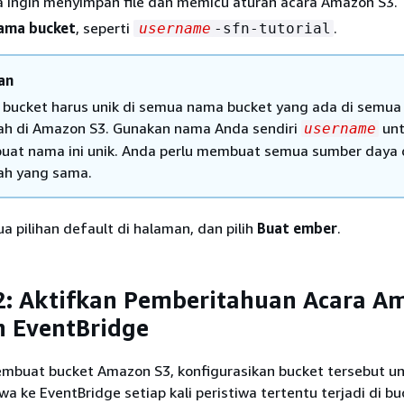
 ingin menyimpan file dan memicu aturan acara Amazon S3.
ama bucket
, seperti
.
username
-sfn-tutorial
an
bucket harus unik di semua nama bucket yang ada di semu
ah di Amazon S3. Gunakan nama Anda sendiri
unt
username
at nama ini unik. Anda perlu membuat semua sumber daya 
ah yang sama.
 pilihan default di halaman, dan pilih
Buat ember
.
2: Aktifkan Pemberitahuan Acara A
n EventBridge
mbuat bucket Amazon S3, konfigurasikan bucket tersebut u
wa ke EventBridge setiap kali peristiwa tertentu terjadi di bu