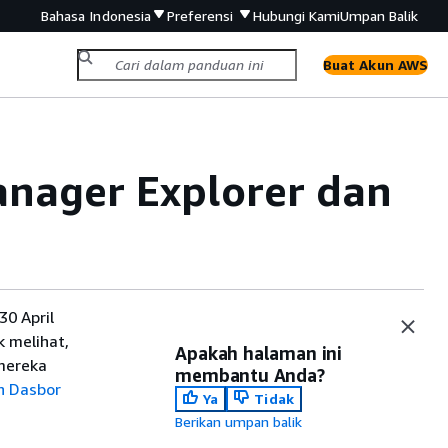
Bahasa Indonesia
Preferensi
Hubungi Kami
Umpan Balik
Buat Akun AWS
nager Explorer dan
0 April
 melihat,
Apakah halaman ini
mereka
membantu Anda?
h Dasbor
Ya
Tidak
Berikan umpan balik