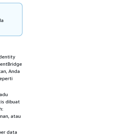
da
dentity
entBridge
kan, Anda
eperti
padu
is dibuat
h:
nan, atau
er data