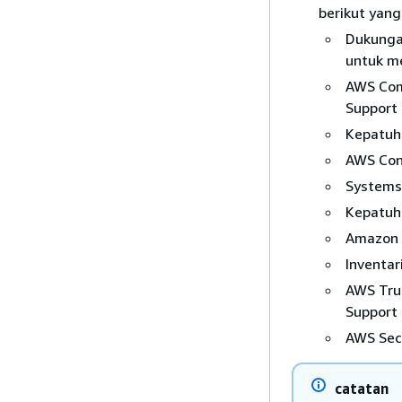
berikut yang
Dukungan
untuk me
AWS Comp
Support 
Kepatuh
AWS Con
Systems
Kepatuh
Amazon 
Inventa
AWS Trus
Support 
AWS Sec
catatan