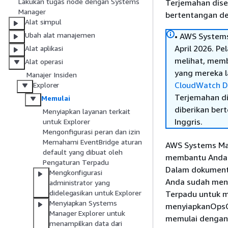
Lakukan tugas node dengan Systems
Terjemahan dise
Manager
bertentangan den
Alat simpul
Ubah alat manajemen
• AWS Systems
April 2026. P
Alat aplikasi
melihat, mem
Alat operasi
yang mereka la
Manajer Insiden
CloudWatch D
Explorer
Terjemahan di
Memulai
diberikan ber
Menyiapkan layanan terkait
Inggris.
untuk Explorer
Mengonfigurasi peran dan izin
Memahami EventBridge aturan
AWS Systems Ma
default yang dibuat oleh
membantu Anda 
Pengaturan Terpadu
Dalam dokumenta
Mengkonfigurasi
Anda sudah meny
administrator yang
didelegasikan untuk Explorer
Terpadu untuk m
Menyiapkan Systems
menyiapkanOpsC
Manager Explorer untuk
memulai dengan 
menampilkan data dari