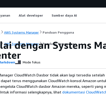
ayanan
Alat developer
Sumber daya AI
i
AWS Systems Manager
Panduan Pengguna
ai dengan Systems Ma
i
AWS Systems Manager
Panduan Pengguna
nter
arkdown
Mode fokus
anager CloudWatch Dasbor tidak akan lagi tersedia setelah 3
 dapat terus menggunakan CloudWatch konsol Amazon untuk
engelola CloudWatch dasbor Amazon mereka, seperti yang 
. Untuk informasi selengkapnya, lihat
dokumentasi CloudWatc