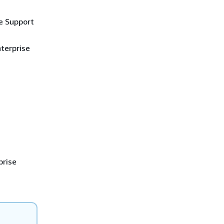
e Support
terprise
prise