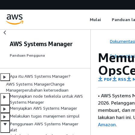
Mulai
Panduan l
Dokumentas
AWS Systems Manager
Memul
Dokumentas
Panduan Pengguna
OpsCe
Apa itu AWS Systems Manager?
PDF
RSS
M
AWS Systems ManagerChange
Managerperubahan ketersediaan
• AWS Systems M
Menyiapkan node terkelola untuk AWS
Systems Manager
2026. Pelanggan
Menyiapkan AWS Systems Manager
membuat, dan m
Melakukan tugas manajemen simpul
lakukan hari ini
Penggunaan AWS Systems Manager
Amazon
.
alat