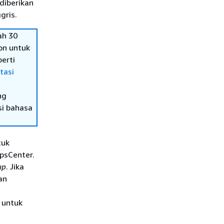
diberikan
gris.
ah 30
on untuk
erti
tasi
ng
si bahasa
tuk
psCenter.
up
. Jika
an
 untuk