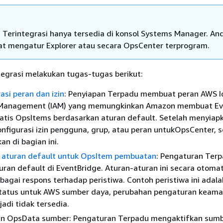
 Terintegrasi hanya tersedia di konsol Systems Manager. An
at mengatur Explorer atau secara OpsCenter terprogram.
tegrasi melakukan tugas-tugas berikut:
si peran dan izin
: Penyiapan Terpadu membuat peran AWS I
 Management (IAM) yang memungkinkan Amazon membuat Ev
atis OpsItems berdasarkan aturan default. Setelah menyiap
figurasi izin pengguna, grup, atau peran untukOpsCenter, s
an di bagian ini.
 aturan default untuk OpsItem pembuatan
: Pengaturan Ter
an default di EventBridge. Aturan-aturan ini secara otomat
agai respons terhadap peristiwa. Contoh peristiwa ini adala
tatus untuk AWS sumber daya, perubahan pengaturan keama
adi tidak tersedia.
n OpsData sumber: Pengaturan Terpadu mengaktifkan sumb