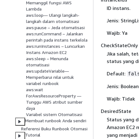
Memanggil fungsi AWS
ID instans.
Lambda
aws:loop— Ulangi langkah-
Jenis: StringLi
langkah dalam otomatisasi
aws:pause – Jeda otomatisasi
Wajib: Ya
aws:runCommand – Jalankan
perintah pada instans terkelola
CheckStateOnly
aws:runInstances – Luncurkan
Instans Amazon EC2
Jika salah, te
aws:sleep – Menunda
status yang d
otomatisasi
aws:updateVariable—
Default:
fal
Memperbarui nilai untuk
variabel runbook
Jenis: Boolean
aws:wait
ForAwsResourceProperty —
Wajib: Tidak
Tunggu AWS atribut sumber
daya
DesiredState
Variabel sistem Otomatisasi
Status yang d
Membuat runbook Anda sendiri
Amazon EC2 
Referensi Buku Runbook Otomasi
yang menjadi
Tutorial