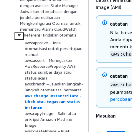
dapat memastik
dengan asosiasi State Manager
Image (AMI).
Jadwalkan otomatisasi dengan
jendela pemeliharaan
Mengkonfigurasi Otomasi untuk
catatan
memantau Alarm CloudWatch
Nilai bata
Referensi tindakan otomatis
Anda dap
aws:approve - Jeda
menentu
otomatisasi untuk persetujuan
aws:cha
manual
aws:assert - Menegaskan
AwsResourceProperty AWS
status sumber daya atau
catatan
status acara
aws:branch – Jalankan langkah-
aws:cha
langkah otomatisasi bersyarat
pelambata
aws:change InstanceState -
percobaan
Ubah atau tegaskan status
instance
aws:copyImage – Salin atau
Masukan
enkripsi Amazon Machine
Image
aws:createImage – Buat