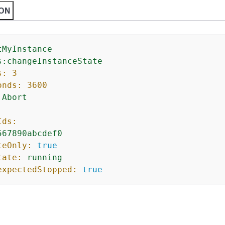
ON
tMyInstance
s:changeInstanceState
s:
3
onds:
3600
Abort
Ids:
567890abcdef0
teOnly:
true
tate:
running
expectedStopped:
true