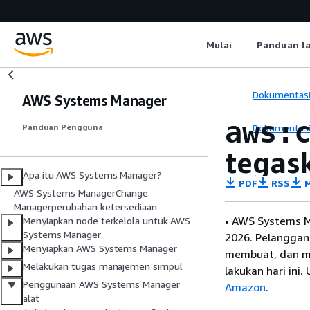
Mulai
Panduan l
Dokumentas
AWS Systems Manager
aws:
Dokumentas
Panduan Pengguna
tegas
Apa itu AWS Systems Manager?
PDF
RSS
M
AWS Systems ManagerChange
Managerperubahan ketersediaan
• AWS Systems M
Menyiapkan node terkelola untuk AWS
Systems Manager
2026. Pelanggan
Menyiapkan AWS Systems Manager
membuat, dan m
Melakukan tugas manajemen simpul
lakukan hari ini
Penggunaan AWS Systems Manager
Amazon
.
alat