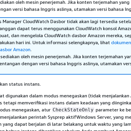
diakan oleh mesin penerjemah. Jika konten terjemahan yang 
gan versi bahasa Inggris aslinya, utamakan versi bahasa Ing
 Manager CloudWatch Dasbor tidak akan lagi tersedia setel
elanggan dapat terus menggunakan CloudWatch konsol Amaz
buat, dan mengelola CloudWatch dasbor Amazon mereka, sep
kukan hari ini. Untuk informasi selengkapnya, lihat
dokumen
asbor Amazon
.
sediakan oleh mesin penerjemah. Jika konten terjemahan ya
tentangan dengan versi bahasa Inggris aslinya, utamakan ver
kan status instans.
pat digunakan dalam modus menegaskan (tidak menjalankan 
 tetapi memverifikasi instans dalam keadaan yang diinginka
odus menegaskan, atur
parameter ke be
CheckStateOnly
t menjalankan perintah Sysprep aktifWindows Server, yang m
n yang dapat berjalan di latar belakang untuk waktu yang la