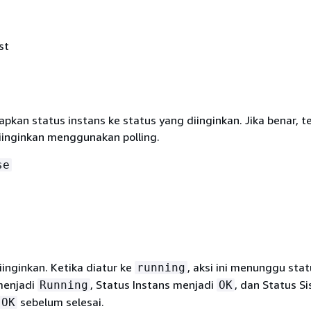
st
tapkan status instans ke status yang diinginkan. Jika benar, 
iinginkan menggunakan polling.
se
iinginkan. Ketika diatur ke
, aksi ini menunggu stat
running
menjadi
, Status Instans menjadi
, dan Status S
Running
OK
sebelum selesai.
OK