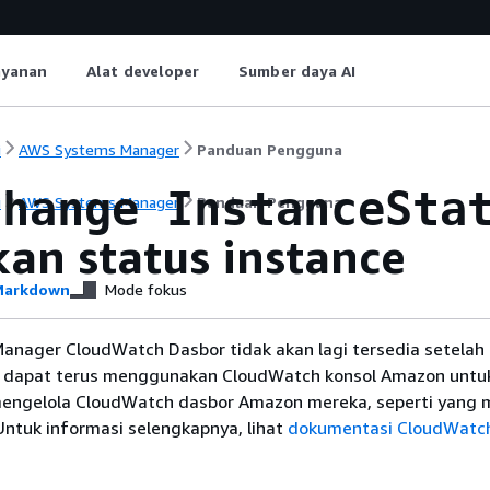
ayanan
Alat developer
Sumber daya AI
i
AWS Systems Manager
Panduan Pengguna
change InstanceSta
i
AWS Systems Manager
Panduan Pengguna
kan status instance
arkdown
Mode fokus
anager CloudWatch Dasbor tidak akan lagi tersedia setelah 3
 dapat terus menggunakan CloudWatch konsol Amazon untuk
engelola CloudWatch dasbor Amazon mereka, seperti yang 
. Untuk informasi selengkapnya, lihat
dokumentasi CloudWatc