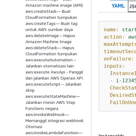
Amazon machine image (AMI)
YAML
JS
aws:createStack— Buat
CloudFormation tumpukan
aws:createTags— Buat tag
name:
star
untuk AWS sumber daya
aws:deleteImage – Hapus
action:
aw
Amazon Machine Image
maxAttempt
aws:deleteStack— Hapus
timeoutSec
CloudFormation tumpukan
onFailure:
aws:executeAutomation –
inputs:
Jalankan otomatisasi lain
aws:execute AwsApi - Panggil
Instance
dan jalankan AWS Operasi API
-
i-1234
aws:executeScript – Jalankan
CheckSta
skrip
DesiredS
aws:executeStateMachine—
FailOnUn
Jalankan mesin AWS Step
Functions negara
aws:invokeWebhook—
Memanggil integrasi webhook
Otomasi
aws:invokeLambdaFunction—
InstanceIds