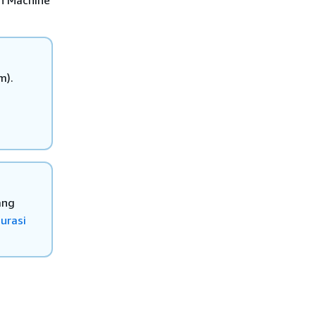
n Machine
m).
ang
urasi