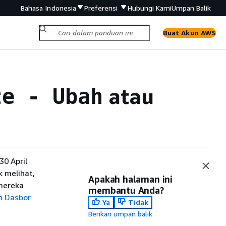
Bahasa Indonesia
Preferensi
Hubungi Kami
Umpan Balik
Buat Akun AWS
atau
te - Ubah
0 April
 melihat,
Apakah halaman ini
mereka
membantu Anda?
h Dasbor
Ya
Tidak
Berikan umpan balik