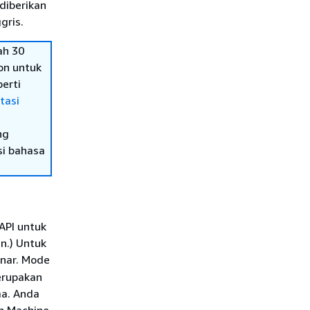
diberikan
gris.
ah 30
on untuk
erti
tasi
ng
si bahasa
API untuk
n.) Untuk
nar. Mode
erupakan
ma. Anda