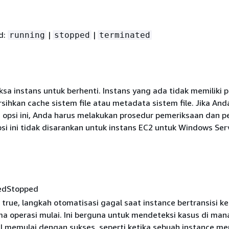
id:
|
|
running
stopped
terminated
aksa instans untuk berhenti. Instans yang ada tidak memiliki 
ihkan cache sistem file atau metadata sistem file. Jika And
psi ini, Anda harus melakukan prosedur pemeriksaan dan p
psi ini tidak disarankan untuk instans EC2 untuk Windows Ser
edStopped
e true, langkah otomatisasi gagal saat instance bertransisi ke
ma operasi mulai. Ini berguna untuk mendeteksi kasus di man
l memulai dengan sukses, seperti ketika sebuah instance mem