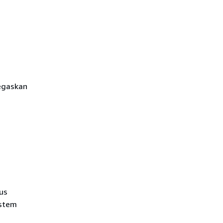
tegaskan
us
istem