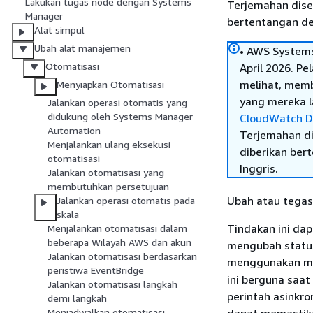
Lakukan tugas node dengan Systems
Terjemahan dise
Manager
bertentangan den
Alat simpul
Ubah alat manajemen
• AWS Systems
Otomatisasi
April 2026. P
melihat, mem
Menyiapkan Otomatisasi
yang mereka la
Jalankan operasi otomatis yang
didukung oleh Systems Manager
CloudWatch D
Automation
Terjemahan di
Menjalankan ulang eksekusi
diberikan ber
otomatisasi
Inggris.
Jalankan otomatisasi yang
membutuhkan persetujuan
Ubah atau tegas
Jalankan operasi otomatis pada
skala
Tindakan ini da
Menjalankan otomatisasi dalam
beberapa Wilayah AWS dan akun
mengubah status
Jalankan otomatisasi berdasarkan
menggunakan m
peristiwa EventBridge
ini berguna saa
Jalankan otomatisasi langkah
perintah asinkro
demi langkah
Menjadwalkan otomatisasi