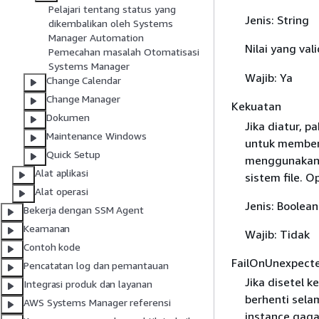
Pelajari tentang status yang
Jenis: String
dikembalikan oleh Systems
Manager Automation
Nilai yang val
Pemecahan masalah Otomatisasi
Systems Manager
Wajib: Ya
Change Calendar
Change Manager
Kekuatan
Dokumen
Jika diatur, p
Maintenance Windows
untuk members
Quick Setup
menggunakan o
Alat aplikasi
sistem file. O
Alat operasi
Jenis: Boolean
Bekerja dengan SSM Agent
Keamanan
Wajib: Tidak
Contoh kode
FailOnUnexpect
Pencatatan log dan pemantauan
Jika disetel k
Integrasi produk dan layanan
berhenti sela
AWS Systems Manager referensi
instance gaga