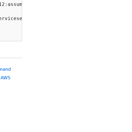
12:assumed-role/Administrator/User_1",

ervicesetting/ssm/automation/customer-script-l
mmand
n AWS