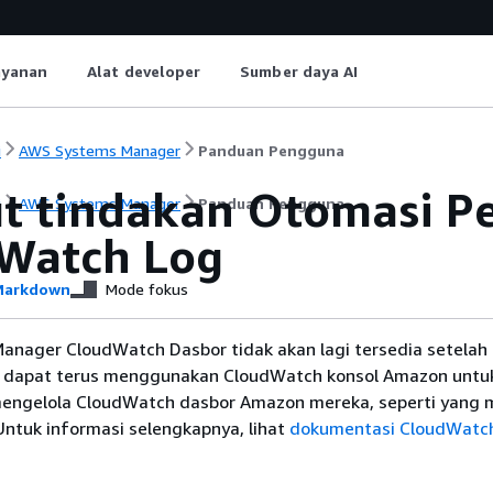
ayanan
Alat developer
Sumber daya AI
i
AWS Systems Manager
Panduan Pengguna
t tindakan Otomasi P
i
AWS Systems Manager
Panduan Pengguna
Watch Log
arkdown
Mode fokus
anager CloudWatch Dasbor tidak akan lagi tersedia setelah 3
 dapat terus menggunakan CloudWatch konsol Amazon untuk
engelola CloudWatch dasbor Amazon mereka, seperti yang 
. Untuk informasi selengkapnya, lihat
dokumentasi CloudWatc