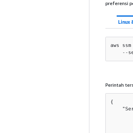
preferensi 
Linux
aws ssm
    --s
Perintah ter
{
    "Se
       
       
       