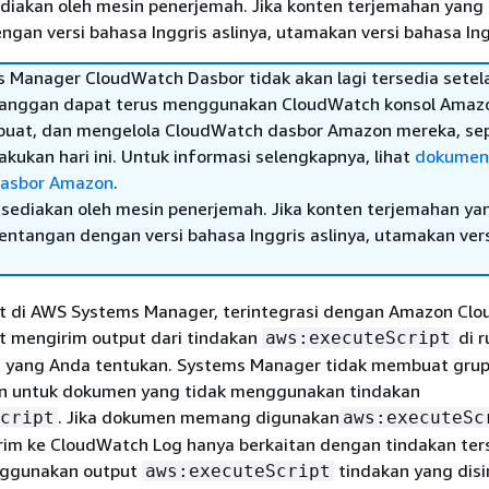
diakan oleh mesin penerjemah. Jika konten terjemahan yang 
gan versi bahasa Inggris aslinya, utamakan versi bahasa Ing
 Manager CloudWatch Dasbor tidak akan lagi tersedia setel
elanggan dapat terus menggunakan CloudWatch konsol Amaz
buat, dan mengelola CloudWatch dasbor Amazon mereka, sep
kukan hari ini. Untuk informasi selengkapnya, lihat
dokumen
asbor Amazon
.
sediakan oleh mesin penerjemah. Jika konten terjemahan ya
tentangan dengan versi bahasa Inggris aslinya, utamakan ver
at di AWS Systems Manager, terintegrasi dengan Amazon Cl
t mengirim output dari tindakan
di 
aws:executeScript
g yang Anda tentukan. Systems Manager tidak membuat grup
pun untuk dokumen yang tidak menggunakan tindakan
. Jika dokumen memang digunakan
cript
aws:executeSc
irim ke CloudWatch Log hanya berkaitan dengan tindakan ter
ggunakan output
tindakan yang dis
aws:executeScript