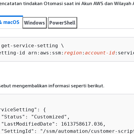
pencatatan tindakan Otomasi saat ini Akun AWS dan Wilayah
 & macOS
Windows
PowerShell
 get-service-setting \

etting-id arn:aws:ssm:
region
:
account-id
:servi
sebut mengembalikan informasi seperti berikut.
rviceSetting": 
{
 "Status": "Customized",

 "LastModifiedDate": 1613758617.036,

 "SettingId": "/ssm/automation/customer-script