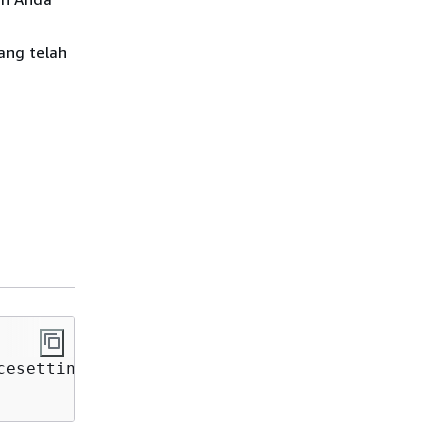
ang telah
cesetting/ssm/automation/customer-script-log-d