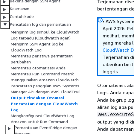
Bekerja dengan SSM Agent
Terjemahan dise
bertentangan den
Keamanan
Contoh kode
• AWS Systems
Pencatatan log dan pemantauan
April 2026. P
Mengirim log simpul ke CloudWatch
melihat, mem
Log terpadu (CloudWatch agen)
yang mereka la
Mengirim SSM Agent log ke
CloudWatch D
CloudWatch Log
Memantau peristiwa permintaan
Terjemahan di
perubahan
diberikan ber
Memantau otomatisasi Anda
Inggris.
Memantau Run Command metrik
menggunakan Amazon CloudWatch
Otomatisasi, al
Pencatatan panggilan AWS Systems
Manager API dengan AWS CloudTrail
Logs. Anda dapa
Output tindakan Otomasi
Anda ke grup lo
Pencatatan dengan CloudWatch
aliran log apa 
Log
aws:executeS
Mengkonfigurasi CloudWatch Log
output yang dik
Amazon untuk Run Command
Pemantauan EventBridge dengan
Anda dapat men
Amazon