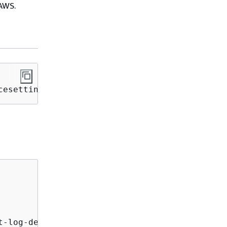
 AWS.
cesetting/ssm/automation/customer-script-log-
-log-destination",
