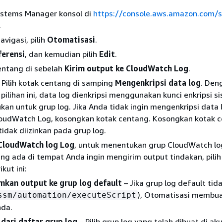
stems Manager konsol di
https://console.aws.amazon.com/
.
avigasi, pilih
Otomatisasi
.
ferensi
, dan kemudian pilih
Edit
.
centang di sebelah
Kirim output ke CloudWatch Log
.
 Pilih kotak centang di samping
Mengenkripsi data log
. Den
pilihan ini, data log dienkripsi menggunakan kunci enkripsi si
kan untuk grup log. Jika Anda tidak ingin mengenkripsi data 
CloudWatch Log, kosongkan kotak centang. Kosongkan kotak 
 tidak diizinkan pada grup log.
CloudWatch log Log
, untuk menentukan grup CloudWatch lo
g ada di tempat Anda ingin mengirim output tindakan, pilih
ikut ini:
mkan output ke grup log default
– Jika grup log default tid
), Otomatisasi membu
ssm/automation/executeScript
nda.
dari daftar grup log
– Pilih grup log yang telah dibuat di a