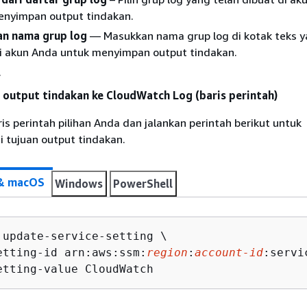
enyimpan output tindakan.
n nama grup log
— Masukkan nama grup log di kotak teks y
i akun Anda untuk menyimpan output tindakan.
.
output tindakan ke CloudWatch Log (baris perintah)
ris perintah pilihan Anda dan jalankan perintah berikut untuk
 tujuan output tindakan.
 & macOS
Windows
PowerShell
 update-service-setting \

etting-id arn:aws:ssm:
region
:
account-id
:servi
etting-value CloudWatch