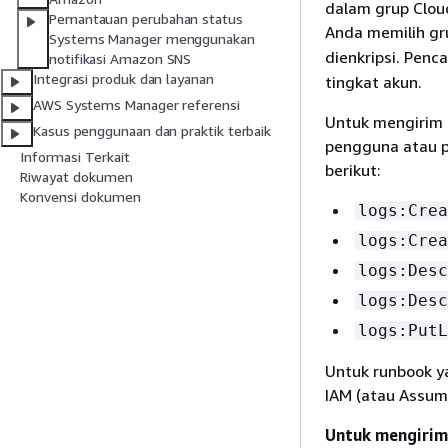
dalam grup Clou
Pemantauan perubahan status
Anda memilih gru
Systems Manager menggunakan
dienkripsi. Penc
notifikasi Amazon SNS
Integrasi produk dan layanan
tingkat akun.
AWS Systems Manager referensi
Untuk mengirim 
Kasus penggunaan dan praktik terbaik
pengguna atau pe
Informasi Terkait
berikut:
Riwayat dokumen
Konvensi dokumen
logs:Crea
logs:Crea
logs:Desc
logs:Desc
logs:PutL
Untuk runbook ya
IAM (atau Assum
Untuk mengirim