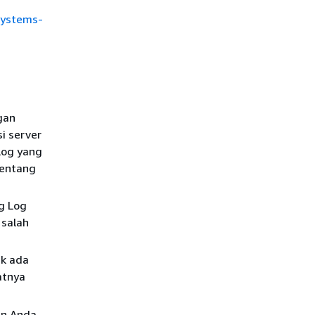
systems-
gan
si server
log yang
centang
g Log
 salah
ak ada
atnya
kun Anda