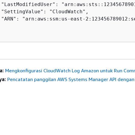
 "LastModifiedUser": "arn:aws:sts::1234567890
 "SettingValue": "CloudWatch",

 "ARN": "arn:aws:ssm:us-east-2:123456789012:s
a:
Mengkonfigurasi CloudWatch Log Amazon untuk Run Co
ya:
Pencatatan panggilan AWS Systems Manager API denga