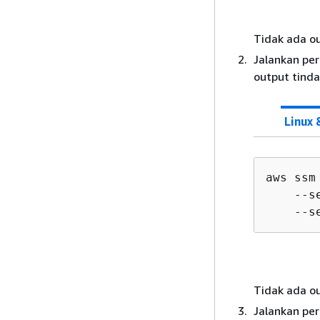
Tidak ada ou
Jalankan per
output tinda
Linux
aws ssm
    --s
    --s
Tidak ada ou
Jalankan per