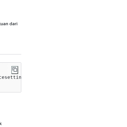
juan dari
cesetting/ssm/automation/customer-script-log-g
k