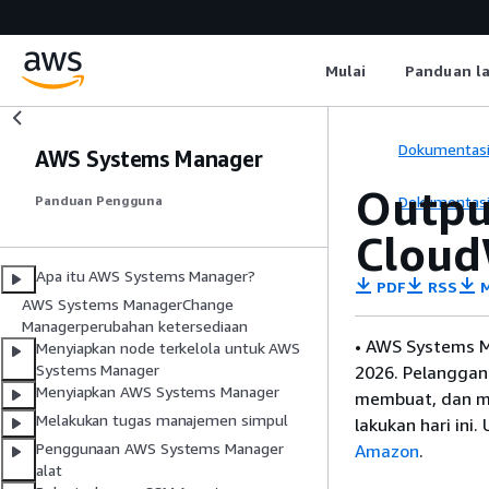
Mulai
Panduan l
Dokumentas
AWS Systems Manager
Outpu
Dokumentas
Panduan Pengguna
Cloud
Apa itu AWS Systems Manager?
PDF
RSS
M
AWS Systems ManagerChange
Managerperubahan ketersediaan
• AWS Systems M
Menyiapkan node terkelola untuk AWS
Systems Manager
2026. Pelanggan
Menyiapkan AWS Systems Manager
membuat, dan m
Melakukan tugas manajemen simpul
lakukan hari ini
Penggunaan AWS Systems Manager
Amazon
.
alat