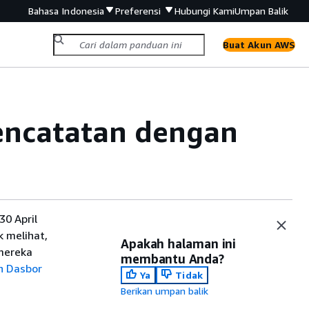
Bahasa Indonesia
Preferensi
Hubungi Kami
Umpan Balik
Buat Akun AWS
encatatan dengan
0 April
 melihat,
Apakah halaman ini
mereka
membantu Anda?
h Dasbor
Ya
Tidak
Berikan umpan balik