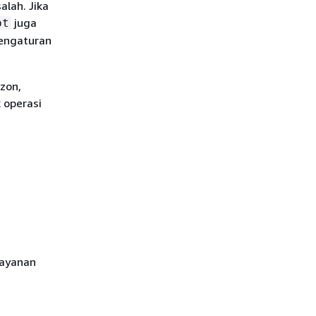
lah. Jika
juga
pt
engaturan
zon,
 operasi
layanan