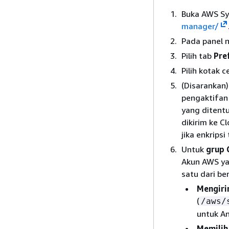
Buka AWS Sy
manager/
Pada panel n
Pilih tab
Pre
Pilih kotak 
(Disarankan)
pengaktifan 
yang ditentu
dikirim ke 
jika enkripsi
Untuk
grup 
Akun AWS yan
satu dari ber
Mengiri
(
/aws/
untuk A
Memilih 