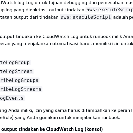
dWatch log Log untuk tujuan debugging dan pemecahan masa
p log yang dienkripsi, output tindakan
aws:executeScri
atatan output dari tindakan
adalah p
aws:executeScript
output tindakan ke CloudWatch Log untuk runbook milik Ama
ran yang menjalankan otomatisasi harus memiliki izin untuk
teLogGroup
teLogStream
ribeLogGroups
ribeLogStreams
ogEvents
ng Anda miliki, izin yang sama harus ditambahkan ke peran 
eRole) yang Anda gunakan untuk menjalankan runbook.
 output tindakan ke CloudWatch Log (konsol)