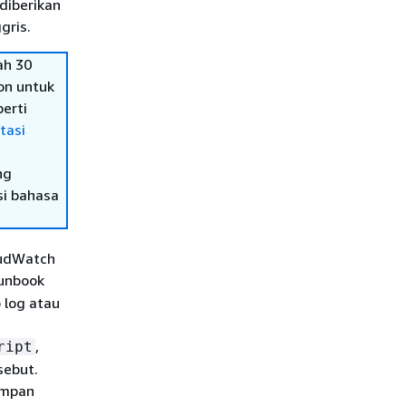
diberikan
gris.
ah 30
on untuk
erti
tasi
ng
si bahasa
oudWatch
runbook
 log atau
,
ript
sebut.
impan