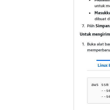
untuk m
Masukka
dibuat d
Pilih
Simpan
Untuk mengirim 
Buka alat ba
memperbarui
Linux
aws ssm
    --s
    --s