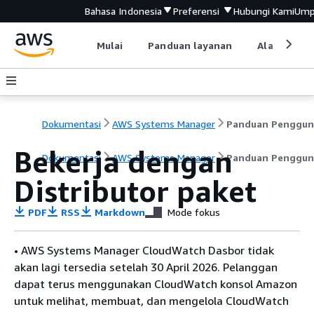
Bahasa Indonesia
Preferensi
Hubungi Kami
Ump
Mulai
Panduan layanan
Alat devel
Dokumentasi
AWS Systems Manager
Panduan Penggun
Bekerja dengan
Dokumentasi
AWS Systems Manager
Panduan Penggun
Distributor paket
PDF
RSS
Markdown
Mode fokus
• AWS Systems Manager CloudWatch Dasbor tidak
akan lagi tersedia setelah 30 April 2026. Pelanggan
dapat terus menggunakan CloudWatch konsol Amazon
untuk melihat, membuat, dan mengelola CloudWatch