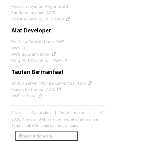
Memilih layanan AI generatif
Panduan layanan AWS
Tutorial AWS CLI di GitHub
Alat Developer
Pustaka Contoh Kode AWS
AWS CLI
AWS Builder Center
Blog Alat Developer AWS
Tautan Bermanfaat
Unduh server MCP Dokumentasi AWS
Masuk ke Konsol AWS
AWS re:Post
Privasi
Syarat situs
Preferensi cookie
©
2026, Amazon Web Services, Inc. atau afiliasinya.
Semua hak dilindungi undang-undang.
Bahasa Indonesia