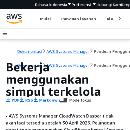
Bahasa Indonesia
Preferensi
Hubungi Kami
Ump
Mulai
Panduan layanan
Alat devel
Dokumentasi
AWS Systems Manager
Panduan Penggun
Bekerja
Dokumentasi
AWS Systems Manager
Panduan Penggun
menggunakan
simpul terkelola
PDF
RSS
Markdown
Mode fokus
• AWS Systems Manager CloudWatch Dasbor tidak
akan lagi tersedia setelah 30 April 2026. Pelanggan
dapat terus menggunakan CloudWatch konsol Amazon