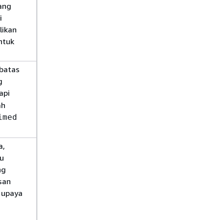
ang
i
likan
ntuk
 batas
g
api
ah
imed
a,
tu
ng
san
 upaya