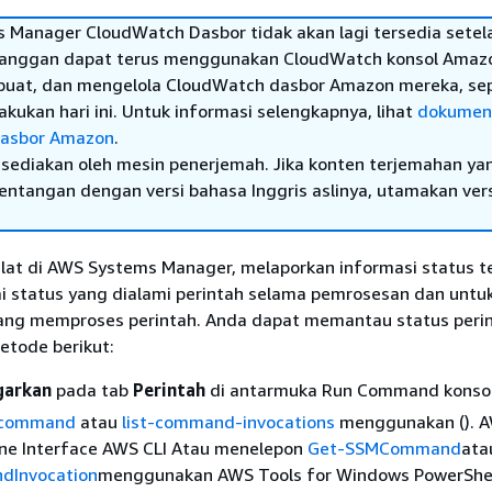
 Manager CloudWatch Dasbor tidak akan lagi tersedia setel
elanggan dapat terus menggunakan CloudWatch konsol Amaz
buat, dan mengelola CloudWatch dasbor Amazon mereka, sep
kukan hari ini. Untuk informasi selengkapnya, lihat
dokumen
asbor Amazon
.
sediakan oleh mesin penerjemah. Jika konten terjemahan ya
tentangan dengan versi bahasa Inggris aslinya, utamakan ver
at di AWS Systems Manager, melaporkan informasi status te
i status yang dialami perintah selama pemrosesan dan untuk
yang memproses perintah. Anda dapat memantau status peri
tode berikut:
garkan
pada tab
Perintah
di antarmuka Run Command konsol
t-command
atau
list-command-invocations
menggunakan (). 
e Interface AWS CLI Atau menelepon
Get-SSMCommand
at
Invocation
menggunakan AWS Tools for Windows PowerShel