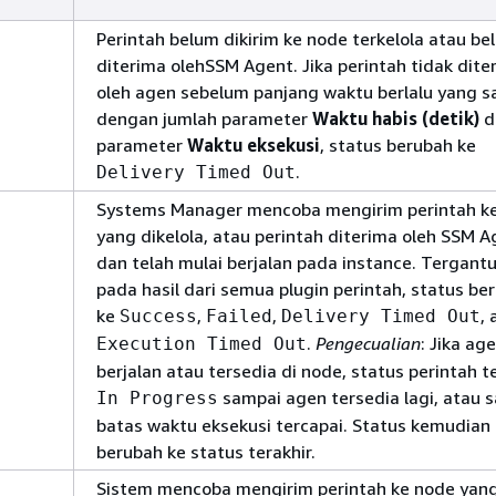
Perintah belum dikirim ke node terkelola atau be
diterima olehSSM Agent. Jika perintah tidak dite
oleh agen sebelum panjang waktu berlalu yang 
dengan jumlah parameter
Waktu habis (detik)
d
parameter
Waktu eksekusi
, status berubah ke
.
Delivery Timed Out
Systems Manager mencoba mengirim perintah k
yang dikelola, atau perintah diterima oleh SSM A
dan telah mulai berjalan pada instance. Tergant
pada hasil dari semua plugin perintah, status be
ke
,
,
, 
Success
Failed
Delivery Timed Out
.
Pengecualian
: Jika ag
Execution Timed Out
berjalan atau tersedia di node, status perintah t
sampai agen tersedia lagi, atau 
In Progress
batas waktu eksekusi tercapai. Status kemudian
berubah ke status terakhir.
Sistem mencoba mengirim perintah ke node yan