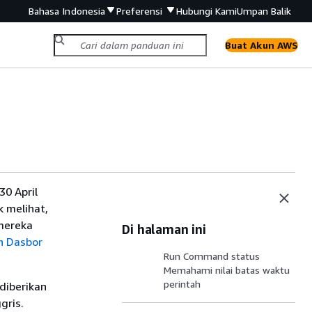
Bahasa Indonesia
Preferensi
Hubungi Kami
Umpan Balik
Buat Akun AWS
0 April
 melihat,
mereka
Di halaman ini
h Dasbor
Run Command status
Memahami nilai batas waktu
perintah
diberikan
gris.