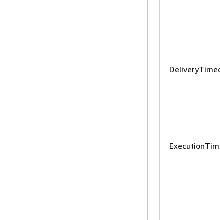
DeliveryTime
ExecutionTi