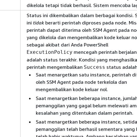
dikelola tetapi tidak berhasil. Sistem mencoba lag
Status ini dikembalikan dalam berbagai kondisi. 
ini
tidak
berarti perintah diproses pada node. Mis
perintah dapat diterima oleh SSM Agent pada n
yang dikelola dan mengembalikan kode keluar no
sebagai akibat dari Anda PowerShell
mencegah perintah berjalan.
ExecutionPolicy
adalah status terakhir. Kondisi yang menghasilk
perintah mengembalikan
status adalah
Success
Saat menargetkan satu instance, perintah d
oleh SSM Agent pada node terkelola dan
mengembalikan kode keluar nol.
Saat menargetkan beberapa instance, jumla
pemanggilan yang gagal belum melewati a
kesalahan yang ditentukan dalam perintah.
Saat menargetkan beberapa instance, setid
pemanggilan telah berhasil sementara yang l
telah habis waktunya. Ambang kesalahan ya