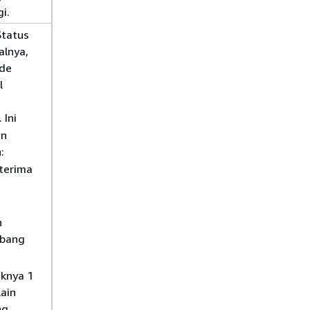
i.
Status
alnya,
ode
l
 Ini
an
:
iterima
h
mbang
aknya 1
ain
ng