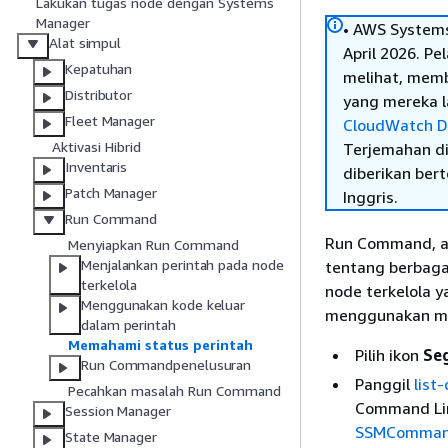
Lakukan tugas node dengan Systems
Manager
• AWS Systems
Alat simpul
April 2026. P
Kepatuhan
melihat, mem
Distributor
yang mereka la
Fleet Manager
CloudWatch D
Aktivasi Hibrid
Terjemahan di
Inventaris
diberikan ber
Patch Manager
Inggris.
Run Command
Run Command, al
Menyiapkan Run Command
Menjalankan perintah pada node
tentang berbaga
terkelola
node terkelola 
Menggunakan kode keluar
menggunakan me
dalam perintah
Memahami status perintah
Pilih ikon
Se
Run Commandpenelusuran
Panggil
lis
Pecahkan masalah Run Command
Command Lin
Session Manager
SSMCommand
State Manager