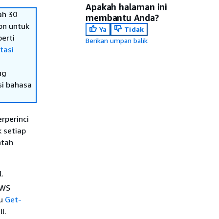
Apakah halaman ini
ah 30
membantu Anda?
on untuk
Ya
Tidak
erti
Berikan umpan balik
tasi
ng
si bahasa
rperinci
 setiap
ntah
.
AWS
au
Get-
l.