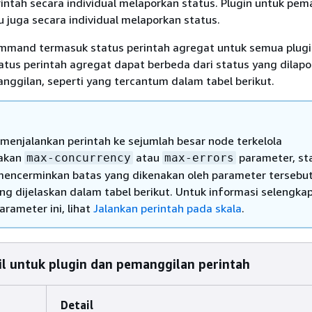
intah secara individual melaporkan status. Plugin untuk pem
u juga secara individual melaporkan status.
ommand termasuk status perintah agregat untuk semua plug
tus perintah agregat dapat berbeda dari status yang dilapo
nggilan, seperti yang tercantum dalam tabel berikut.
 menjalankan perintah ke sejumlah besar node terkelola
akan
atau
parameter, st
max-concurrency
max-errors
mencerminkan batas yang dikenakan oleh parameter tersebut
ang dijelaskan dalam tabel berikut. Untuk informasi selengka
arameter ini, lihat
Jalankan perintah pada skala
.
il untuk plugin dan pemanggilan perintah
Detail