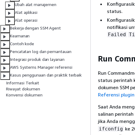
Konfigurasi
Ubah alat manajemen
status.
Alat aplikasi
Konfigurasi
Alat operasi
notifikasi u
Bekerja dengan SSM Agent
Failed
Ti
Keamanan
Contoh kode
Pencatatan log dan pemantauan
Run Comm
Integrasi produk dan layanan
AWS Systems Manager referensi
Run Commandmela
Kasus penggunaan dan praktik terbaik
status perintah 
Informasi Terkait
dokumen SSM per
Riwayat dokumen
Referensi plugi
Konvensi dokumen
Saat Anda mengi
salinan perinta
jika Anda meng
ke 2
ifconfig