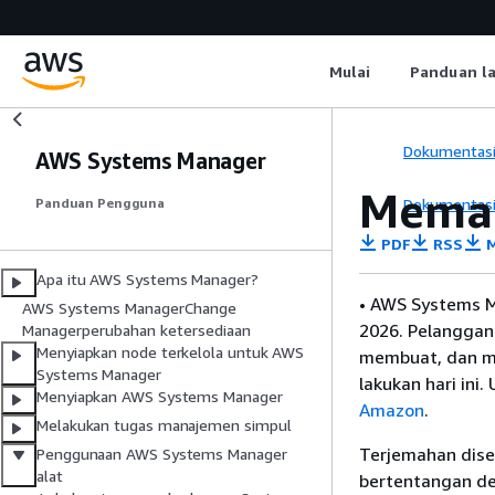
Mulai
Panduan l
Dokumentas
AWS Systems Manager
Memah
Dokumentas
Panduan Pengguna
PDF
RSS
M
Apa itu AWS Systems Manager?
• AWS Systems M
AWS Systems ManagerChange
2026. Pelanggan
Managerperubahan ketersediaan
Menyiapkan node terkelola untuk AWS
membuat, dan m
Systems Manager
lakukan hari ini
Menyiapkan AWS Systems Manager
Amazon
.
Melakukan tugas manajemen simpul
Terjemahan dise
Penggunaan AWS Systems Manager
alat
bertentangan den