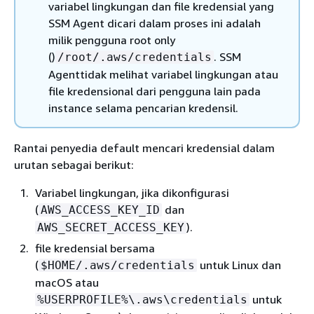
variabel lingkungan dan file kredensial yang
SSM Agent dicari dalam proses ini adalah
milik pengguna root only
()
. SSM
/root/.aws/credentials
Agenttidak melihat variabel lingkungan atau
file kredensional dari pengguna lain pada
instance selama pencarian kredensil.
Rantai penyedia default mencari kredensial dalam
urutan sebagai berikut:
Variabel lingkungan, jika dikonfigurasi
(
dan
AWS_ACCESS_KEY_ID
).
AWS_SECRET_ACCESS_KEY
file kredensial bersama
(
untuk Linux dan
$HOME/.aws/credentials
macOS atau
untuk
%USERPROFILE%\.aws\credentials