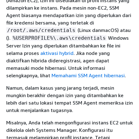
(Amazon EC2), izin ini disediakan di profil instans yang
dilampirkan ke instans. Pada mesin non-EC2, SSM
Agent biasanya mendapatkan izin yang diperlukan dari
file kredensi bersama, yang terletak di
(Linux danmacOS) atau
/root/.aws/credentials
().
Windows
%USERPROFILE%\.aws\credentials
Server Izin yang diperlukan ditambahkan ke file ini
selama proses
aktivasi hybrid
. Jika node yang
diaktifkan hibrida dideregistrasi, agen dapat
memasuki mode hibernasi. Untuk informasi
selengkapnya, lihat
Memahami SSM Agent hibernasi
.
Namun, dalam kasus yang jarang terjadi, mesin
mungkin berakhir dengan izin yang ditambahkan ke
lebih dari satu lokasi tempat SSM Agent memeriksa izin
untuk menjalankan tugasnya.
Misalnya, Anda telah mengonfigurasi instans EC2 untuk
dikelola oleh Systems Manager. Konfigurasi itu
termasuk melampirkan profil instance. Tetapi