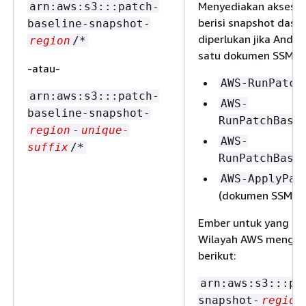
Menyediakan akses k
arn:aws:s3:::patch-
berisi snapshot dasar 
baseline-snapshot-
diperlukan jika Anda
region
/*
satu dokumen SSM C
-atau-
AWS-RunPatch
arn:aws:s3:::patch-
AWS-
baseline-snapshot-
RunPatchBase
region
-
unique-
AWS-
suffix
/*
RunPatchBase
AWS-ApplyPat
(dokumen SSM wa
Ember untuk yang pa
Wilayah AWS menggu
berikut:
arn:aws:s3:::pa
snapshot-
region