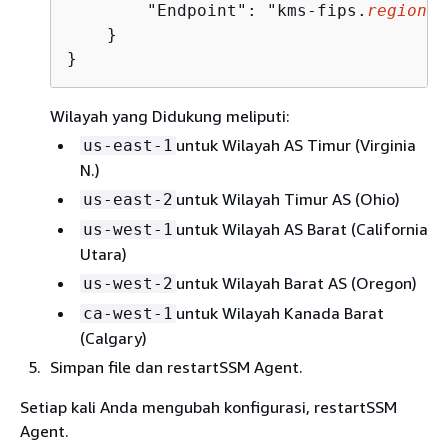
        "Endpoint": "kms-fips.
region
.a
    }

}
Wilayah yang Didukung meliputi:
untuk Wilayah AS Timur (Virginia
us-east-1
N.)
untuk Wilayah Timur AS (Ohio)
us-east-2
untuk Wilayah AS Barat (California
us-west-1
Utara)
untuk Wilayah Barat AS (Oregon)
us-west-2
untuk Wilayah Kanada Barat
ca-west-1
(Calgary)
Simpan file dan restartSSM Agent.
Setiap kali Anda mengubah konfigurasi, restartSSM
Agent.