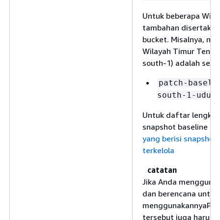
Untuk beberapa Wilay
tambahan disertaka
bucket. Misalnya, na
Wilayah Timur Tengah
south-1) adalah sebag
patch-baseli
south-1-uduv
Untuk daftar lengka
snapshot baseline pat
yang berisi snapshot
terkelola
catatan
Jika Anda menggunaka
dan berencana untuk
menggunakannyaPatch
tersebut juga harus 