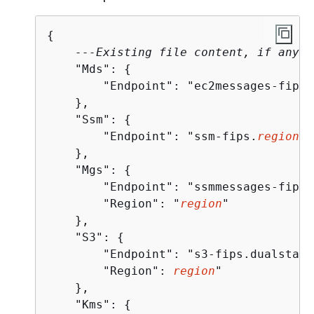
{
---Existing file content, if any--
    "Mds": 
{
        "Endpoint": "ec2messages-fips.
    },

    "Ssm": 
{
        "Endpoint": "ssm-fips.
region
.a
    },

    "Mgs": 
{
        "Endpoint": "ssmmessages-fips.
        "Region": "
region
"

    },

    "S3": 
{
        "Endpoint": "s3-fips.dualstack
        "Region": 
region
"

    },

    "Kms": 
{