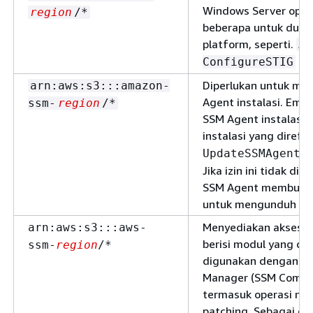
Windows Server oper
region
/*
beberapa untuk dukun
platform, seperti.
AW
ConfigureSTIG
Diperlukan untuk me
arn:aws:s3:::amazon-
Agent instalasi. Ember
ssm-
region
/*
SSM Agent instalasi,
instalasi yang direfe
do
UpdateSSMAgent
Jika izin ini tidak di
SSM Agent membuat 
untuk mengunduh pe
Menyediakan akses k
arn:aws:s3:::aws-
berisi modul yang di
ssm-
region
/*
digunakan dengan d
Manager (SSM Comma
termasuk operasi no
patching. Sebagai co