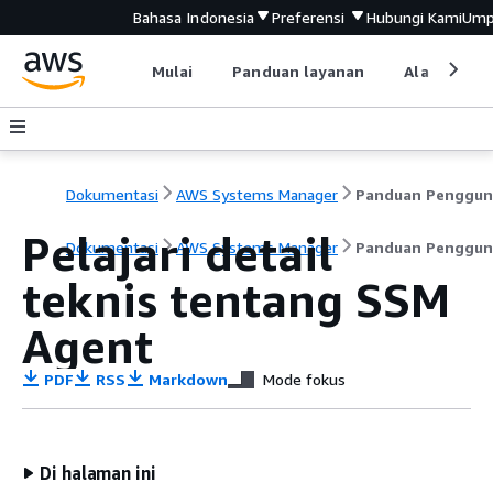
Bahasa Indonesia
Preferensi
Hubungi Kami
Ump
Mulai
Panduan layanan
Alat devel
Dokumentasi
AWS Systems Manager
Panduan Penggun
Pelajari detail
Dokumentasi
AWS Systems Manager
Panduan Penggun
teknis tentang SSM
Agent
PDF
RSS
Markdown
Mode fokus
Di halaman ini