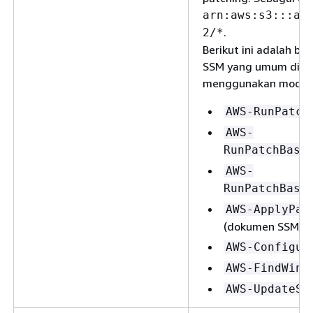
arn:aws:s3:::aw
.
2/*
Berikut ini adalah b
SSM yang umum digu
menggunakan modul da
AWS-RunPatch
AWS-
RunPatchBase
AWS-
RunPatchBase
AWS-ApplyPat
(dokumen SSM wa
AWS-Configur
AWS-FindWind
AWS-UpdateSS