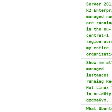
Server 201
R2 Enterpr
managed no
are runnin
in the eu-
central-1
region acr
my entire
organizati
Show me al
managed
instances
running Re
Hat Linux 
in ou-d6ty
gxdma6vm.
What Ubunt