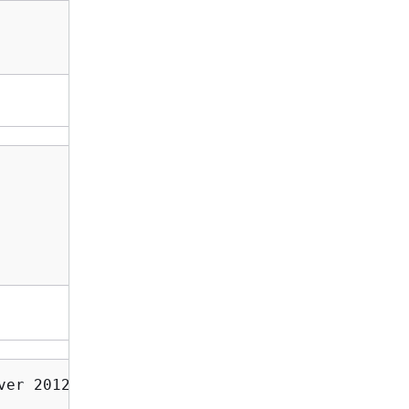
                    
ver 2012 R2 Enterprise
