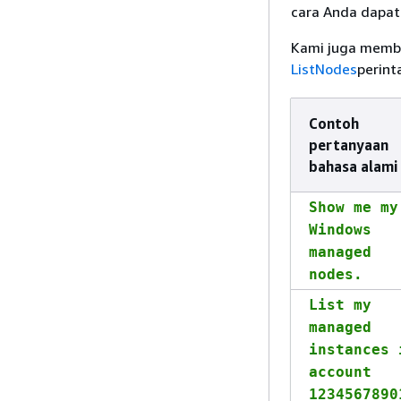
cara Anda dapat
Kami juga membe
ListNodes
perint
Contoh
pertanyaan
bahasa alami
Show me my
Windows
managed
nodes.
List my
managed
instances 
account
1234567890