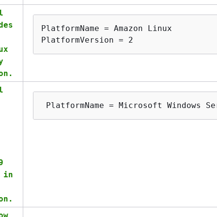
l
des
PlatformName = Amazon Linux

PlatformVersion = 2
ux
y
on.
l
 PlatformName = Microsoft Windows Se
9
 in
on.
ow