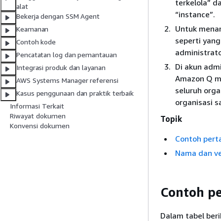
terkelola” d
alat
“instance”.
Bekerja dengan SSM Agent
Untuk menan
Keamanan
seperti yang
Contoh kode
administrato
Pencatatan log dan pemantauan
Di akun admi
Integrasi produk dan layanan
Amazon Q m
AWS Systems Manager referensi
seluruh orga
Kasus penggunaan dan praktik terbaik
organisasi s
Informasi Terkait
Riwayat dokumen
Topik
Konvensi dokumen
Contoh pert
Nama dan ve
Contoh p
Dalam tabel ber