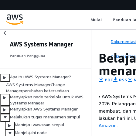
Mulai
Panduan l
Dokumentas
AWS Systems Manager
Belaj
Dokumentas
Panduan Pengguna
menan
Apa itu AWS Systems Manager?
PDF
RSS
M
AWS Systems ManagerChange
Managerperubahan ketersediaan
• AWS Systems M
Menyiapkan node terkelola untuk AWS
Systems Manager
2026. Pelanggan
Menyiapkan AWS Systems Manager
membuat, dan m
Melakukan tugas manajemen simpul
lakukan hari ini
Meninjau wawasan simpul
Amazon
.
Menjelajahi node