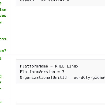
2
ise
des
g
oss
on?
l
PlatformName = RHEL Linux

PlatformVersion = 7

d
OrganizationalUnitId = ou-d6ty-gxdma
7
-
u