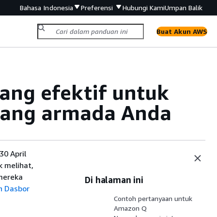
Bahasa Indonesia
Preferensi
Hubungi Kami
Umpan Balik
Buat Akun AWS
ang efektif untuk
ang armada Anda
0 April
 melihat,
mereka
Di halaman ini
h Dasbor
Contoh pertanyaan untuk
Amazon Q