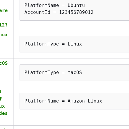
PlatformName = Ubuntu

are
AccountId = 123456789012
12?
nux
PlatformType = Linux
cOS
PlatformType = macOS
l
f
PlatformName = Amazon Linux
ux
des