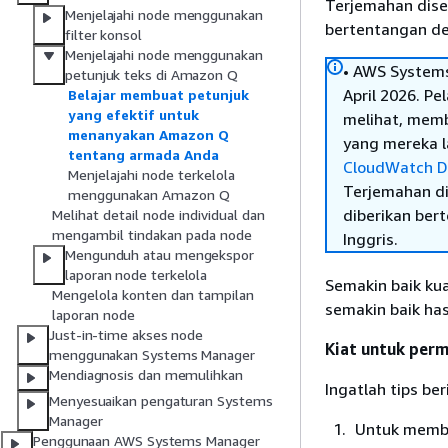
Terjemahan dise
Menjelajahi node menggunakan
bertentangan den
filter konsol
Menjelajahi node menggunakan
• AWS Systems
petunjuk teks di Amazon Q
April 2026. P
Belajar membuat petunjuk
yang efektif untuk
melihat, mem
menanyakan Amazon Q
yang mereka la
tentang armada Anda
CloudWatch D
Menjelajahi node terkelola
Terjemahan di
menggunakan Amazon Q
diberikan ber
Melihat detail node individual dan
mengambil tindakan pada node
Inggris.
Mengunduh atau mengekspor
laporan node terkelola
Semakin baik ku
Mengelola konten dan tampilan
semakin baik has
laporan node
Just-in-time akses node
Kiat untuk perm
menggunakan Systems Manager
Mendiagnosis dan memulihkan
Ingatlah tips b
Menyesuaikan pengaturan Systems
Manager
Untuk memba
Penggunaan AWS Systems Manager