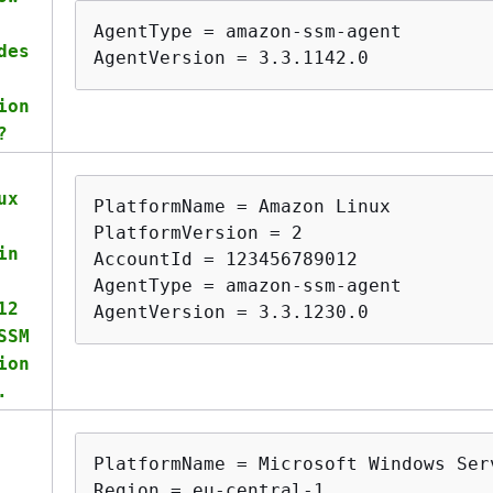
AgentType = amazon-ssm-agent

des
AgentVersion = 3.3.1142.0           
ion
?
ux
PlatformName = Amazon Linux

PlatformVersion = 2

in
AccountId = 123456789012

AgentType = amazon-ssm-agent

12
AgentVersion = 3.3.1230.0
SSM
ion
.
PlatformName = Microsoft Windows Ser
Region = eu-central-1