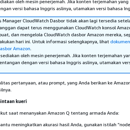
diakan oleh mesin penerjemah. Jika konten terjemahan yang 
gan versi bahasa Inggris aslinya, utamakan versi bahasa Ing
 Manager CloudWatch Dasbor tidak akan lagi tersedia setel
elanggan dapat terus menggunakan CloudWatch konsol Amaz
buat, dan mengelola CloudWatch dasbor Amazon mereka, sep
kukan hari ini. Untuk informasi selengkapnya, lihat
dokumen
asbor Amazon
.
sediakan oleh mesin penerjemah. Jika konten terjemahan ya
tentangan dengan versi bahasa Inggris aslinya, utamakan ver
alitas pertanyaan, atau prompt, yang Anda berikan ke Amazo
ilnya.
intaan kueri
erikut saat menanyakan Amazon Q tentang armada Anda:
ntu meningkatkan akurasi hasil Anda, gunakan istilah “nod