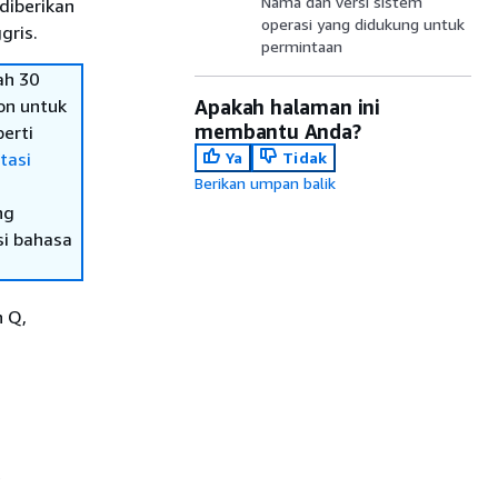
Nama dan versi sistem
diberikan
operasi yang didukung untuk
gris.
permintaan
ah 30
on untuk
Apakah halaman ini
membantu Anda?
erti
tasi
Ya
Tidak
Berikan umpan balik
ng
si bahasa
n Q,
e