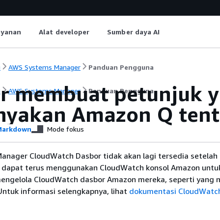
ayanan
Alat developer
Sumber daya AI
i
AWS Systems Manager
Panduan Pengguna
ar membuat petunjuk y
i
AWS Systems Manager
Panduan Pengguna
yakan Amazon Q tent
arkdown
Mode fokus
anager CloudWatch Dasbor tidak akan lagi tersedia setelah 3
 dapat terus menggunakan CloudWatch konsol Amazon untuk
engelola CloudWatch dasbor Amazon mereka, seperti yang 
. Untuk informasi selengkapnya, lihat
dokumentasi CloudWatc