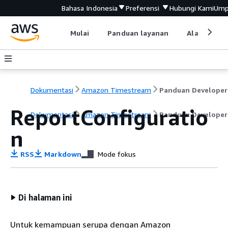
Bahasa Indonesia
Preferensi
Hubungi Kami
Ump
Mulai
Panduan layanan
Alat devel
Dokumentasi
Amazon Timestream
Panduan Developer
ReportConfiguratio
Dokumentasi
Amazon Timestream
Panduan Developer
n
RSS
Markdown
Mode fokus
Di halaman ini
Untuk kemampuan serupa dengan Amazon