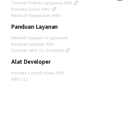
Tutorial Praktik Langsung AWS
Pustaka Solusi AWS
Panduan Keputusan AWS
Panduan Layanan
Memilih layanan AI generatif
Panduan layanan AWS
Tutorial AWS CLI di GitHub
Alat Developer
Pustaka Contoh Kode AWS
AWS CLI
AWS Builder Center
Blog Alat Developer AWS
Tautan Bermanfaat
Unduh server MCP Dokumentasi AWS
Masuk ke Konsol AWS
AWS re:Post