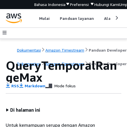
Bahasa Indonesia
Preferensi
Hubungi Kami
Ump
Mulai
Panduan layanan
Alat devel
Dokumentasi
Amazon Timestream
Panduan Developer
QueryTemporalRan
Dokumentasi
Amazon Timestream
Panduan Developer
geMax
RSS
Markdown
Mode fokus
Di halaman ini
Untuk kemampuan serupa dengan Amazon