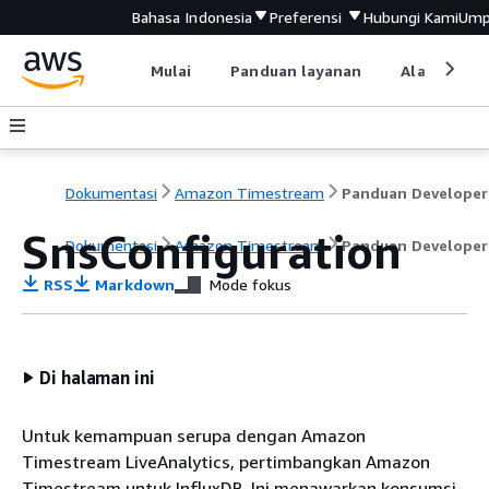
Bahasa Indonesia
Preferensi
Hubungi Kami
Ump
Mulai
Panduan layanan
Alat devel
Dokumentasi
Amazon Timestream
Panduan Developer
SnsConfiguration
Dokumentasi
Amazon Timestream
Panduan Developer
RSS
Markdown
Mode fokus
Di halaman ini
Untuk kemampuan serupa dengan Amazon
Timestream LiveAnalytics, pertimbangkan Amazon
Timestream untuk InfluxDB. Ini menawarkan konsumsi