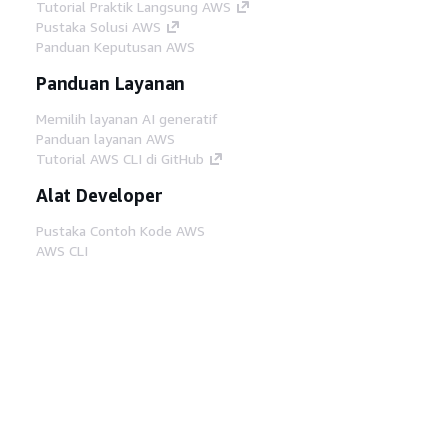
Tutorial Praktik Langsung AWS
Pustaka Solusi AWS
Panduan Keputusan AWS
Panduan Layanan
Memilih layanan AI generatif
Panduan layanan AWS
Tutorial AWS CLI di GitHub
Alat Developer
Pustaka Contoh Kode AWS
AWS CLI
AWS Builder Center
Blog Alat Developer AWS
Tautan Bermanfaat
Unduh server MCP Dokumentasi AWS
Masuk ke Konsol AWS
AWS re:Post