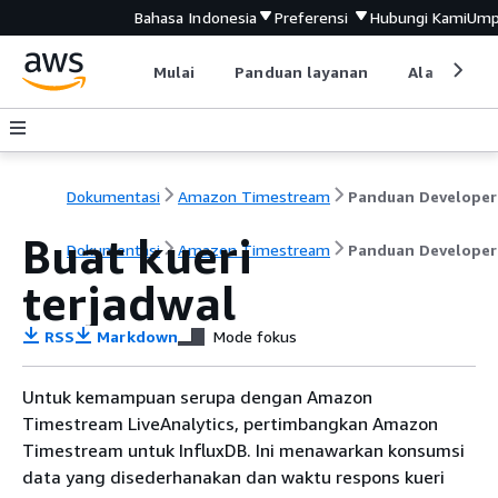
Bahasa Indonesia
Preferensi
Hubungi Kami
Ump
Mulai
Panduan layanan
Alat devel
Dokumentasi
Amazon Timestream
Panduan Developer
Buat kueri
Dokumentasi
Amazon Timestream
Panduan Developer
terjadwal
RSS
Markdown
Mode fokus
Untuk kemampuan serupa dengan Amazon
Timestream LiveAnalytics, pertimbangkan Amazon
Timestream untuk InfluxDB. Ini menawarkan konsumsi
data yang disederhanakan dan waktu respons kueri