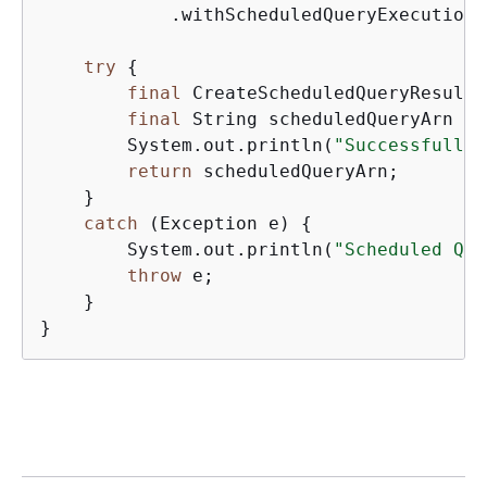
            .withScheduledQueryExecutionR
try
{
final
 CreateScheduledQueryResult 
final
 String scheduledQueryArn = 
        System.out.println(
"Successfully 
return
 scheduledQueryArn;

    }

catch
 (Exception e) 
{
        System.out.println(
"Scheduled Que
throw
 e;

    }

}