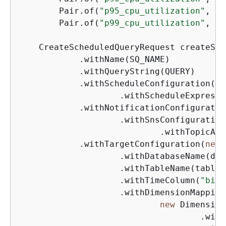
        Pair.of(
"p95_cpu_utilization"
, DO
        Pair.of(
"p99_cpu_utilization"
, DO
    CreateScheduledQueryRequest createSch
            .withName(SQ_NAME)

            .withQueryString(QUERY)

            .withScheduleConfiguration(
ne
                    .withScheduleExpressi
            .withNotificationConfiguratio
                    .withSnsConfiguration
                            .withTopicArn
            .withTargetConfiguration(
new
 
                    .withDatabaseName(dat
                    .withTableName(table_
                    .withTimeColumn(
"binn
                    .withDimensionMapping
new
 Dimension
                                    .with