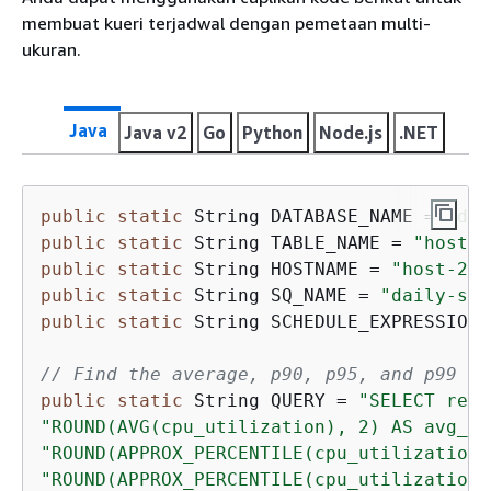
membuat kueri terjadwal dengan pemetaan multi-
ukuran.
Java
Java v2
Go
Python
Node.js
.NET
public
static
 String DATABASE_NAME = 
"dev
public
static
 String TABLE_NAME = 
"host_m
public
static
 String HOSTNAME = 
"host-24G
public
static
 String SQ_NAME = 
"daily-sam
public
static
 String SCHEDULE_EXPRESSION 
// Find the average, p90, p95, and p99 CP
public
static
 String QUERY = 
"SELECT regi
"ROUND(AVG(cpu_utilization), 2) AS avg_cp
"ROUND(APPROX_PERCENTILE(cpu_utilization,
"ROUND(APPROX_PERCENTILE(cpu_utilization,