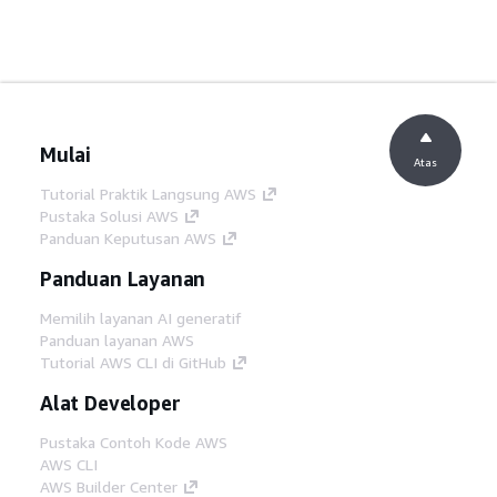
Mulai
Atas
Tutorial Praktik Langsung AWS
Pustaka Solusi AWS
Panduan Keputusan AWS
Panduan Layanan
Memilih layanan AI generatif
Panduan layanan AWS
Tutorial AWS CLI di GitHub
Alat Developer
Pustaka Contoh Kode AWS
AWS CLI
AWS Builder Center