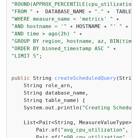
"ROUND(APPROX_PERCENTILE(cpu_utilization,
"FROM "
 +  DATABASE_NAME + 
"."
 +  TABLE_N
"WHERE measure_name = 'metrics' "
"AND hostname = '"
 + HOSTNAME + 
"' "
"AND time > ago(2h) "
"GROUP BY region, hostname, az, BIN(time,
"ORDER BY binned_timestamp ASC "
"LIMIT 5"
;

public
 String 
createScheduledQuery
(String
    String role_arn, 

    String database_name, 

    String table_name)
{
    System.out.println(
"Creating Schedule
    List<Pair<String, MeasureValueType>> 
        Pair.of(
"avg_cpu_utilization"
, DO
        Pair.of(
"p90_cpu_utilization"
, DO