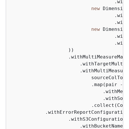
                                    .with
new
 Dimension
                                    .with
                                    .with
new
 Dimension
                                    .with
                                    .with
                    ))

                    .withMultiMeasureMapp
                        .withTargetMultiM
                        .withMultiMeasure
                            sourceColToMe
                            .map(pair -> 
                                .withMeas
                                .withSour
                            .collect(Coll
            .withErrorReportConfiguration
                    .withS3Configuration(
                        .withBucketName(t