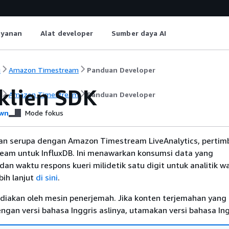
ayanan
Alat developer
Sumber daya AI
i
Amazon Timestream
Panduan Developer
 klien SDK
i
Amazon Timestream
Panduan Developer
wn
Mode fokus
n serupa dengan Amazon Timestream LiveAnalytics, perti
am untuk InfluxDB. Ini menawarkan konsumsi data yang
an waktu respons kueri milidetik satu digit untuk analitik w
ebih lanjut
di sini
.
diakan oleh mesin penerjemah. Jika konten terjemahan yang 
gan versi bahasa Inggris aslinya, utamakan versi bahasa Ing