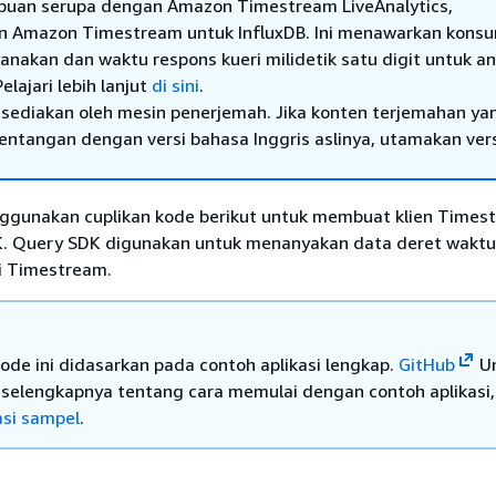
uan serupa dengan Amazon Timestream LiveAnalytics,
n Amazon Timestream untuk InfluxDB. Ini menawarkan konsu
nakan dan waktu respons kueri milidetik satu digit untuk ana
elajari lebih lanjut
di sini
.
sediakan oleh mesin penerjemah. Jika konten terjemahan ya
tentangan dengan versi bahasa Inggris aslinya, utamakan ver
gunakan cuplikan kode berikut untuk membuat klien Times
. Query SDK digunakan untuk menanyakan data deret waktu
i Timestream.
kode ini didasarkan pada contoh aplikasi lengkap.
GitHub
Un
 selengkapnya tentang cara memulai dengan contoh aplikasi,
asi sampel
.