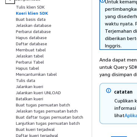
Untuk kemamp
Tulis klien SDK
pertimbangka
Kueri klien SDK
yang disederha
Buat basis data
waktu nyata. P
Jelaskan database
Terjemahan di
Perbarui database
Hapus database
diberikan ber
Daftar database
Inggris.
Membuat tabel
Jelaskan tabel
Anda dapat meng
Perbarui Tabel
untuk Query SDK
Hapus tabel
yang disimpan d
Mencantumkan tabel
Tulis data
Jalankan kueri
catatan
Jalankan kueri UNLOAD
Batalkan kueri
Cuplikan 
Buat tugas pemuatan batch
informasi
Jelaskan tugas pemuatan batch
lihat
Aplik
Buat daftar tugas pemuatan batch
Lanjutkan tugas pemuatan batch
Buat kueri terjadwal
Daftar kueri terjadwal