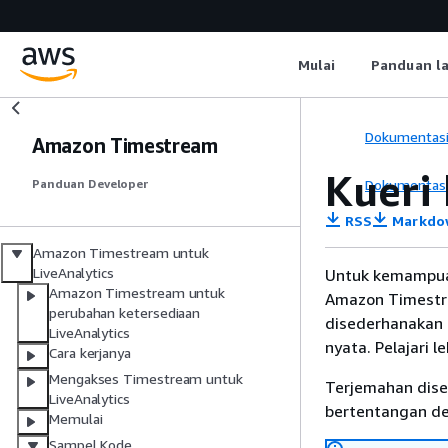
Mulai
Panduan l
Dokumentas
Amazon Timestream
Kueri
Dokumentas
Panduan Developer
RSS
Markdo
Amazon Timestream untuk
LiveAnalytics
Untuk kemampua
Amazon Timestream untuk
Amazon Timestre
perubahan ketersediaan
disederhanakan d
LiveAnalytics
nyata. Pelajari l
Cara kerjanya
Mengakses Timestream untuk
Terjemahan dise
LiveAnalytics
bertentangan den
Memulai
Sampel Kode