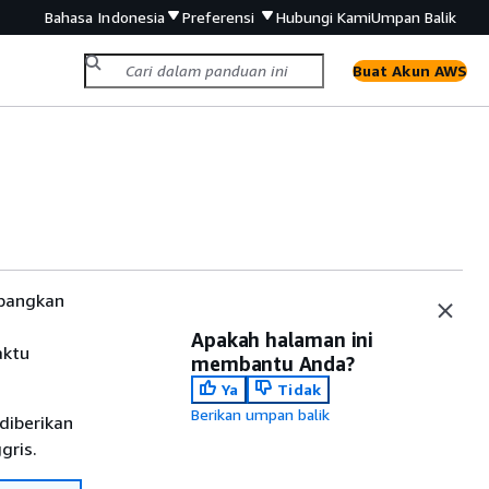
Bahasa Indonesia
Preferensi
Hubungi Kami
Umpan Balik
Buat Akun AWS
mbangkan
Apakah halaman ini
aktu
membantu Anda?
Ya
Tidak
Berikan umpan balik
diberikan
gris.