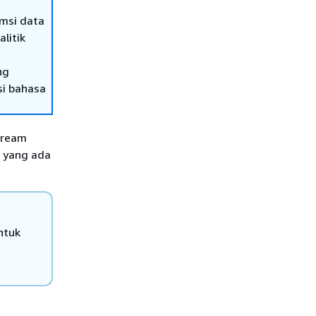
msi data
litik
ng
si bahasa
tream
 yang ada
tuk