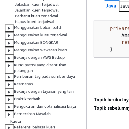
Jelaskan kueri terjadwal
Java
Jav
Jalankan kueri terjadwal
Perbarui kueri terjadwal
Hapus kueri terjadwal
Menggunakan beban batch
privat
Menggunakan kueri terjadwal
        Am
re
Menggunakan BONGKAR
    }
Menggunakan wawasan kueri
Bekerja dengan AWS Backup
Kunci partisi yang ditentukan
pelanggan
Pemberian tag pada sumber daya
Keamanan
Bekerja dengan layanan yang lain
Praktik terbaik
Topik berikutny
Pengukuran dan optimalisasi biaya
Topik sebelumn
Pemecahan Masalah
Kuota
Referensi bahasa kueri