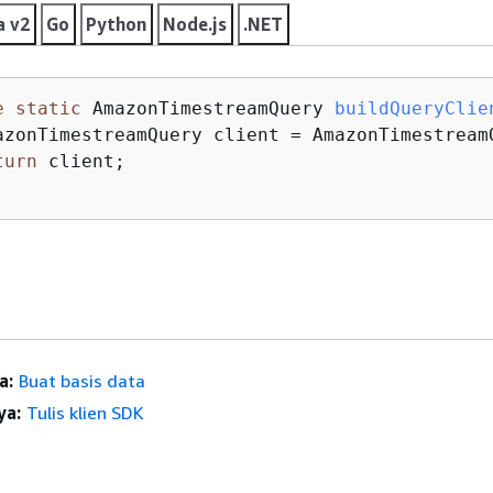
a v2
Go
Python
Node.js
.NET
e
static
 AmazonTimestreamQuery 
buildQueryClie
azonTimestreamQuery client = AmazonTimestream
turn
 client;

a:
Buat basis data
ya:
Tulis klien SDK