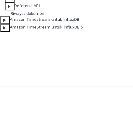
Referensi API
Riwayat dokumen
Amazon Timestream untuk InfluxDB
Amazon TimeStream untuk InfluxDB 3
Mulai
Panduan Lay
Tutorial Praktik Langsung AWS
Memilih layanan A
Pustaka Solusi AWS
Panduan layanan
Panduan Keputusan AWS
Tutorial AWS CLI 