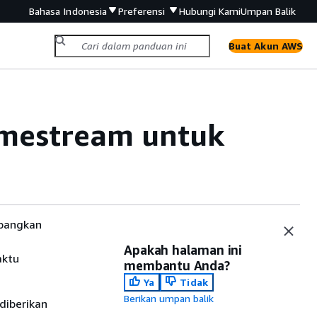
Bahasa Indonesia
Preferensi
Hubungi Kami
Umpan Balik
Buat Akun AWS
mestream untuk
mbangkan
Apakah halaman ini
aktu
membantu Anda?
Ya
Tidak
Berikan umpan balik
diberikan