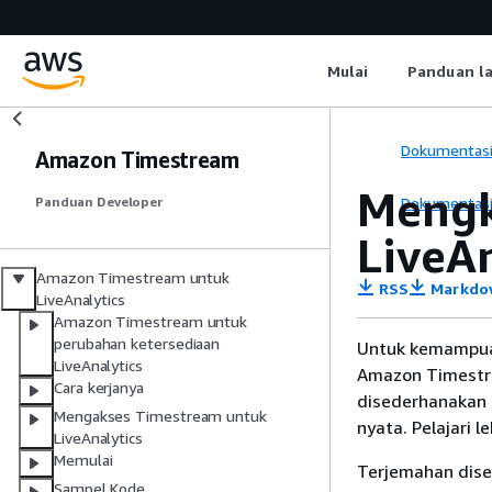
Mulai
Panduan l
Dokumentas
Amazon Timestream
Mengk
Dokumentas
Panduan Developer
LiveAn
Amazon Timestream untuk
RSS
Markdo
LiveAnalytics
Amazon Timestream untuk
perubahan ketersediaan
Untuk kemampua
LiveAnalytics
Amazon Timestre
Cara kerjanya
disederhanakan d
Mengakses Timestream untuk
nyata. Pelajari l
LiveAnalytics
Memulai
Terjemahan dise
Sampel Kode