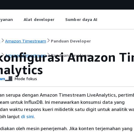
ayanan
Alat developer
Sumber daya AI
i
Amazon Timestream
Panduan Developer
onfigurasi Amazon Ti
i
Amazon Timestream
Panduan Developer
alytics
wn
Mode fokus
n serupa dengan Amazon Timestream LiveAnalytics, perti
am untuk InfluxDB. Ini menawarkan konsumsi data yang
an waktu respons kueri milidetik satu digit untuk analitik w
ebih lanjut
di sini
.
diakan oleh mesin penerjemah. Jika konten terjemahan yang 