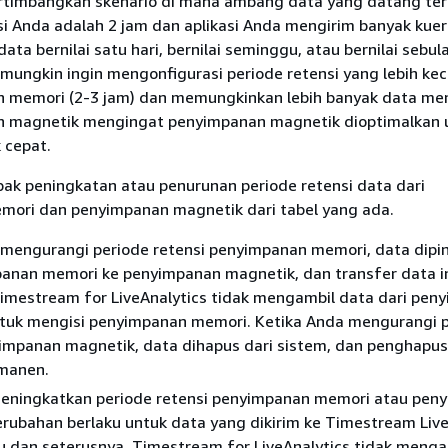
ertimbangkan skenario di mana ambang data yang datang te
si Anda adalah 2 jam dan aplikasi Anda mengirim banyak kuer
ta bernilai satu hari, bernilai seminggu, atau bernilai sebul
a mungkin ingin mengonfigurasi periode retensi yang lebih kec
 memori (2-3 jam) dan memungkinkan lebih banyak data men
 magnetik mengingat penyimpanan magnetik dioptimalkan 
k cepat.
 peningkatan atau penurunan periode retensi data dari
ori dan penyimpanan magnetik dari tabel yang ada.
 mengurangi periode retensi penyimpanan memori, data dip
panan memori ke penyimpanan magnetik, dan transfer data in
imestream for LiveAnalytics tidak mengambil data dari pen
tuk mengisi penyimpanan memori. Ketika Anda mengurangi 
yimpanan magnetik, data dihapus dari sistem, dan penghapu
rmanen.
eningkatkan periode retensi penyimpanan memori atau pen
rubahan berlaku untuk data yang dikirim ke Timestream Live
tu dan seterusnya. Timestream for LiveAnalytics tidak meng