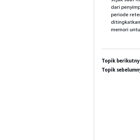
dari penyim
periode ret
ditingkatka
memori untuk
Topik berikutny
Topik sebelumn