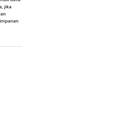
 jika
ian
yimpanan