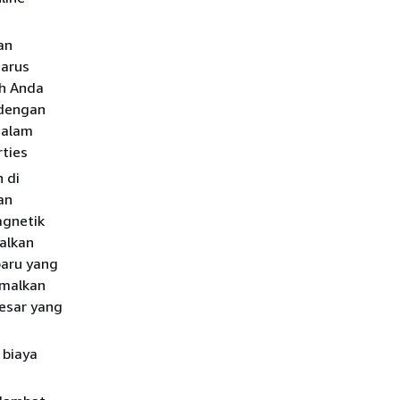
an
harus
ah Anda
 dengan
dalam
ties
 di
an
agnetik
alkan
baru yang
imalkan
esar yang
 biaya