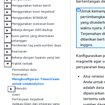
bertentangan den
Menggunakan beban batch
Untuk kemamp
Menggunakan kueri terjadwal
pertimbangka
Menggunakan BONGKAR
yang disederha
Menggunakan wawasan kueri
waktu nyata. P
Bekerja dengan AWS Backup
Terjemahan di
Kunci partisi yang ditentukan
diberikan ber
pelanggan
Inggris.
Pemberian tag pada sumber daya
Keamanan
Konfigurasikan 
Bekerja dengan layanan yang lain
magnetik agar s
Praktik terbaik
persyaratan biay
Pemodelan data
Keamanan
Atur retens
Mengkonfigurasi Timestream
Anda untuk 
untuk LiveAnalytics
adalah data 
Menulis
dipancarkan
Kueri
tertentu seb
Pertanyaan terjadwal
Aplikasi klien dan integrasi yang
sumber daya 