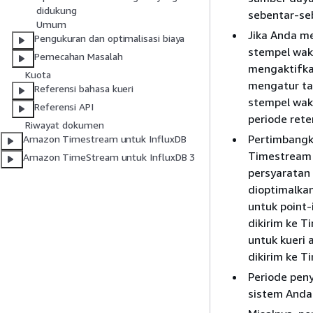
didukung
sebentar-se
Umum
Jika Anda m
Pengukuran dan optimalisasi biaya
stempel wak
Pemecahan Masalah
mengaktifka
Kuota
mengatur ta
Referensi bahasa kueri
stempel wak
Referensi API
periode ret
Riwayat dokumen
Pertimbangka
Amazon Timestream untuk InfluxDB
Timestream L
Amazon TimeStream untuk InfluxDB 3
persyaratan
dioptimalka
untuk point-
dikirim ke 
untuk kueri
dikirim ke T
Periode pen
sistem Anda