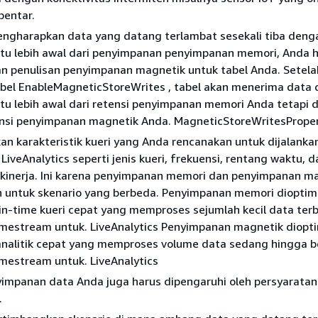
bentar.
engharapkan data yang datang terlambat sesekali tiba deng
tu lebih awal dari penyimpanan penyimpanan memori, Anda 
n penulisan penyimpanan magnetik untuk tabel Anda. Setel
bel EnableMagneticStoreWrites , tabel akan menerima data
tu lebih awal dari retensi penyimpanan memori Anda tetapi 
ensi penyimpanan magnetik Anda. MagneticStoreWritesProper
n karakteristik kueri yang Anda rencanakan untuk dijalankan
iveAnalytics seperti jenis kueri, frekuensi, rentang waktu, d
 kinerja. Ini karena penyimpanan memori dan penyimpanan m
n untuk skenario yang berbeda. Penyimpanan memori dioptim
in-time kueri cepat yang memproses sejumlah kecil data ter
Timestream untuk. LiveAnalytics Penyimpanan magnetik diopt
 analitik cepat yang memproses volume data sedang hingga b
imestream untuk. LiveAnalytics
yimpanan data Anda juga harus dipengaruhi oleh persyaratan
.