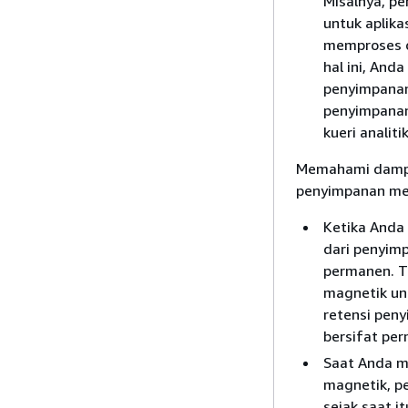
Misalnya, p
untuk aplika
memproses da
hal ini, And
penyimpanan
penyimpanan
kueri analiti
Memahami dampak
penyimpanan mem
Ketika Anda
dari penyim
permanen. T
magnetik un
retensi pen
bersifat pe
Saat Anda m
magnetik, pe
sejak saat i