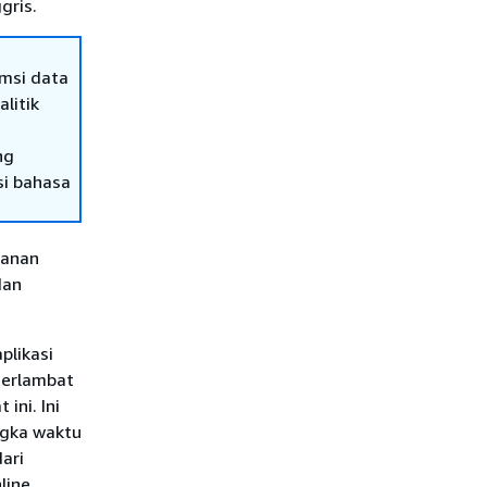
gris.
msi data
litik
ng
si bahasa
panan
dan
plikasi
terlambat
ini. Ini
ngka waktu
ari
line