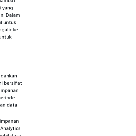
rlambat
i yang
an. Dalam
il untuk
galir ke
untuk
indahkan
i bersifat
yimpanan
periode
san data
yimpanan
Analytics
ambil data