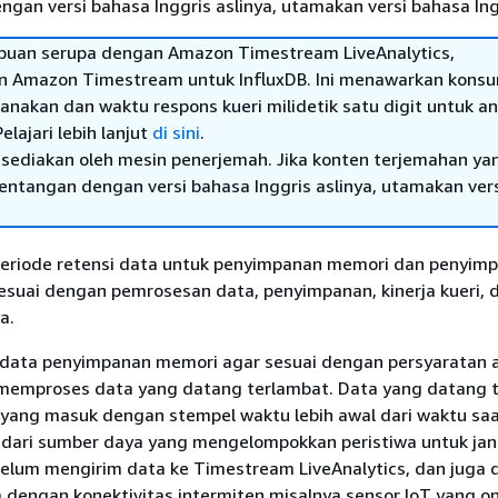
gan versi bahasa Inggris aslinya, utamakan versi bahasa Ing
uan serupa dengan Amazon Timestream LiveAnalytics,
n Amazon Timestream untuk InfluxDB. Ini menawarkan konsu
nakan dan waktu respons kueri milidetik satu digit untuk ana
elajari lebih lanjut
di sini
.
sediakan oleh mesin penerjemah. Jika konten terjemahan ya
tentangan dengan versi bahasa Inggris aslinya, utamakan ver
periode retensi data untuk penyimpanan memori dan penyim
esuai dengan pemrosesan data, penyimpanan, kinerja kueri, 
a.
i data penyimpanan memori agar sesuai dengan persyaratan a
memproses data yang datang terlambat. Data yang datang 
yang masuk dengan stempel waktu lebih awal dari waktu saat 
 dari sumber daya yang mengelompokkan peristiwa untuk ja
elum mengirim data ke Timestream LiveAnalytics, dan juga d
dengan konektivitas intermiten misalnya sensor IoT yang on