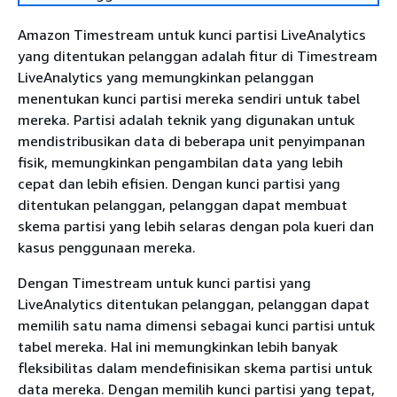
Amazon Timestream untuk kunci partisi LiveAnalytics
yang ditentukan pelanggan adalah fitur di Timestream
LiveAnalytics yang memungkinkan pelanggan
menentukan kunci partisi mereka sendiri untuk tabel
mereka. Partisi adalah teknik yang digunakan untuk
mendistribusikan data di beberapa unit penyimpanan
fisik, memungkinkan pengambilan data yang lebih
cepat dan lebih efisien. Dengan kunci partisi yang
ditentukan pelanggan, pelanggan dapat membuat
skema partisi yang lebih selaras dengan pola kueri dan
kasus penggunaan mereka.
Dengan Timestream untuk kunci partisi yang
LiveAnalytics ditentukan pelanggan, pelanggan dapat
memilih satu nama dimensi sebagai kunci partisi untuk
tabel mereka. Hal ini memungkinkan lebih banyak
fleksibilitas dalam mendefinisikan skema partisi untuk
data mereka. Dengan memilih kunci partisi yang tepat,